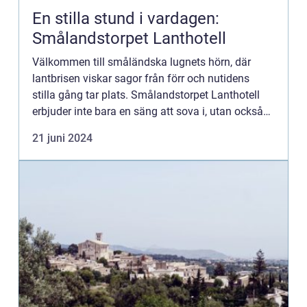
En stilla stund i vardagen:
Smålandstorpet Lanthotell
Välkommen till småländska lugnets hörn, där
lantbrisen viskar sagor från förr och nutidens
stilla gång tar plats. Smålandstorpet Lanthotell
erbjuder inte bara en säng att sova i, utan också
en oas bortom stadens brus, där tiden tycks
21 juni 2024
stanna och den n...