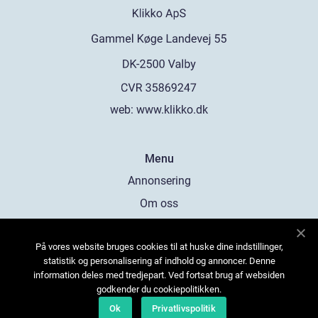
web:
www.klikko.dk
Menu
Annonsering
Om oss
Cookies
På vores website bruges cookies til at huske dine indstillinger,
Kontakta oss
statistik og personalisering af indhold og annoncer. Denne
Sitemap
information deles med tredjepart. Ved fortsat brug af websiden
godkender du cookiepolitikken.
Ok
Privatlivspolitik