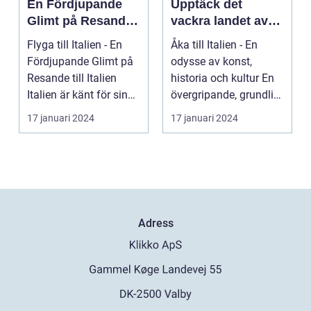
En Fördjupande
Upptäck det
Glimt på Resande
vackra landet av
till Italien
konst, historia och
Flyga till Italien - En
Åka till Italien - En
kultur
Fördjupande Glimt på
odysse av konst,
Resande till Italien
historia och kultur En
Italien är känt för sina
övergripande, grundlig
fantasti...
översikt över...
17 januari 2024
17 januari 2024
Adress