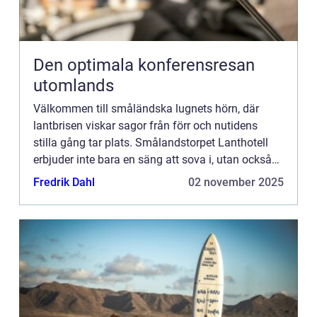
Den optimala konferensresan
utomlands
Välkommen till småländska lugnets hörn, där
lantbrisen viskar sagor från förr och nutidens
stilla gång tar plats. Smålandstorpet Lanthotell
erbjuder inte bara en säng att sova i, utan också
en oas bortom stadens brus, där tiden tycks
Fredrik Dahl
02 november 2025
stanna och den n...