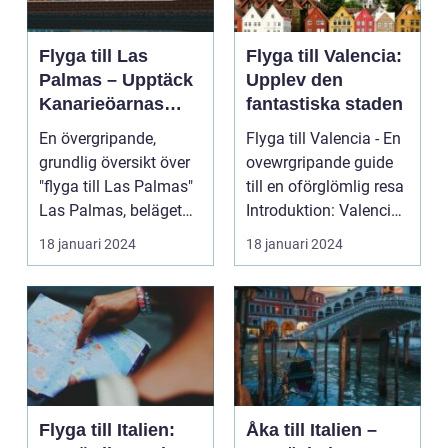
Flyga till Las
Flyga till Valencia:
Palmas – Upptäck
Upplev den
Kanarieöarnas
fantastiska staden
pärla
En övergripande,
Flyga till Valencia - En
grundlig översikt över
ovewrgripande guide
"flyga till Las Palmas"
till en oförglömlig resa
Las Palmas, beläget
Introduktion: Valencia,
på ön Gran Cana...
beläg...
18 januari 2024
18 januari 2024
Flyga till Italien:
Åka till Italien –