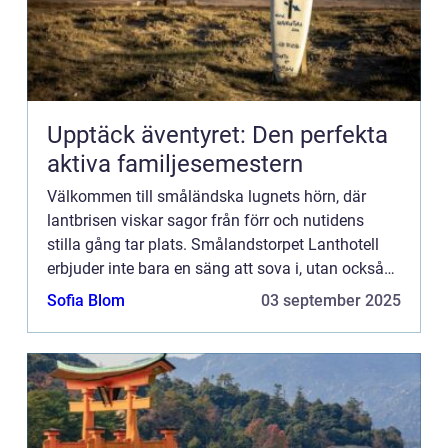
Upptäck äventyret: Den perfekta
aktiva familjesemestern
Välkommen till småländska lugnets hörn, där
lantbrisen viskar sagor från förr och nutidens
stilla gång tar plats. Smålandstorpet Lanthotell
erbjuder inte bara en säng att sova i, utan också
en oas bortom stadens brus, där tiden tycks
Sofia Blom
03 september 2025
stanna och den n...