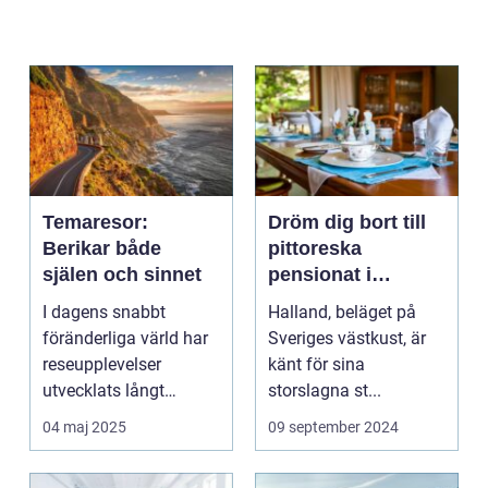
Temaresor:
Dröm dig bort till
Berikar både
pittoreska
själen och sinnet
pensionat i
Halland
I dagens snabbt
Halland, beläget på
föränderliga värld har
Sveriges västkust, är
reseupplevelser
känt för sina
utvecklats långt
storslagna st...
bortom ...
04 maj 2025
09 september 2024