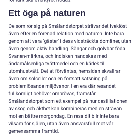
Ett öga på naturen
De som rör sig på Smålandstorpet strävar det tveklöst
även efter en förenad relation med naturen. Inte bara
genom att vara ’gäster’ i dess vidsträckta domäner, utan
även genom aktiv handling. Sängar och golvbar föda
Svanen-märkna, och indisken handskas med
ändamålsenliga tvättmedel och en kärlek till
utomhustvätt. Det at förväntas, hemsidan skvallrar
även om solceller och en fortsatt satsning på
problemlösande miljövanor. I en era där resandet
fullkomligt behöver omprövas, framstår
Smålandstorpet som ett exempel på hur destillationen
av skog och äkthet kan kombineras med en strävan
mot en bättre morgondag. En resa dit blir inte bara
vilsam för själen, utan även ansvarsfull mot vår
gemensamma framtid.