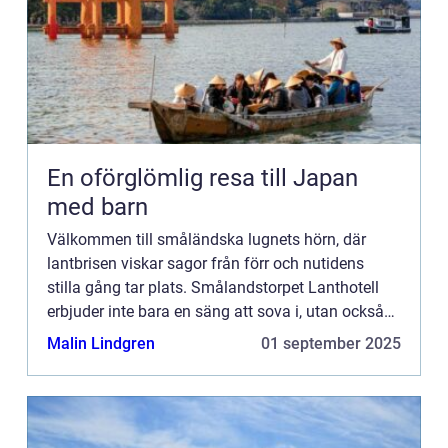
En oförglömlig resa till Japan
med barn
Välkommen till småländska lugnets hörn, där
lantbrisen viskar sagor från förr och nutidens
stilla gång tar plats. Smålandstorpet Lanthotell
erbjuder inte bara en säng att sova i, utan också
en oas bortom stadens brus, där tiden tycks
Malin Lindgren
01 september 2025
stanna och den n...