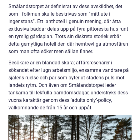
Smålandstorpet är definierat av dess avskildhet, det
som i folkmun skulle beskrivas som ”mitt ute i
ingenstans”. Ett lanthotell i genuin mening, där åtta
exklusiva bäddar delas upp på fyra pittoreska hus runt
en rymlig gårdsplan. Trots sin diskreta storlek erbär
detta gemytliga hotell den där hemtrevliga atmosfären
som man ofta söker men sällan finner.
Besökare är en blandad skara; affärsresenärer i
sökandet efter lugn arbetsmiljö, ensamma vandrare på
själens ruelse och par som byter ut stadens puls mot
landets rytm. Och även om Smålandstorpet leder
tankarna till lekfulla barndomsdagar, understryks dess
vuxna karaktär genom dess ’adults only’-policy,
välkomnande de från 15 år och uppåt.