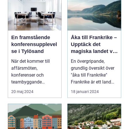
En framstående
Åka till Frankrike –
konferensupplevel
Upptäck det
se i Tylösand
magiska landet vid
Eiffeltornet och
När det kommer till
En övergripande,
bortom
affärsmöten,
grundlig översikt över
konferenser och
"åka till Frankrike"
teambyggande
Frankrike är ett land
reträtter, är...
som lockar besök...
20 maj 2024
18 januari 2024