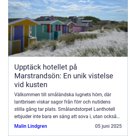
Upptäck hotellet på
Marstrandsön: En unik vistelse
vid kusten
Välkommen till småländska lugnets hörn, där
lantbrisen viskar sagor från förr och nutidens
stilla gång tar plats. Smålandstorpet Lanthotell
erbjuder inte bara en säng att sova i, utan också
en oas bortom stadens brus, där tiden tycks
Malin Lindgren
05 juni 2025
stanna och den n...