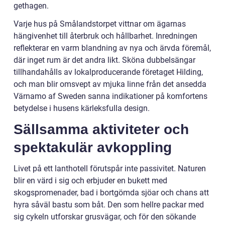
gethagen.
Varje hus på Smålandstorpet vittnar om ägarnas
hängivenhet till återbruk och hållbarhet. Inredningen
reflekterar en varm blandning av nya och ärvda föremål,
där inget rum är det andra likt. Sköna dubbelsängar
tillhandahålls av lokalproducerande företaget Hilding,
och man blir omsvept av mjuka linne från det ansedda
Värnamo af Sweden sanna indikationer på komfortens
betydelse i husens kärleksfulla design.
Sällsamma aktiviteter och
spektakulär avkoppling
Livet på ett lanthotell förutspår inte passivitet. Naturen
blir en värd i sig och erbjuder en bukett med
skogspromenader, bad i bortgömda sjöar och chans att
hyra såväl bastu som båt. Den som hellre packar med
sig cykeln utforskar grusvägar, och för den sökande