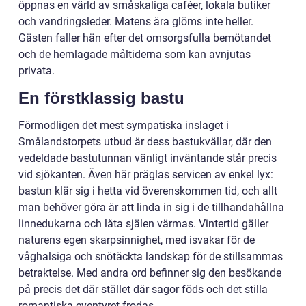
öppnas en värld av småskaliga caféer, lokala butiker
och vandringsleder. Matens ära glöms inte heller.
Gästen faller hän efter det omsorgsfulla bemötandet
och de hemlagade måltiderna som kan avnjutas
privata.
En förstklassig bastu
Förmodligen det mest sympatiska inslaget i
Smålandstorpets utbud är dess bastukvällar, där den
vedeldade bastutunnan vänligt inväntande står precis
vid sjökanten. Även här präglas servicen av enkel lyx:
bastun klär sig i hetta vid överenskommen tid, och allt
man behöver göra är att linda in sig i de tillhandahållna
linnedukarna och låta själen värmas. Vintertid gäller
naturens egen skarpsinnighet, med isvakar för de
våghalsiga och snötäckta landskap för de stillsammas
betraktelse. Med andra ord befinner sig den besökande
på precis det där stället där sagor föds och det stilla
romantiska eventyret frodas.