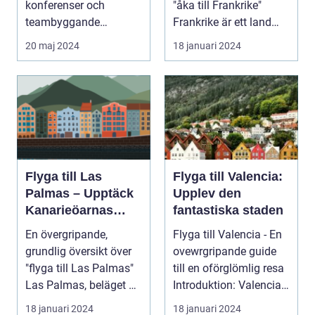
konferenser och
"åka till Frankrike"
teambyggande
Frankrike är ett land
reträtter, är...
som lockar besök...
20 maj 2024
18 januari 2024
Flyga till Las
Flyga till Valencia:
Palmas – Upptäck
Upplev den
Kanarieöarnas
fantastiska staden
pärla
En övergripande,
Flyga till Valencia - En
grundlig översikt över
ovewrgripande guide
"flyga till Las Palmas"
till en oförglömlig resa
Las Palmas, beläget på
Introduktion: Valencia,
ön Gran Cana...
beläg...
18 januari 2024
18 januari 2024