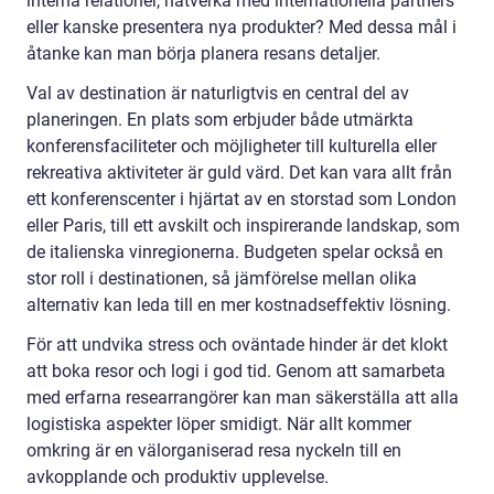
interna relationer, nätverka med internationella partners
eller kanske presentera nya produkter? Med dessa mål i
åtanke kan man börja planera resans detaljer.
Val av destination är naturligtvis en central del av
planeringen. En plats som erbjuder både utmärkta
konferensfaciliteter och möjligheter till kulturella eller
rekreativa aktiviteter är guld värd. Det kan vara allt från
ett konferenscenter i hjärtat av en storstad som London
eller Paris, till ett avskilt och inspirerande landskap, som
de italienska vinregionerna. Budgeten spelar också en
stor roll i destinationen, så jämförelse mellan olika
alternativ kan leda till en mer kostnadseffektiv lösning.
För att undvika stress och oväntade hinder är det klokt
att boka resor och logi i god tid. Genom att samarbeta
med erfarna researrangörer kan man säkerställa att alla
logistiska aspekter löper smidigt. När allt kommer
omkring är en välorganiserad resa nyckeln till en
avkopplande och produktiv upplevelse.