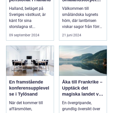
Lanthotell
Halland, beläget på
Välkommen till
Sveriges västkust, är
småländska lugnets
känt för sina
hörn, där lantbrisen
storslagna st...
viskar sagor från förr
och nutidens stilla gå...
09 september 2024
21 juni 2024
En framstående
Åka till Frankrike –
konferensupplevel
Upptäck det
se i Tylösand
magiska landet vid
Eiffeltornet och
När det kommer till
En övergripande,
bortom
affärsmöten,
grundlig översikt över