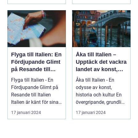
Flyga till Italien: En
Åka till Italien –
Fördjupande Glimt
Upptäck det vackra
på Resande till
landet av konst,
Italien
historia och kultur
Flyga till Italien - En
Åka till Italien - En
Fördjupande Glimt på
odysse av konst,
Resande till Italien
historia och kultur En
Italien är känt för sina
övergripande, grundlig
fantasti...
översikt över...
17 januari 2024
17 januari 2024