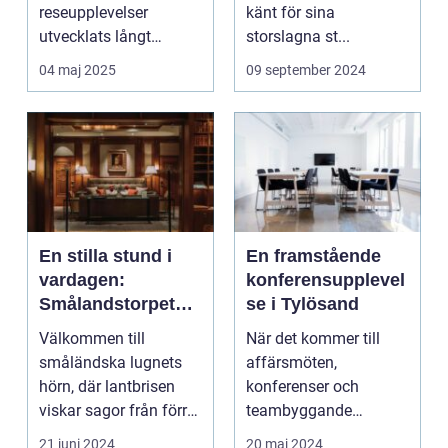
reseupplevelser
känt för sina
utvecklats långt
storslagna st...
bortom ...
04 maj 2025
09 september 2024
En stilla stund i
En framstående
vardagen:
konferensupplevel
Smålandstorpet
se i Tylösand
Lanthotell
Välkommen till
När det kommer till
småländska lugnets
affärsmöten,
hörn, där lantbrisen
konferenser och
viskar sagor från förr
teambyggande
och nutidens stilla gå...
reträtter, är...
21 juni 2024
20 maj 2024