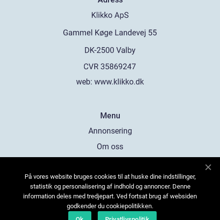
web:
www.klikko.dk
Menu
Annonsering
Om oss
Cookies
På vores website bruges cookies til at huske dine indstillinger,
Kontakta oss
statistik og personalisering af indhold og annoncer. Denne
Sitemap
information deles med tredjepart. Ved fortsat brug af websiden
godkender du cookiepolitikken.
Ok
Privatlivspolitik