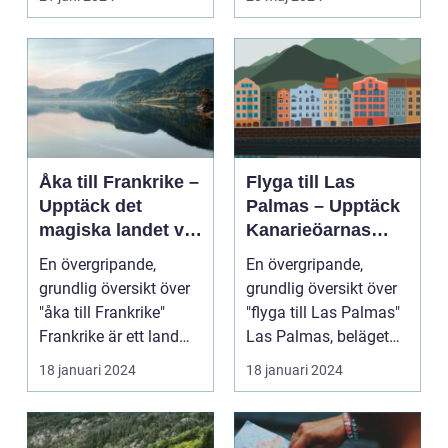
Åka till Frankrike –
Flyga till Las
Upptäck det
Palmas – Upptäck
magiska landet vid
Kanarieöarnas
Eiffeltornet och
pärla
En övergripande,
En övergripande,
bortom
grundlig översikt över
grundlig översikt över
"åka till Frankrike"
"flyga till Las Palmas"
Frankrike är ett land
Las Palmas, beläget
som lockar besök...
på ön Gran Cana...
18 januari 2024
18 januari 2024