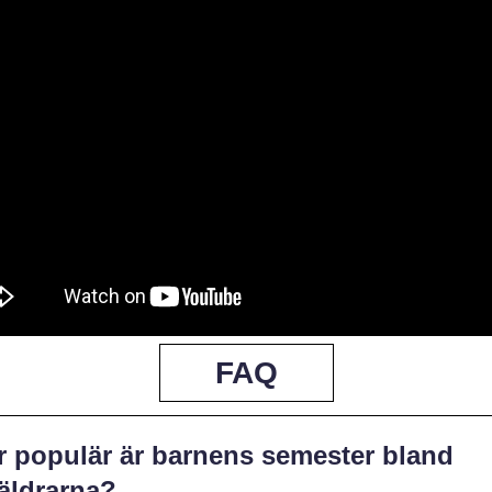
FAQ
r populär är barnens semester bland
räldrarna?