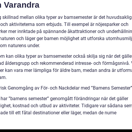
n Varandra
ig skillnad mellan olika typer av barnsemester är det huvudsakli
 och aktiviteterna som erbjuds. Till exempel är nöjesparker och
ker mer inriktade på spännande åkattraktioner och underhållnin
aturen och läger ger barnen möjlighet att utforska utomhusmil
g om naturens under.
m kan olika typer av barnsemester också skilja sig när det gälle
ad åldersgrupp och rekommenderad intresse- och förmågsnivå. 
eter kan vara mer lämpliga för äldre barn, medan andra är utform
arn.
orisk Genomgång av För- och Nackdelar med ”Barnens Semester
d har ”barnens semester” genomgått förändringar när det gäller
lighet, kostnad och utbud av aktiviteter. Tidigare var sådana se
de till ett fåtal destinationer eller läger, medan de nume