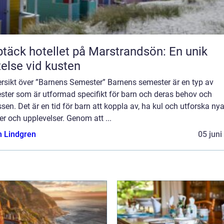
täck hotellet på Marstrandsön: En unik
telse vid kusten
ersikt över ”Barnens Semester” Barnens semester är en typ av
ster som är utformad specifikt för barn och deras behov och
ssen. Det är en tid för barn att koppla av, ha kul och utforska ny
er och upplevelser. Genom att ...
n Lindgren
05 juni