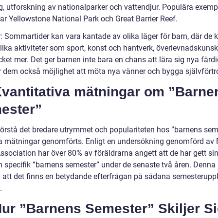
g, utforskning av nationalparker och vattendjur. Populära exemp
rar Yellowstone National Park och Great Barrier Reef.
r: Sommartider kan vara kantade av olika läger för barn, där de 
olika aktiviteter som sport, konst och hantverk, överlevnadskuns
et mer. Det ger barnen inte bara en chans att lära sig nya färdi
r dem också möjlighet att möta nya vänner och bygga självförtr
 Kvantitativa mätningar om ”Barne
ester”
 förstå det bredare utrymmet och populariteten hos ”barnens sem
ka mätningar genomförts. Enligt en undersökning genomförd av 
ssociation har över 80% av föräldrarna angett att de har gett si
n specifik ”barnens semester” under de senaste två åren. Denna s
å att det finns en betydande efterfrågan på sådana semesteruppl
.
Hur ”Barnens Semester” Skiljer S