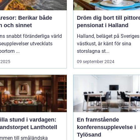
resor: Berikar både
Dröm dig bort till pitto
n och sinnet
pensionat i Halland
ns snabbt föränderliga värld
Halland, beläget på Sveriges
seupplevelser utvecklats
västkust, är känt för sina
bortom ...
storslagna st...
 2025
09 september 2024
illa stund i vardagen:
En framstående
andstorpet Lanthotell
konferensupplevelse i
Tylösand
mmen till småländska