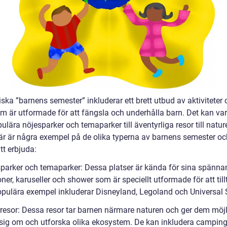
ska ”barnens semester” inkluderar ett brett utbud av aktiviteter
m är utformade för att fängsla och underhålla barn. Det kan vara
ulära nöjesparker och temaparker till äventyrliga resor till natu
Här är några exempel på de olika typerna av barnens semester o
tt erbjuda:
sparker och temaparker: Dessa platser är kända för sina spänn
oner, karuseller och shower som är speciellt utformade för att till
opulära exempel inkluderar Disneyland, Legoland och Universal 
rresor: Dessa resor tar barnen närmare naturen och ger dem möjl
a sig om och utforska olika ekosystem. De kan inkludera camping