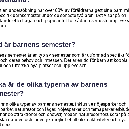
gt en undersökning har över 80% av föräldrarna gett sina barn m
pecifik barnsemester under de senaste två åren. Det visar på en
dande efterfrågan och popularitet för sådana semesterupplevels
arn.
d är barnens semester?
ens semester är en typ av semester som är utformad specifikt fö
och deras behov och intressen. Det är en tid för barn att koppla 
l och utforska nya platser och upplevelser.
ka är de olika typerna av barnens
mester?
inns olika typer av barnens semester, inklusive nöjesparker och
parker, naturresor och läger. Nöjesparker och temaparker erbjud
nande attraktioner och shower, medan naturresor fokuserar på a
ska naturen och läger ger möjlighet till olika aktiviteter och nya
kaper.