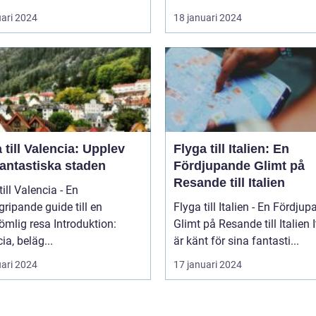
uari 2024
18 januari 2024
 till Valencia: Upplev
Flyga till Italien: En
fantastiska staden
Fördjupande Glimt på
Resande till Italien
till Valencia - En
ripande guide till en
Flyga till Italien - En Fördju
 resa Introduktion:
Glimt på Resande till Italien Italien
ia, beläg...
är känt för sina fantasti...
uari 2024
17 januari 2024