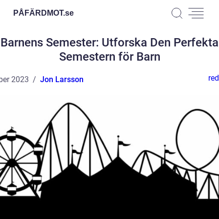
PÅFÄRDMOT.
se
Barnens Semester: Utforska Den Perfekta
Semestern för Barn
red
ber 2023
Jon Larsson