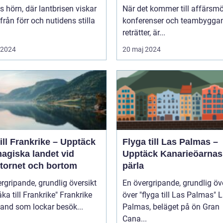
s hörn, där lantbrisen viskar
När det kommer till affärsmö
från förr och nutidens stilla
konferenser och teambygga
reträtter, är...
i 2024
20 maj 2024
ill Frankrike – Upptäck
Flyga till Las Palmas –
agiska landet vid
Upptäck Kanarieöarnas
ltornet och bortom
pärla
rgripande, grundlig översikt
En övergripande, grundlig öv
 till Frankrike" Frankrike
över "flyga till Las Palmas" Las
 land som lockar besök...
Palmas, beläget på ön Gran
Cana...