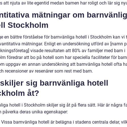
 att njuta av lite egentid medan barnen har roligt och lär sig ny
ntitativa mätningar om barnvänli
ell Stockholm
ge en bättre förståelse för barnvänliga hotell i Stockholm kan vi t
vantitativa mätningar. Enligt en undersökning utförd av [namn 
kningsföretag] visade resultaten att 80% av familjer med barn i
m föredrar att bo på hotell som har speciella faciliteter för barn
m uppgav en annan undersökning att barnvänliga hotell ofta h
ch recensioner av resenärer som rest med barn.
skiljer sig barnvänliga hotell
ckholm åt?
iga hotell i Stockholm skiljer sig åt på flera sätt. Här är några f
 påverka deras unika egenskaper:
 Vissa barnvänliga hotell är belägna i stadens centrala delar, vil