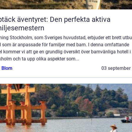
täck äventyret: Den perfekta aktiva
iljesemestern
ning Stockholm, som Sveriges huvudstad, erbjuder ett brett utb
ll som är anpassade för familjer med barn. I denna omfattande
el kommer vi att ge en grundlig översikt över barnvänliga hotell i
kholm och ta upp olika aspekter som...
a Blom
03 september