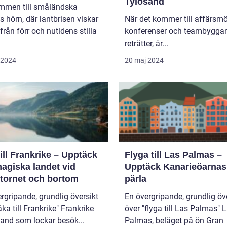
Tylösand
mmen till småländska
s hörn, där lantbrisen viskar
När det kommer till affärsmö
från förr och nutidens stilla
konferenser och teambygga
reträtter, är...
i 2024
20 maj 2024
ill Frankrike – Upptäck
Flyga till Las Palmas –
agiska landet vid
Upptäck Kanarieöarnas
ltornet och bortom
pärla
rgripande, grundlig översikt
En övergripande, grundlig öv
 till Frankrike" Frankrike
över "flyga till Las Palmas" Las
 land som lockar besök...
Palmas, beläget på ön Gran