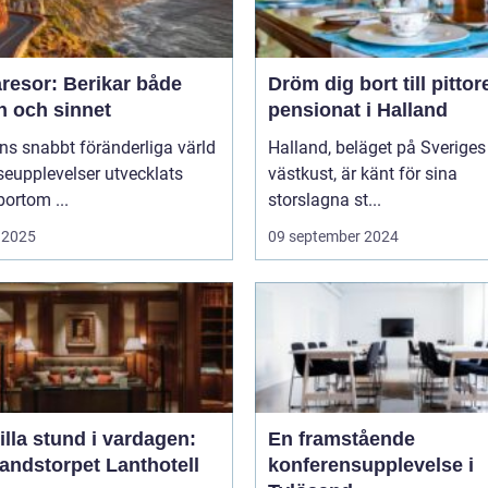
resor: Berikar både
Dröm dig bort till pitto
n och sinnet
pensionat i Halland
ns snabbt föränderliga värld
Halland, beläget på Sveriges
seupplevelser utvecklats
västkust, är känt för sina
bortom ...
storslagna st...
 2025
09 september 2024
illa stund i vardagen:
En framstående
andstorpet Lanthotell
konferensupplevelse i