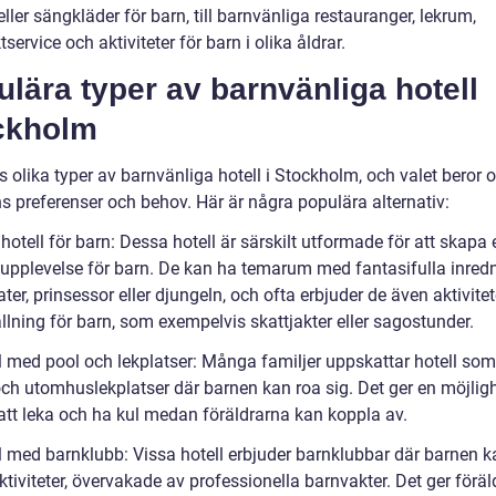
ller sängkläder för barn, till barnvänliga restauranger, lekrum,
service och aktiviteter för barn i olika åldrar.
lära typer av barnvänliga hotell
ckholm
s olika typer av barnvänliga hotell i Stockholm, och valet beror 
s preferenser och behov. Här är några populära alternativ:
otell för barn: Dessa hotell är särskilt utformade för att skapa 
upplevelse för barn. De kan ha temarum med fantasifulla inred
ter, prinsessor eller djungeln, och ofta erbjuder de även aktivite
llning för barn, som exempelvis skattjakter eller sagostunder.
ll med pool och lekplatser: Många familjer uppskattar hotell som
och utomhuslekplatser där barnen kan roa sig. Det ger en möjligh
att leka och ha kul medan föräldrarna kan koppla av.
ll med barnklubb: Vissa hotell erbjuder barnklubbar där barnen k
aktiviteter, övervakade av professionella barnvakter. Det ger förä