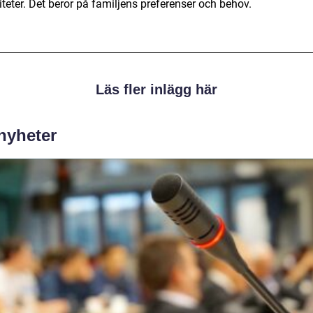
iteter. Det beror på familjens preferenser och behov.
Läs fler inlägg här
 nyheter