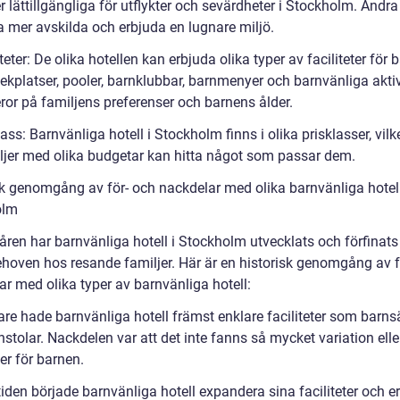
lättillgängliga för utflykter och sevärdheter i Stockholm. Andra 
a mer avskilda och erbjuda en lugnare miljö.
iteter: De olika hotellen kan erbjuda olika typer av faciliteter för b
kplatser, pooler, barnklubbar, barnmenyer och barnvänliga aktivi
ror på familjens preferenser och barnens ålder.
lass: Barnvänliga hotell i Stockholm finns i olika prisklasser, vilk
iljer med olika budgetar kan hitta något som passar dem.
sk genomgång av för- och nackdelar med olika barnvänliga hotel
olm
ren har barnvänliga hotell i Stockholm utvecklats och förfinats 
hoven hos resande familjer. Här är en historisk genomgång av f
ar med olika typer av barnvänliga hotell:
gare hade barnvänliga hotell främst enklare faciliteter som barn
stolar. Nackdelen var att det inte fanns så mycket variation elle
ter för barnen.
iden började barnvänliga hotell expandera sina faciliteter och e