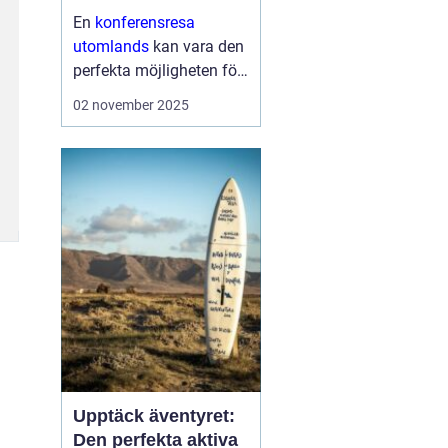
En
konferensresa
utomlands
kan vara den
perfekta möjligheten för
företag och
02 november 2025
organisationer att bygga
starkare team, skapa
nya affärsmöjligheter
och kombinera arbete
med nöje ...
Upptäck äventyret:
Den perfekta aktiva