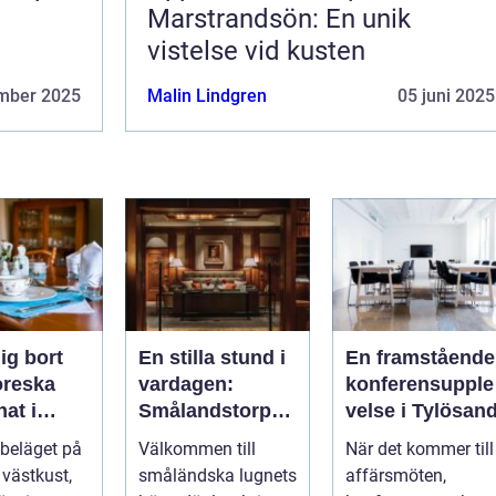
Marstrandsön: En unik
vistelse vid kusten
mber 2025
Malin Lindgren
05 juni 2025
ig bort
En stilla stund i
En framstående
toreska
vardagen:
konferensupple
at i
Smålandstorpet
velse i Tylösan
d
Lanthotell
 beläget på
Välkommen till
När det kommer till
 västkust,
småländska lugnets
affärsmöten,