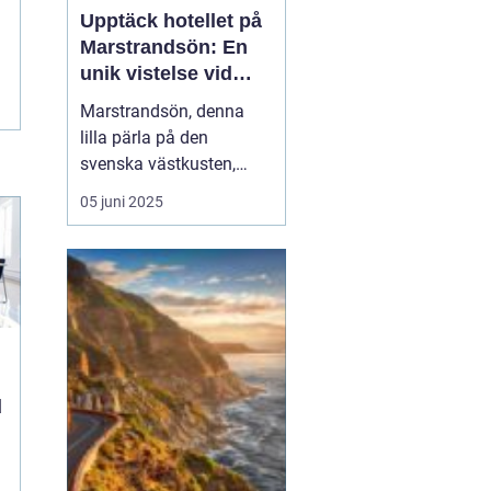
Upptäck hotellet på
Marstrandsön: En
unik vistelse vid
kusten
Marstrandsön, denna
lilla pärla på den
svenska västkusten,
lockar besökare från när
05 juni 2025
och fjärran med sin rika
historia och natursköna
omgivningar. När man
planerar ett besök hit,
spelar valet av...
d