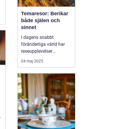
Temaresor: Berikar
både själen och
sinnet
I dagens snabbt
föränderliga värld har
reseupplevelser
utvecklats långt bortom
04 maj 2025
traditionella sightseeing-
turer. En trend som växer
e
i popularitet är
temaresor, där resenärer
dyker djupare in i
n
specifika intress...