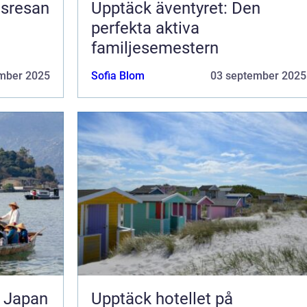
nsresan
Upptäck äventyret: Den
perfekta aktiva
familjesemestern
mber 2025
Sofia Blom
03 september 2025
l Japan
Upptäck hotellet på