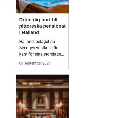
Dröm dig bort till
pittoreska pensionat
i Halland
Halland, beläget på
Sveriges västkust, är
känt för sina storslagna
stränder, djupa skogar
09 september 2024
och rika kulturarv. Det är
en destination som
erbjuder både
avkoppling och äventyr,
vilket gör det till...