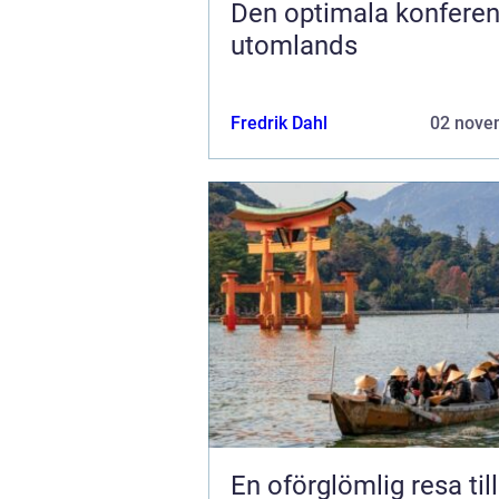
Den optimala konfere
utomlands
Fredrik Dahl
02 nove
En oförglömlig resa til