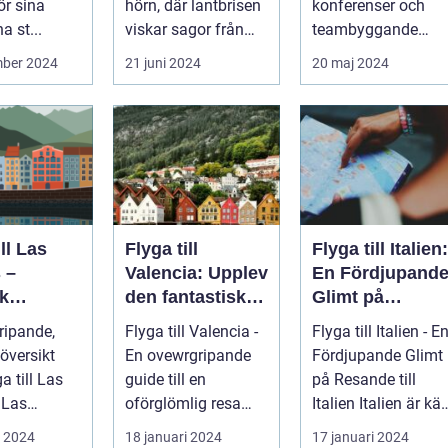
ör sina
hörn, där lantbrisen
konferenser och
a st...
viskar sagor från
teambyggande
förr och nutidens
reträtter, är...
mber 2024
21 juni 2024
20 maj 2024
stilla gå...
ill Las
Flyga till
Flyga till Italien:
 –
Valencia: Upplev
En Fördjupand
k
den fantastiska
Glimt på
eöarnas
staden
Resande till
ripande,
Flyga till Valencia -
Flyga till Italien - E
Italien
översikt
En ovewrgripande
Fördjupande Glimt
ga till Las
guide till en
på Resande till
s
oförglömlig resa
Italien Italien är känt
beläget på
Introduktion:
för sina fantasti...
i 2024
18 januari 2024
17 januari 2024