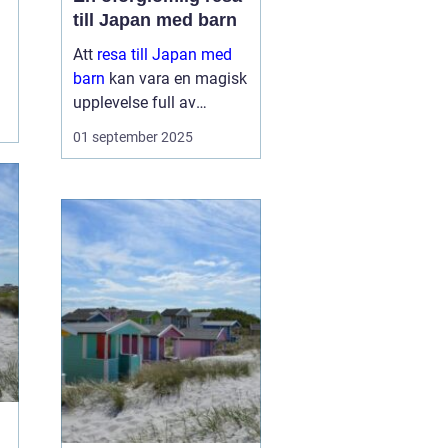
till Japan med barn
Att
resa till Japan med
barn
kan vara en magisk
upplevelse full av
äventyr och upptäckter.
01 september 2025
Landet bjuder på en unik
blandning av traditionell
kultur och modern...