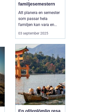
familjesemestern
Att planera en semester
som passar hela
familjen kan vara en
utmaning, men en
aktiv
03 september 2025
familjesemester
har
något för alla - från barn
till vuxna. En semester
fylld med aktiviteter...
En oförglömlig resa