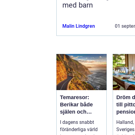
med barn
Malin Lindgren
01 septe
Temaresor:
Dröm d
Berikar både
till pit
själen och
pension
sinnet
Hallan
I dagens snabbt
Halland,
föränderliga värld
Sveriges