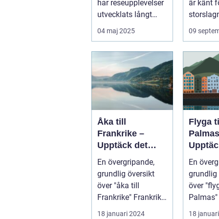
har reseupplevelser
är känt f
utvecklats långt
storslagn
bortom ...
04 maj 2025
09 septe
Åka till
Flyga t
Frankrike –
Palmas
Upptäck det
Upptäc
magiska landet
Kanari
En övergripande,
En överg
vid Eiffeltornet
pärla
grundlig översikt
grundlig 
och bortom
över "åka till
över "fly
Frankrike" Frankrike
Palmas" La
är ett land som
Palmas, 
18 januari 2024
18 januar