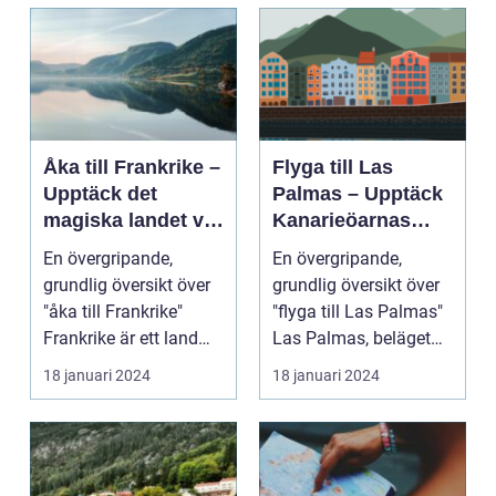
Åka till Frankrike –
Flyga till Las
Upptäck det
Palmas – Upptäck
magiska landet vid
Kanarieöarnas
Eiffeltornet och
pärla
En övergripande,
En övergripande,
bortom
grundlig översikt över
grundlig översikt över
"åka till Frankrike"
"flyga till Las Palmas"
Frankrike är ett land
Las Palmas, beläget
som lockar besök...
på ön Gran Cana...
18 januari 2024
18 januari 2024