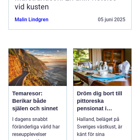
vid kusten
Malin Lindgren
05 juni 2025
Temaresor:
Dröm dig bort till
Berikar både
pittoreska
själen och sinnet
pensionat i
Halland
I dagens snabbt
Halland, beläget på
föränderliga värld har
Sveriges västkust, är
reseupplevelser
känt för sina