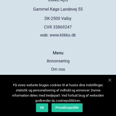
web:
www.klikko.dk
Menu
Annonsering
Om oss
Cookies
På vores website bruges cookies til at huske dine indstillinger,
Kontakta oss
statistik og personalisering af indhold og annoncer. Denne
Sitemap
information deles med tredjepart. Ved fortsat brug af websiden
godkender du cookiepolitikken.
Ok
Privatlivspolitik