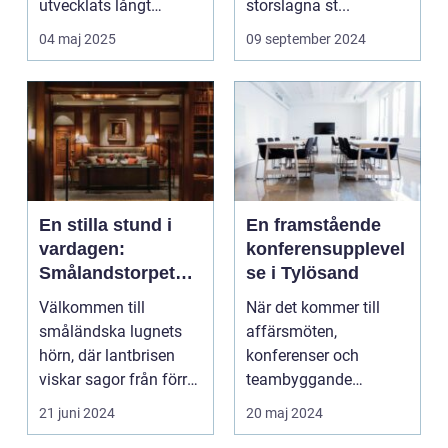
utvecklats långt
storslagna st...
bortom ...
04 maj 2025
09 september 2024
En stilla stund i
En framstående
vardagen:
konferensupplevel
Smålandstorpet
se i Tylösand
Lanthotell
Välkommen till
När det kommer till
småländska lugnets
affärsmöten,
hörn, där lantbrisen
konferenser och
viskar sagor från förr
teambyggande
och nutidens stilla gå...
reträtter, är...
21 juni 2024
20 maj 2024