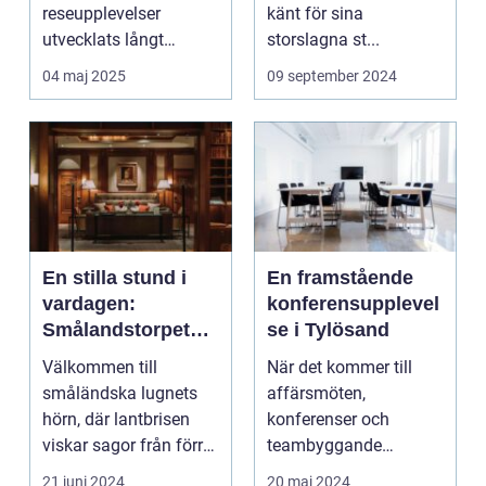
reseupplevelser
känt för sina
utvecklats långt
storslagna st...
bortom ...
04 maj 2025
09 september 2024
En stilla stund i
En framstående
vardagen:
konferensupplevel
Smålandstorpet
se i Tylösand
Lanthotell
Välkommen till
När det kommer till
småländska lugnets
affärsmöten,
hörn, där lantbrisen
konferenser och
viskar sagor från förr
teambyggande
och nutidens stilla gå...
reträtter, är...
21 juni 2024
20 maj 2024