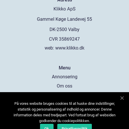
web:
www.klikko.dk
Menu
Annonsering
Om oss
Cookies
På vores website bruges cookies til at huske dine indstillinger,
Kontakta oss
statistik og personalisering af indhold og annoncer. Denne
Sitemap
information deles med tredjepart. Ved fortsat brug af websiden
godkender du cookiepolitikken.
Ok
Privatlivspolitik