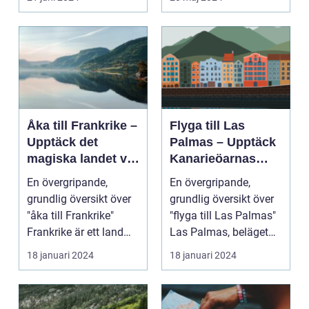
Åka till Frankrike –
Flyga till Las
Upptäck det
Palmas – Upptäck
magiska landet vid
Kanarieöarnas
Eiffeltornet och
pärla
En övergripande,
En övergripande,
bortom
grundlig översikt över
grundlig översikt över
"åka till Frankrike"
"flyga till Las Palmas"
Frankrike är ett land
Las Palmas, beläget
som lockar besök...
på ön Gran Cana...
18 januari 2024
18 januari 2024