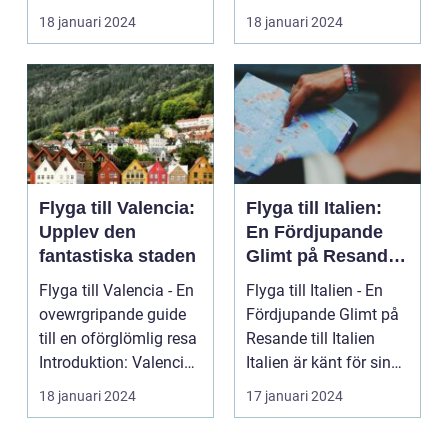
som lockar besök...
på ön Gran Cana...
18 januari 2024
18 januari 2024
Flyga till Valencia:
Flyga till Italien:
Upplev den
En Fördjupande
fantastiska staden
Glimt på Resande
till Italien
Flyga till Valencia - En
Flyga till Italien - En
ovewrgripande guide
Fördjupande Glimt på
till en oförglömlig resa
Resande till Italien
Introduktion: Valencia,
Italien är känt för sina
beläg...
fantasti...
18 januari 2024
17 januari 2024