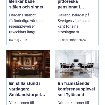
Berikar både
pittoreska
själen och sinnet
pensionat i
Halland
I dagens snabbt
Halland, beläget på
föränderliga värld har
Sveriges västkust, är
reseupplevelser
känt för sina
utvecklats långt
storslagna st...
bortom ...
04 maj 2025
09 september 2024
En stilla stund i
En framstående
vardagen:
konferensupplevel
Smålandstorpet
se i Tylösand
Lanthotell
Välkommen till
När det kommer till