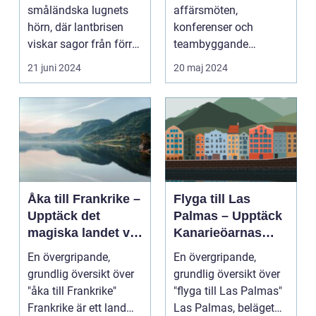
småländska lugnets
affärsmöten,
hörn, där lantbrisen
konferenser och
viskar sagor från förr
teambyggande
och nutidens stilla gå...
reträtter, är...
21 juni 2024
20 maj 2024
Åka till Frankrike –
Flyga till Las
Upptäck det
Palmas – Upptäck
magiska landet vid
Kanarieöarnas
Eiffeltornet och
pärla
En övergripande,
En övergripande,
bortom
grundlig översikt över
grundlig översikt över
"åka till Frankrike"
"flyga till Las Palmas"
Frankrike är ett land
Las Palmas, beläget