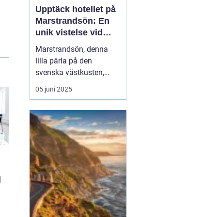
Upptäck hotellet på
Marstrandsön: En
unik vistelse vid
kusten
Marstrandsön, denna
lilla pärla på den
svenska västkusten,
lockar besökare från när
05 juni 2025
och fjärran med sin rika
historia och natursköna
omgivningar. När man
planerar ett besök hit,
spelar valet av...
d