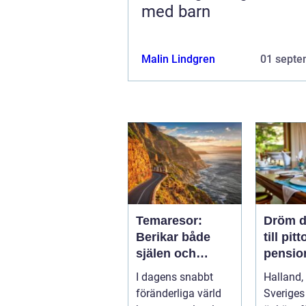
med barn
Malin Lindgren
01 septe
Temaresor:
Dröm d
Berikar både
till pit
själen och
pension
sinnet
Hallan
I dagens snabbt
Halland,
föränderliga värld
Sveriges