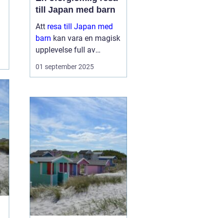
till Japan med barn
Att
resa till Japan med
barn
kan vara en magisk
upplevelse full av
äventyr och upptäckter.
01 september 2025
Landet bjuder på en unik
blandning av traditionell
kultur och modern...