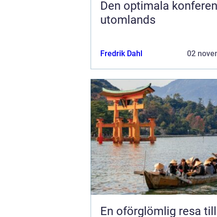
Den optimala konfere
utomlands
Fredrik Dahl
02 nove
En oförglömlig resa til