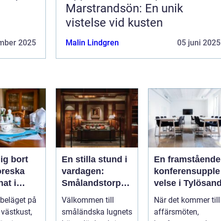
Marstrandsön: En unik
vistelse vid kusten
mber 2025
Malin Lindgren
05 juni 2025
ig bort
En stilla stund i
En framstående
toreska
vardagen:
konferensupple
at i
Smålandstorpet
velse i Tylösan
d
Lanthotell
 beläget på
Välkommen till
När det kommer till
 västkust,
småländska lugnets
affärsmöten,