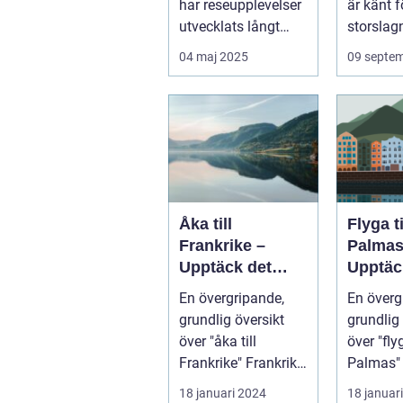
har reseupplevelser
är känt f
utvecklats långt
storslagn
bortom ...
04 maj 2025
09 septe
Åka till
Flyga t
Frankrike –
Palmas
Upptäck det
Upptäc
magiska landet
Kanari
En övergripande,
En överg
vid Eiffeltornet
pärla
grundlig översikt
grundlig 
och bortom
över "åka till
över "fly
Frankrike" Frankrike
Palmas" La
är ett land som
Palmas, 
18 januari 2024
18 januar