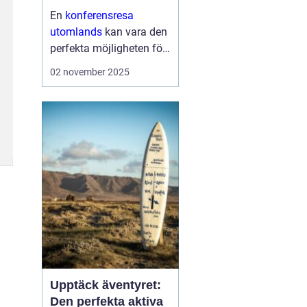
En
konferensresa
utomlands
kan vara den
perfekta möjligheten för
företag och
02 november 2025
organisationer att bygga
starkare team, skapa
nya affärsmöjligheter
och kombinera arbete
med nöje ...
Upptäck äventyret:
Den perfekta aktiva