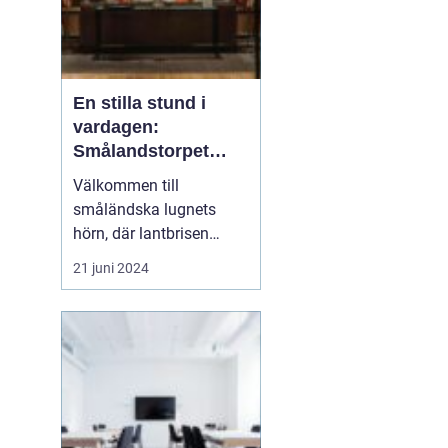
En stilla stund i
vardagen:
Smålandstorpet
Lanthotell
Välkommen till
småländska lugnets
hörn, där lantbrisen
viskar sagor från förr
21 juni 2024
och nutidens stilla gång
tar plats.
Smålandstorpet
Lanthotell erbjuder inte
bara en säng att sova i,
utan också en oas
bortom stadens brus, där