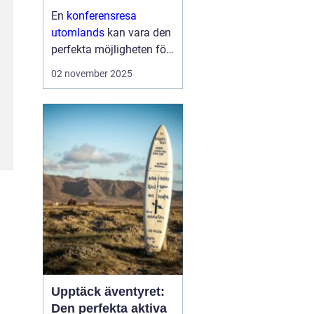
En
konferensresa
utomlands
kan vara den
perfekta möjligheten för
företag och
02 november 2025
organisationer att bygga
starkare team, skapa
nya affärsmöjligheter
och kombinera arbete
med nöje ...
Upptäck äventyret:
Den perfekta aktiva