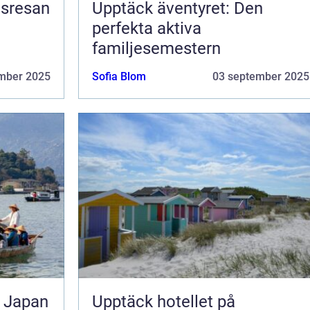
nsresan
Upptäck äventyret: Den
perfekta aktiva
familjesemestern
mber 2025
Sofia Blom
03 september 2025
l Japan
Upptäck hotellet på