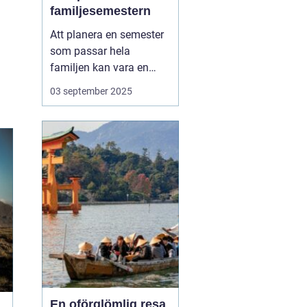
familjesemestern
Att planera en semester
som passar hela
familjen kan vara en
utmaning, men en
aktiv
03 september 2025
familjesemester
har
något för alla - från barn
till vuxna. En semester
fylld med aktiviteter...
En oförglömlig resa