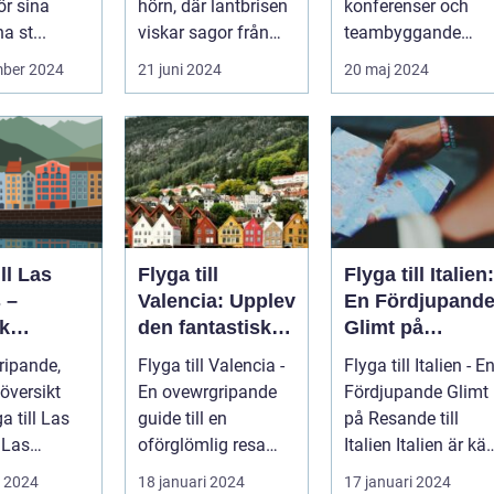
ör sina
hörn, där lantbrisen
konferenser och
a st...
viskar sagor från
teambyggande
förr och nutidens
reträtter, är...
mber 2024
21 juni 2024
20 maj 2024
stilla gå...
ill Las
Flyga till
Flyga till Italien:
 –
Valencia: Upplev
En Fördjupand
k
den fantastiska
Glimt på
eöarnas
staden
Resande till
ripande,
Flyga till Valencia -
Flyga till Italien - E
Italien
översikt
En ovewrgripande
Fördjupande Glimt
ga till Las
guide till en
på Resande till
s
oförglömlig resa
Italien Italien är känt
beläget på
Introduktion:
för sina fantasti...
i 2024
18 januari 2024
17 januari 2024