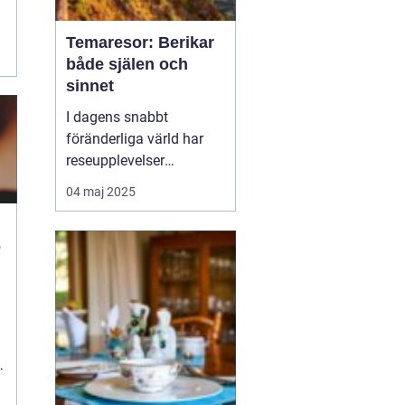
Temaresor: Berikar
både själen och
sinnet
I dagens snabbt
föränderliga värld har
reseupplevelser
utvecklats långt bortom
04 maj 2025
traditionella sightseeing-
turer. En trend som växer
e
i popularitet är
temaresor, där resenärer
dyker djupare in i
n
specifika intress...