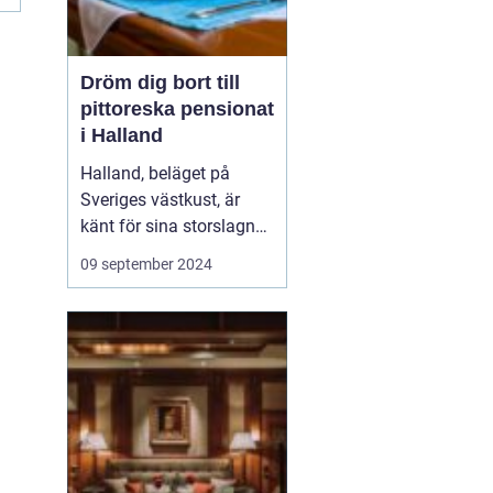
Dröm dig bort till
pittoreska pensionat
i Halland
Halland, beläget på
Sveriges västkust, är
känt för sina storslagna
stränder, djupa skogar
09 september 2024
och rika kulturarv. Det är
en destination som
erbjuder både
avkoppling och äventyr,
vilket gör det till...