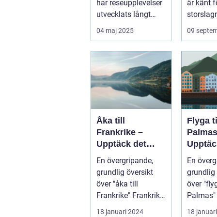
har reseupplevelser
är känt f
utvecklats långt
storslagn
bortom ...
04 maj 2025
09 septe
Åka till
Flyga t
Frankrike –
Palmas
Upptäck det
Upptäc
magiska landet
Kanari
En övergripande,
En överg
vid Eiffeltornet
pärla
grundlig översikt
grundlig 
och bortom
över "åka till
över "fly
Frankrike" Frankrike
Palmas" La
är ett land som
Palmas, 
18 januari 2024
18 januar