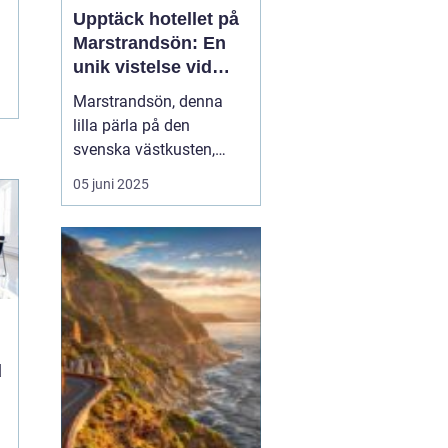
Upptäck hotellet på
Marstrandsön: En
unik vistelse vid
kusten
Marstrandsön, denna
lilla pärla på den
svenska västkusten,
lockar besökare från när
05 juni 2025
och fjärran med sin rika
historia och natursköna
omgivningar. När man
planerar ett besök hit,
spelar valet av...
d