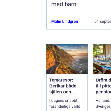
med barn
Malin Lindgren
01 septe
Temaresor:
Dröm d
Berikar både
till pit
själen och
pension
sinnet
Hallan
I dagens snabbt
Halland,
föränderliga värld
Sveriges