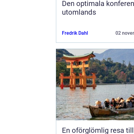
Den optimala konfere
utomlands
Fredrik Dahl
02 nove
En oförglömlig resa til