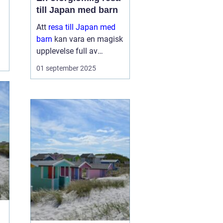
till Japan med barn
Att
resa till Japan med
barn
kan vara en magisk
upplevelse full av
äventyr och upptäckter.
01 september 2025
Landet bjuder på en unik
blandning av traditionell
kultur och modern...