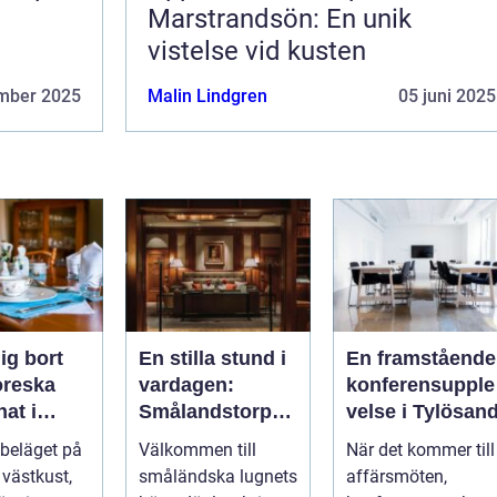
Marstrandsön: En unik
vistelse vid kusten
mber 2025
Malin Lindgren
05 juni 2025
ig bort
En stilla stund i
En framstående
toreska
vardagen:
konferensupple
at i
Smålandstorpet
velse i Tylösan
d
Lanthotell
 beläget på
Välkommen till
När det kommer till
 västkust,
småländska lugnets
affärsmöten,