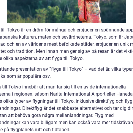
a till Tokyo är en dröm för många och erbjuder en spännande upp
japanska kulturen, maten och sevärdheterna. Tokyo, som är Ja
ad och en av världens mest befolkade städer, erbjuder en unik 
et och tradition. Men innan man ger sig av på resan är det vikti
e olika aspekterna av att flyga till Tokyo.
tande presentation av ”flyga till Tokyo” – vad det är, vilka type
ilka som är populära osv.
a till Tokyo innebär att man tar sig till en av de internationella
serna i regionen, såsom Narita International Airport eller Haneda 
s olika typer av flygningar till Tokyo, inklusive direktflyg och fly
ndningar. Direktflyg är det snabbaste alternativet och tar dig dire
tan att behöva göra några mellanlandningar. Flyg med
andningar kan vara billigare men kan också vara mer tidskräva
 på flygplanets rutt och tidtabell.