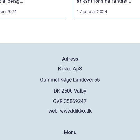
ia, beläg...
är känt för sina fantasti...
uari 2024
17 januari 2024
Adress
web:
www.klikko.dk
Menu