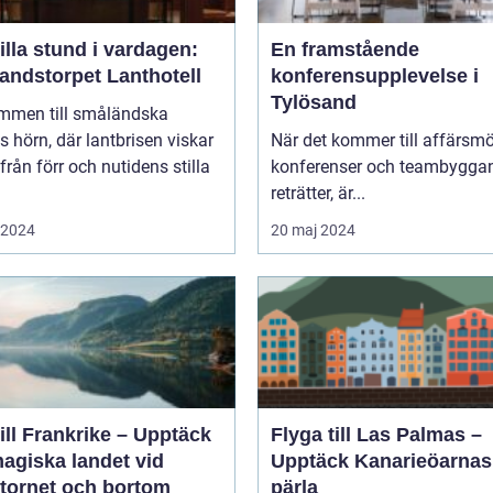
illa stund i vardagen:
En framstående
andstorpet Lanthotell
konferensupplevelse i
Tylösand
mmen till småländska
s hörn, där lantbrisen viskar
När det kommer till affärsmö
från förr och nutidens stilla
konferenser och teambygga
reträtter, är...
i 2024
20 maj 2024
ill Frankrike – Upptäck
Flyga till Las Palmas –
agiska landet vid
Upptäck Kanarieöarnas
ltornet och bortom
pärla