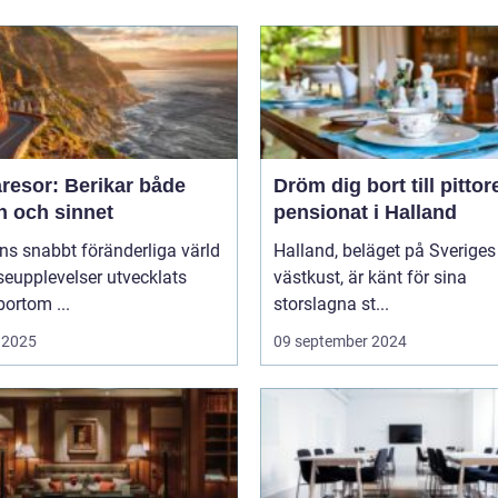
resor: Berikar både
Dröm dig bort till pitto
n och sinnet
pensionat i Halland
ns snabbt föränderliga värld
Halland, beläget på Sveriges
seupplevelser utvecklats
västkust, är känt för sina
bortom ...
storslagna st...
 2025
09 september 2024