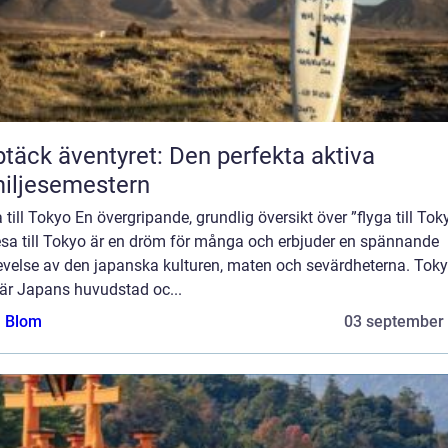
täck äventyret: Den perfekta aktiva
iljesemestern
 till Tokyo En övergripande, grundlig översikt över ”flyga till Tok
esa till Tokyo är en dröm för många och erbjuder en spännande
evelse av den japanska kulturen, maten och sevärdheterna. Toky
är Japans huvudstad oc...
a Blom
03 september