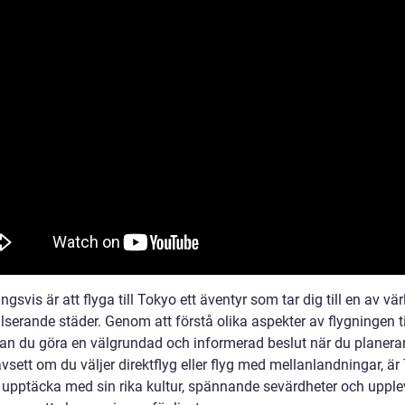
ngsvis är att flyga till Tokyo ett äventyr som tar dig till en av vä
serande städer. Genom att förstå olika aspekter av flygningen ti
an du göra en välgrundad och informerad beslut när du planerar
vsett om du väljer direktflyg eller flyg med mellanlandningar, är
t upptäcka med sin rika kultur, spännande sevärdheter och upple