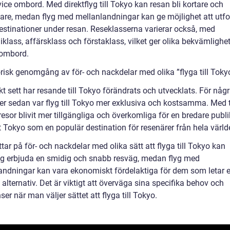
ice ombord. Med direktflyg till Tokyo kan resan bli kortare och
re, medan flyg med mellanlandningar kan ge möjlighet att utf
estinationer under resan. Reseklasserna varierar också, med
klass, affärsklass och förstaklass, vilket ger olika bekvämlighe
 ombord.
orisk genomgång av för- och nackdelar med olika ”flyga till Toky
kt sett har resande till Tokyo förändrats och utvecklats. För någ
er sedan var flyg till Tokyo mer exklusiva och kostsamma. Med 
resor blivit mer tillgängliga och överkomliga för en bredare publik
t Tokyo som en populär destination för resenärer från hela värld
ittar på för- och nackdelar med olika sätt att flyga till Tokyo kan
lyg erbjuda en smidig och snabb resväg, medan flyg med
andningar kan vara ekonomiskt fördelaktiga för dem som letar e
e alternativ. Det är viktigt att överväga sina specifika behov och
ser när man väljer sättet att flyga till Tokyo.