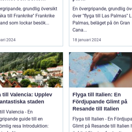
rgripande, grundlig översikt
En övergripande, grundlig öv
 till Frankrike" Frankrike
över "flyga till Las Palmas" Las
 land som lockar besök...
Palmas, beläget på ön Gran
Cana...
uari 2024
18 januari 2024
 till Valencia: Upplev
Flyga till Italien: En
fantastiska staden
Fördjupande Glimt på
Resande till Italien
till Valencia - En
ripande guide till en
Flyga till Italien - En Fördju
 resa Introduktion:
Glimt på Resande till Italien Italien