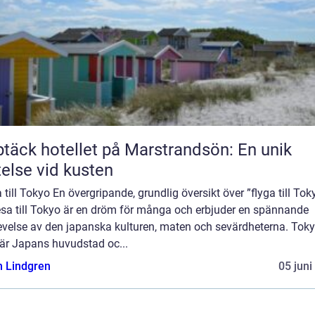
täck hotellet på Marstrandsön: En unik
telse vid kusten
 till Tokyo En övergripande, grundlig översikt över ”flyga till Tok
esa till Tokyo är en dröm för många och erbjuder en spännande
evelse av den japanska kulturen, maten och sevärdheterna. Toky
är Japans huvudstad oc...
n Lindgren
05 juni