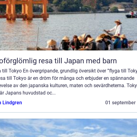
oförglömlig resa till Japan med barn
 till Tokyo En övergripande, grundlig översikt över ”flyga till Tok
esa till Tokyo är en dröm för många och erbjuder en spännande
evelse av den japanska kulturen, maten och sevärdheterna. Toky
är Japans huvudstad oc...
n Lindgren
01 september