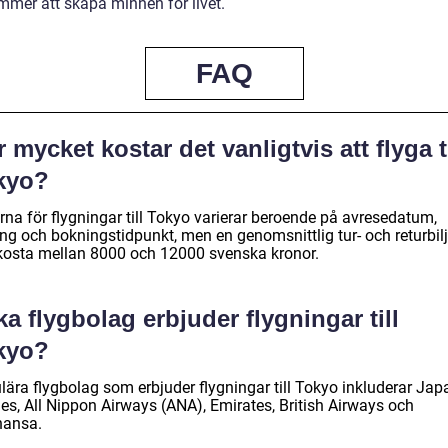
mer att skapa minnen för livet.
FAQ
 mycket kostar det vanligtvis att flyga ti
kyo?
rna för flygningar till Tokyo varierar beroende på avresedatum,
ng och bokningstidpunkt, men en genomsnittlig tur- och returbilj
kosta mellan 8000 och 12000 svenska kronor.
ka flygbolag erbjuder flygningar till
kyo?
lära flygbolag som erbjuder flygningar till Tokyo inkluderar Jap
nes, All Nippon Airways (ANA), Emirates, British Airways och
hansa.