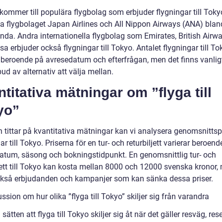
kommer till populära flygbolag som erbjuder flygningar till Toky
a flygbolaget Japan Airlines och All Nippon Airways (ANA) blan
nda. Andra internationella flygbolag som Emirates, British Airw
a erbjuder också flygningar till Tokyo. Antalet flygningar till To
r beroende på avresedatum och efterfrågan, men det finns vanligt
bud av alternativ att välja mellan.
titativa mätningar om ”flyga till
yo”
 tittar på kvantitativa mätningar kan vi analysera genomsnittspr
ar till Tokyo. Priserna för en tur- och returbiljett varierar beroend
atum, säsong och bokningstidpunkt. En genomsnittlig tur- och
ljett till Tokyo kan kosta mellan 8000 och 12000 svenska kronor,
ckså erbjudanden och kampanjer som kan sänka dessa priser.
ssion om hur olika ”flyga till Tokyo” skiljer sig från varandra
 sätten att flyga till Tokyo skiljer sig åt när det gäller resväg, re