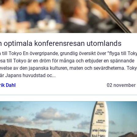
 optimala konferensresan utomlands
 till Tokyo En övergripande, grundlig översikt över ”flyga till Tok
esa till Tokyo är en dröm för många och erbjuder en spännande
evelse av den japanska kulturen, maten och sevärdheterna. Toky
är Japans huvudstad oc...
rik Dahl
02 november