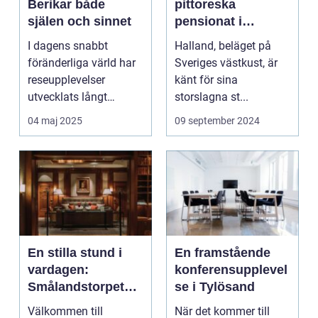
Berikar både
pittoreska
själen och sinnet
pensionat i
Halland
I dagens snabbt
Halland, beläget på
föränderliga värld har
Sveriges västkust, är
reseupplevelser
känt för sina
utvecklats långt
storslagna st...
bortom ...
04 maj 2025
09 september 2024
En stilla stund i
En framstående
vardagen:
konferensupplevel
Smålandstorpet
se i Tylösand
Lanthotell
Välkommen till
När det kommer till