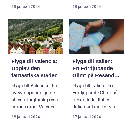
som lockar besök...
på ön Gran Cana...
18 januari 2024
18 januari 2024
Flyga till Valencia:
Flyga till Italien:
Upplev den
En Fördjupande
fantastiska staden
Glimt på Resande
till Italien
Flyga till Valencia - En
Flyga till Italien - En
ovewrgripande guide
Fördjupande Glimt på
till en oförglömlig resa
Resande till Italien
Introduktion: Valencia,
Italien är känt för sina
beläg...
fantasti...
18 januari 2024
17 januari 2024