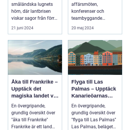
småländska lugnets
affärsmöten,
hörn, där lantbrisen
konferenser och
viskar sagor från förr
teambyggande
och nutidens stilla gå...
reträtter, är...
21 juni 2024
20 maj 2024
Åka till Frankrike –
Flyga till Las
Upptäck det
Palmas – Upptäck
magiska landet vid
Kanarieöarnas
Eiffeltornet och
pärla
En övergripande,
En övergripande,
bortom
grundlig översikt över
grundlig översikt över
"åka till Frankrike"
"flyga till Las Palmas"
Frankrike är ett land
Las Palmas, beläget