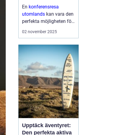
En
konferensresa
utomlands
kan vara den
perfekta möjligheten för
företag och
02 november 2025
organisationer att bygga
starkare team, skapa
nya affärsmöjligheter
och kombinera arbete
med nöje ...
Upptäck äventyret:
Den perfekta aktiva