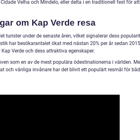
dade Velha och Mindelo, eller delta i en traditionell fest för att
ngar om Kap Verde resa
t turister under de senaste åren, vilket signalerar dess populari
istik har besökarantalet ökat med nästan 20% per år sedan 2015
r Kap Verde och dess attraktiva egenskaper.
 även som en av de mest populära ödestinationerna i världen. M
at och vänliga invånare har det blivit ett populärt resmål för bå