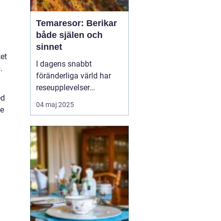
Temaresor: Berikar
både själen och
sinnet
tet
I dagens snabbt
.
föränderliga värld har
reseupplevelser
ed
utvecklats långt bortom
04 maj 2025
de
traditionella sightseeing-
turer. En trend som växer
i popularitet är
temaresor, där resenärer
dyker djupare in i
specifika intress...