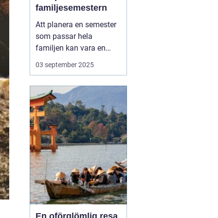
familjesemestern
Att planera en semester
som passar hela
familjen kan vara en
utmaning, men en
aktiv
03 september 2025
familjesemester
har
något för alla - från barn
till vuxna. En semester
fylld med aktiviteter...
En oförglömlig resa