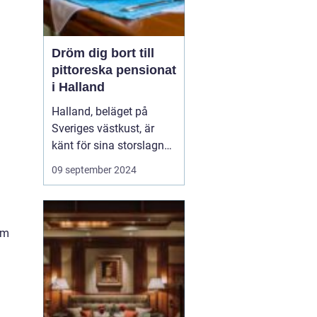
Dröm dig bort till
pittoreska pensionat
i Halland
Halland, beläget på
Sveriges västkust, är
känt för sina storslagna
stränder, djupa skogar
09 september 2024
och rika kulturarv. Det är
a
en destination som
erbjuder både
avkoppling och äventyr,
em
vilket gör det till...