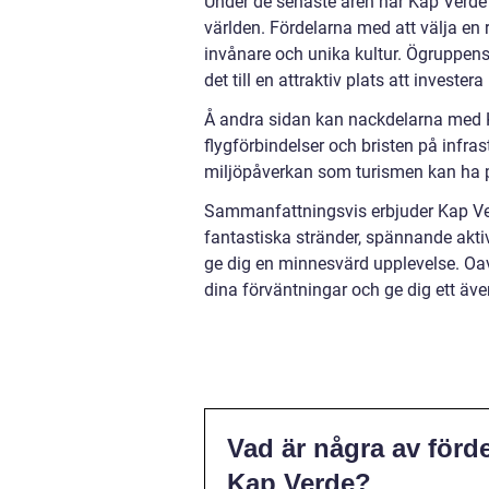
Under de senaste åren har Kap Verde r
världen. Fördelarna med att välja en r
invånare och unika kultur. Ögruppens 
det till en attraktiv plats att invester
Å andra sidan kan nackdelarna med 
flygförbindelser och bristen på infra
miljöpåverkan som turismen kan ha p
Sammanfattningsvis erbjuder Kap Ver
fantastiska stränder, spännande aktiv
ge dig en minnesvärd upplevelse. Oavs
dina förväntningar och ge dig ett äve
Vad är några av förde
Kap Verde?