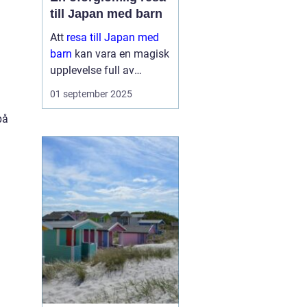
till Japan med barn
Att
resa till Japan med
barn
kan vara en magisk
upplevelse full av
äventyr och upptäckter.
01 september 2025
Landet bjuder på en unik
på
blandning av traditionell
kultur och modern...