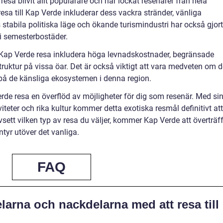
esa blivit allt populärare och har lockat resenärer från hela
esa till Kap Verde inkluderar dess vackra stränder, vänliga
stabila politiska läge och ökande turismindustri har också gjort
a i semesterbostäder.
Kap Verde resa inkludera höga levnadskostnader, begränsade
struktur på vissa öar. Det är också viktigt att vara medveten om 
å de känsliga ekosystemen i denna region.
de resa en överflöd av möjligheter för dig som resenär. Med si
iteter och rika kultur kommer detta exotiska resmål definitivt att
ett vilken typ av resa du väljer, kommer Kap Verde att överträf
ntyr utöver det vanliga.
FAQ
larna och nackdelarna med att resa till