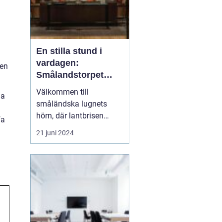
En stilla stund i
vardagen:
den
Smålandstorpet
Lanthotell
Välkommen till
na
småländska lugnets
hörn, där lantbrisen
fa
viskar sagor från förr
21 juni 2024
och nutidens stilla gång
tar plats.
Smålandstorpet
Lanthotell erbjuder inte
bara en säng att sova i,
utan också en oas
bortom stadens brus, där