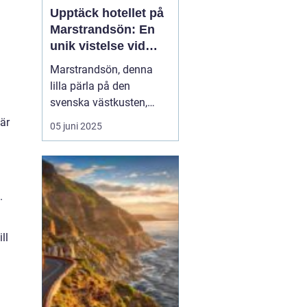
Upptäck hotellet på
Marstrandsön: En
unik vistelse vid
kusten
Marstrandsön, denna
lilla pärla på den
svenska västkusten,
lockar besökare från när
Här
05 juni 2025
och fjärran med sin rika
historia och natursköna
omgivningar. När man
planerar ett besök hit,
.
spelar valet av...
ll