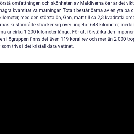
förstå omfattningen och skönheten av Maldiverna öar är det vikti
 några kvantitativa mätningar. Totalt består öarna av en yta på c
ilometer, med den största ön, Gan, mätt till ca 2,3 kvadratkilome
rnas kustområde sträcker sig över ungefär 643 kilometer, meda
rna är cirka 1 200 kilometer långa. För att förstärka den impone
en i ögruppen finns det även 119 korallrev och mer än 2 000 tro
r som trivs i det kristallklara vattnet.