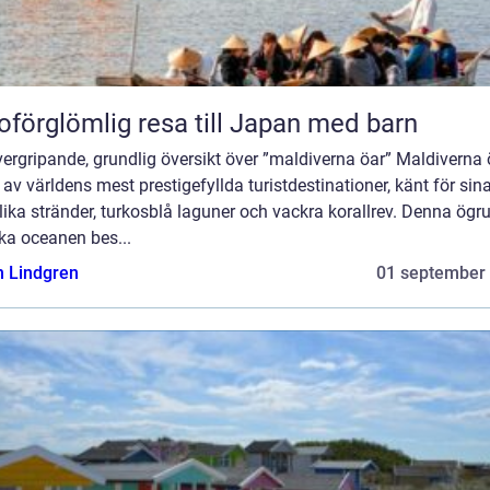
oförglömlig resa till Japan med barn
ergripande, grundlig översikt över ”maldiverna öar” Maldiverna 
 av världens mest prestigefyllda turistdestinationer, känt för sin
ika stränder, turkosblå laguner och vackra korallrev. Denna ögru
ka oceanen bes...
n Lindgren
01 september