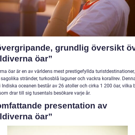
vergripande, grundlig översikt ö
ldiverna öar”
na öar är en av världens mest prestigefyllda turistdestinationer,
 sagolika stränder, turkosblå laguner och vackra korallrev. Denn
 Indiska oceanen består av 26 atoller och cirka 1 200 öar, vilka b
om drar till sig tusentals besökare varje år.
omfattande presentation av
ldiverna öar”