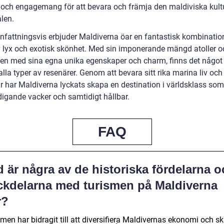
t och engagemang för att bevara och främja den maldiviska kultu
len.
attningsvis erbjuder Maldiverna öar en fantastisk kombinatio
v lyx och exotisk skönhet. Med sin imponerande mängd atoller oc
 en med sina egna unika egenskaper och charm, finns det någo
r alla typer av resenärer. Genom att bevara sitt rika marina liv och
ur har Maldiverna lyckats skapa en destination i världsklass som
digande vacker och samtidigt hållbar.
FAQ
 är några av de historiska fördelarna o
ckdelarna med turismen på Maldiverna
r?
men har bidragit till att diversifiera Maldivernas ekonomi och s