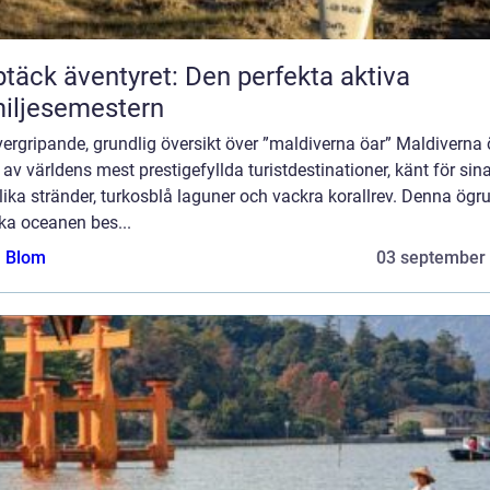
täck äventyret: Den perfekta aktiva
iljesemestern
ergripande, grundlig översikt över ”maldiverna öar” Maldiverna 
 av världens mest prestigefyllda turistdestinationer, känt för sin
ika stränder, turkosblå laguner och vackra korallrev. Denna ögru
ka oceanen bes...
a Blom
03 september