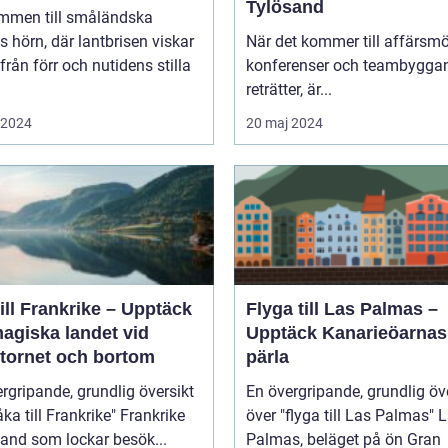
Tylösand
mmen till småländska
s hörn, där lantbrisen viskar
När det kommer till affärsmö
från förr och nutidens stilla
konferenser och teambygga
reträtter, är...
i 2024
20 maj 2024
ill Frankrike – Upptäck
Flyga till Las Palmas –
agiska landet vid
Upptäck Kanarieöarnas
ltornet och bortom
pärla
rgripande, grundlig översikt
En övergripande, grundlig öv
 till Frankrike" Frankrike
över "flyga till Las Palmas" Las
 land som lockar besök...
Palmas, beläget på ön Gran