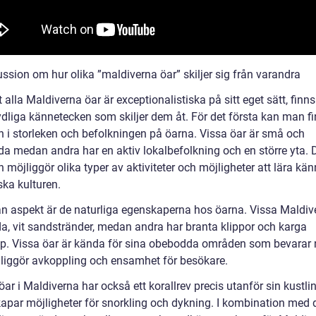
ssion om hur olika ”maldiverna öar” skiljer sig från varandra
t alla Maldiverna öar är exceptionalistiska på sitt eget sätt, finns
ydliga kännetecken som skiljer dem åt. För det första kan man f
on i storleken och befolkningen på öarna. Vissa öar är små och
a medan andra har en aktiv lokalbefolkning och en större yta.
n möjliggör olika typer av aktiviteter och möjligheter att lära kä
ska kulturen.
n aspekt är de naturliga egenskaperna hos öarna. Vissa Maldiv
da, vit sandstränder, medan andra har branta klippor och karga
p. Vissa öar är kända för sina obebodda områden som bevarar 
liggör avkoppling och ensamhet för besökare.
r i Maldiverna har också ett korallrev precis utanför sin kustlin
kapar möjligheter för snorkling och dykning. I kombination med d