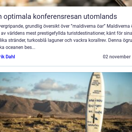
 optimala konferensresan utomlands
ergripande, grundlig översikt över ”maldiverna öar” Maldiverna 
 av världens mest prestigefyllda turistdestinationer, känt för sin
ika stränder, turkosblå laguner och vackra korallrev. Denna ögru
ka oceanen bes...
rik Dahl
02 november