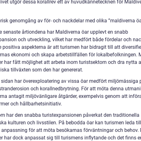
livet utgör dessa korallrev ett av huvudkännetecknen för Maldiv
orisk genomgång av för- och nackdelar med olika ”maldiverna öa
e senaste årtiondena har Maldiverna öar upplevt en snabb
pansion och utveckling, vilket har medfört både fördelar och nac
 positiva aspekterna är att turismen har bidragit till att diversifi
rnas ekonomi och skapa arbetstillfällen för lokalbefolkningen.
r har fått möjlighet att arbeta inom turistsektorn och dra nytta 
ska tillväxten som den har genererat.
 sidan har överexploatering av vissa öar medfört miljömässiga
tranderosion och korallnedbrytning. För att möta denna utmani
rna antagit miljövänligare åtgärder, exempelvis genom att införa
mer och hållbarhetsinitiativ.
m har den snabba turistexpansionen påverkat den traditionella
ka kulturen och livsstilen. På bebodda öar kan turismen leda til
ll anpassning för att möta besökarnas förväntningar och behov
r har dock anpassat sig till turismens inflytande och det finns e