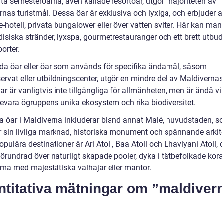
ata semesteröarna, även kallade resortöar, utgör majoriteten av
nas turistmål. Dessa öar är exklusiva och lyxiga, och erbjuder al
e-hotell, privata bungalower eller över vatten sviter. Här kan man
disiska stränder, lyxspa, gourmetrestauranger och ett brett utbu
orter.
a öar eller öar som används för specifika ändamål, såsom
ervat eller utbildningscenter, utgör en mindre del av Maldivernas
r är vanligtvis inte tillgängliga för allmänheten, men är ändå vi
 bevara ögruppens unika ekosystem och rika biodiversitet.
a öar i Maldiverna inkluderar bland annat Malé, huvudstaden, s
r sin livliga marknad, historiska monument och spännande arkite
pulära destinationer är Ari Atoll, Baa Atoll och Lhaviyani Atoll,
förundrad över naturligt skapade pooler, dyka i tätbefolkade kora
ma med majestätiska valhajar eller mantor.
ntitativa mätningar om ”maldiver
”