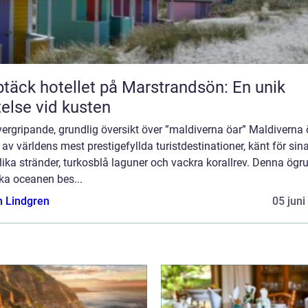
täck hotellet på Marstrandsön: En unik
telse vid kusten
ergripande, grundlig översikt över ”maldiverna öar” Maldiverna 
 av världens mest prestigefyllda turistdestinationer, känt för sin
ika stränder, turkosblå laguner och vackra korallrev. Denna ögru
ka oceanen bes...
n Lindgren
05 juni