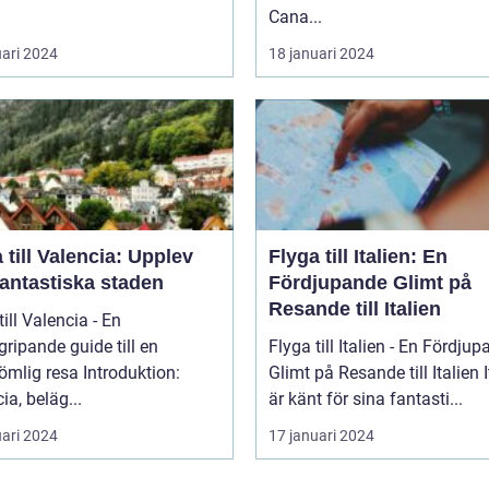
Cana...
uari 2024
18 januari 2024
 till Valencia: Upplev
Flyga till Italien: En
fantastiska staden
Fördjupande Glimt på
Resande till Italien
till Valencia - En
ripande guide till en
Flyga till Italien - En Fördju
 resa Introduktion:
Glimt på Resande till Italien Italien
ia, beläg...
är känt för sina fantasti...
uari 2024
17 januari 2024