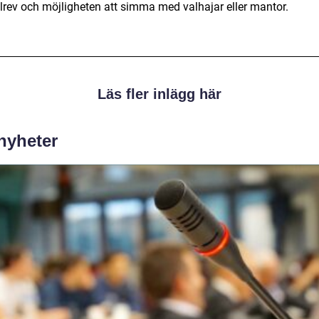
llrev och möjligheten att simma med valhajar eller mantor.
Läs fler inlägg här
 nyheter