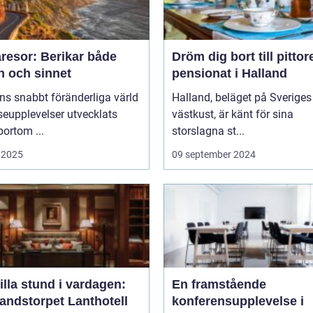
resor: Berikar både
Dröm dig bort till pitto
n och sinnet
pensionat i Halland
ns snabbt föränderliga värld
Halland, beläget på Sveriges
seupplevelser utvecklats
västkust, är känt för sina
bortom ...
storslagna st...
 2025
09 september 2024
illa stund i vardagen:
En framstående
andstorpet Lanthotell
konferensupplevelse i