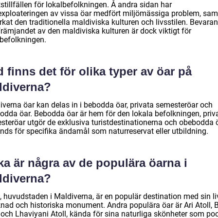
stillfällen för lokalbefolkningen. Å andra sidan har
exploateringen av vissa öar medfört miljömässiga problem, sam
kat den traditionella maldiviska kulturen och livsstilen. Bevara
främjandet av den maldiviska kulturen är dock viktigt för
lbefolkningen.
 finns det för olika typer av öar på
ldiverna?
iverna öar kan delas in i bebodda öar, privata semesteröar och
odda öar. Bebodda öar är hem för den lokala befolkningen, priv
steröar utgör de exklusiva turistdestinationerna och obebodda 
nds för specifika ändamål som naturreservat eller utbildning.
ka är några av de populära öarna i
ldiverna?
, huvudstaden i Maldiverna, är en populär destination med sin li
nad och historiska monument. Andra populära öar är Ari Atoll, 
 och Lhaviyani Atoll, kända för sina naturliga skönheter som poo