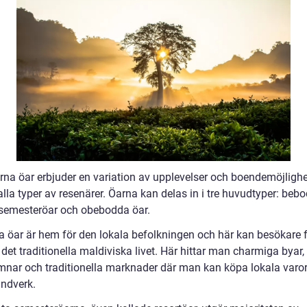
rna öar erbjuder en variation av upplevelser och boendemöjligh
lla typer av resenärer. Öarna kan delas in i tre huvudtyper: bebo
 semesteröar och obebodda öar.
 öar är hem för den lokala befolkningen och här kan besökare 
i det traditionella maldiviska livet. Här hittar man charmiga byar,
mnar och traditionella marknader där man kan köpa lokala varo
ndverk.