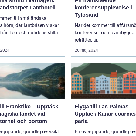
illa stund i vardagen:
En framstående
andstorpet Lanthotell
konferensupplevelse i
Tylösand
mmen till småländska
s hörn, där lantbrisen viskar
När det kommer till affärsmö
från förr och nutidens stilla
konferenser och teambygga
reträtter, är...
i 2024
20 maj 2024
ill Frankrike – Upptäck
Flyga till Las Palmas –
agiska landet vid
Upptäck Kanarieöarnas
ltornet och bortom
pärla
rgripande, grundlig översikt
En övergripande, grundlig öv