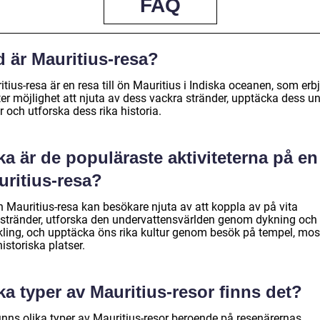
FAQ
d är Mauritius-resa?
tius-resa är en resa till ön Mauritius i Indiska oceanen, som erb
ter möjlighet att njuta av dess vackra stränder, upptäcka dess u
r och utforska dess rika historia.
ka är de populäraste aktiviteterna på en
uritius-resa?
n Mauritius-resa kan besökare njuta av att koppla av på vita
stränder, utforska den undervattensvärlden genom dykning och
kling, och upptäcka öns rika kultur genom besök på tempel, mos
istoriska platser.
ka typer av Mauritius-resor finns det?
finns olika typer av Mauritius-resor beroende på resenärernas