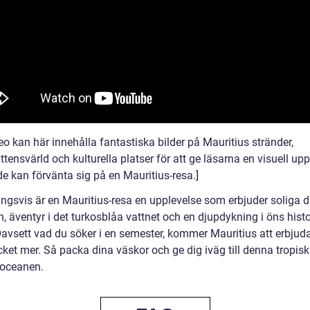
eo kan här innehålla fantastiska bilder på Mauritius stränder,
tensvärld och kulturella platser för att ge läsarna en visuell up
de kan förvänta sig på en Mauritius-resa.]
ingsvis är en Mauritius-resa en upplevelse som erbjuder soliga 
, äventyr i det turkosblåa vattnet och en djupdykning i öns hist
 Oavsett vad du söker i en semester, kommer Mauritius att erbjud
et mer. Så packa dina väskor och ge dig iväg till denna tropiska
 oceanen.