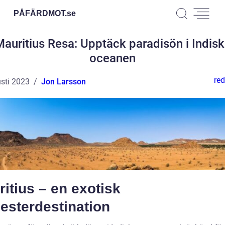
PÅFÄRDMOT.
se
auritius Resa: Upptäck paradisön i Indis
oceanen
red
sti 2023
Jon Larsson
itius – en exotisk
esterdestination