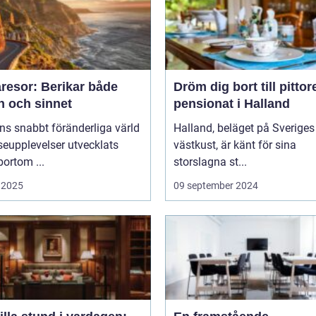
resor: Berikar både
Dröm dig bort till pitto
n och sinnet
pensionat i Halland
ns snabbt föränderliga värld
Halland, beläget på Sveriges
seupplevelser utvecklats
västkust, är känt för sina
bortom ...
storslagna st...
 2025
09 september 2024