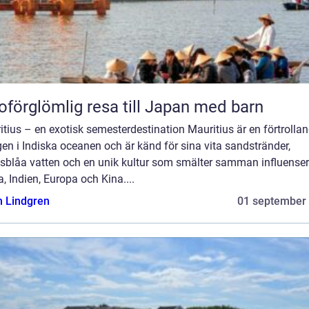
oförglömlig resa till Japan med barn
tius – en exotisk semesterdestination Mauritius är en förtrolla
en i Indiska oceanen och är känd för sina vita sandstränder,
osblåa vatten och en unik kultur som smälter samman influenser
a, Indien, Europa och Kina....
n Lindgren
01 september