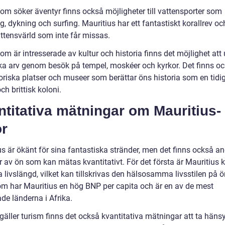
som söker äventyr finns också möjligheter till vattensporter som
g, dykning och surfing. Mauritius har ett fantastiskt korallrev och
ttensvärld som inte får missas.
om är intresserade av kultur och historia finns det möjlighet att
ka arv genom besök på tempel, moskéer och kyrkor. Det finns o
toriska platser och museer som berättar öns historia som en tidi
ch brittisk koloni.
titativa mätningar om Mauritius-
or
us är ökänt för sina fantastiska stränder, men det finns också a
 av ön som kan mätas kvantitativt. För det första är Mauritius k
 livslängd, vilket kan tillskrivas den hälsosamma livsstilen på ö
m har Mauritius en hög BNP per capita och är en av de mest
de länderna i Afrika.
gäller turism finns det också kvantitativa mätningar att ta hänsyn