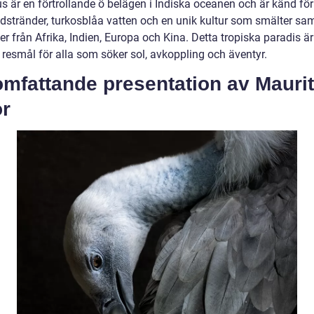
s är en förtrollande ö belägen i Indiska oceanen och är känd för
ndstränder, turkosblåa vatten och en unik kultur som smälter s
er från Afrika, Indien, Europa och Kina. Detta tropiska paradis är
 resmål för alla som söker sol, avkoppling och äventyr.
mfattande presentation av Maurit
or