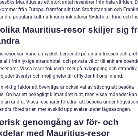
besöks Mauritius av ett stort antal resenärer från hela världen. D
 kommer från Europa, framför allt från Storbritannien och Frankri
ndra populära källmarknader inkluderar Sydafrika, Kina och Ind
olika Mauritius-resor skiljer sig f
andra
us-resor kan variera mycket, beroende på dina intressen och pref
s allt från lyxiga strandhotell och privata villor till enklare boend
esenärer. Vissa resor fokuserar mer på avkoppling och strandli
bjuder äventyr och möjligheter till utflykter till öns inland.
n viktig faktor att överväga är också val av säsong att besöka
us. Ön har ett behagligt klimat året runt, men vissa månader kan
re än andra. Vissa resenärer föredrar att besöka under högsäso
ndra föredrar en mer avskild upplevelse under lågsäsongen.
torisk genomgång av för- och
kdelar med Mauritius-resor