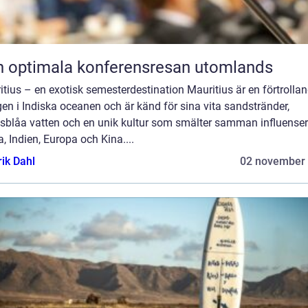
 optimala konferensresan utomlands
tius – en exotisk semesterdestination Mauritius är en förtrolla
en i Indiska oceanen och är känd för sina vita sandstränder,
osblåa vatten och en unik kultur som smälter samman influenser
a, Indien, Europa och Kina....
rik Dahl
02 november