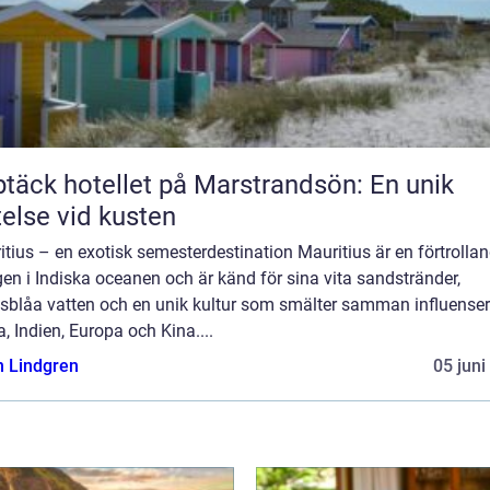
täck hotellet på Marstrandsön: En unik
telse vid kusten
tius – en exotisk semesterdestination Mauritius är en förtrolla
en i Indiska oceanen och är känd för sina vita sandstränder,
osblåa vatten och en unik kultur som smälter samman influenser
a, Indien, Europa och Kina....
n Lindgren
05 juni