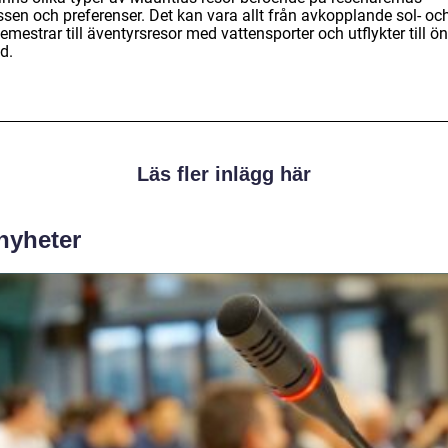
ssen och preferenser. Det kan vara allt från avkopplande sol- oc
mestrar till äventyrsresor med vattensporter och utflykter till ö
d.
Läs fler inlägg här
 nyheter