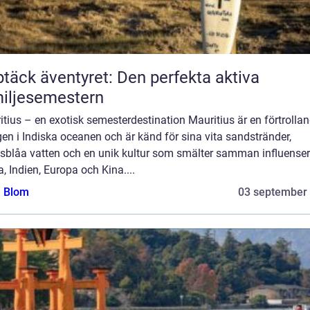
täck äventyret: Den perfekta aktiva
iljesemestern
tius – en exotisk semesterdestination Mauritius är en förtrolla
en i Indiska oceanen och är känd för sina vita sandstränder,
osblåa vatten och en unik kultur som smälter samman influenser
a, Indien, Europa och Kina....
a Blom
03 september