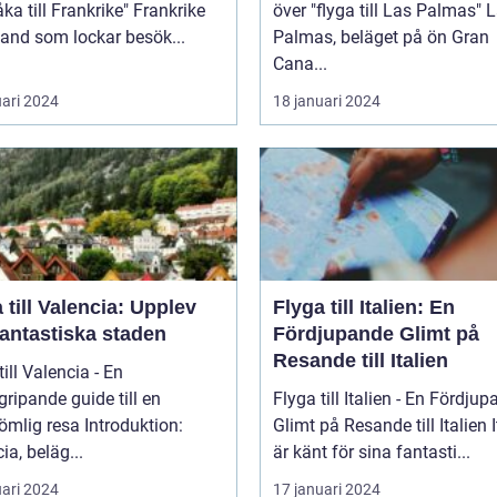
 till Frankrike" Frankrike
över "flyga till Las Palmas" Las
 land som lockar besök...
Palmas, beläget på ön Gran
Cana...
uari 2024
18 januari 2024
 till Valencia: Upplev
Flyga till Italien: En
fantastiska staden
Fördjupande Glimt på
Resande till Italien
till Valencia - En
ripande guide till en
Flyga till Italien - En Fördju
 resa Introduktion:
Glimt på Resande till Italien Italien
ia, beläg...
är känt för sina fantasti...
uari 2024
17 januari 2024