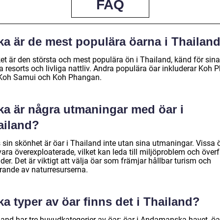
FAQ
ka är de mest populära öarna i Thailan
et är den största och mest populära ön i Thailand, känd för sina
a resorts och livliga nattliv. Andra populära öar inkluderar Koh P
 Koh Samui och Koh Phangan.
lka är några utmaningar med öar i
ailand?
 sin skönhet är öar i Thailand inte utan sina utmaningar. Vissa 
ara överexploaterade, vilket kan leda till miljöproblem och överf
der. Det är viktigt att välja öar som främjar hållbar turism och
rande av naturresurserna.
ka typer av öar finns det i Thailand?
land har tre huvudkategorier av öar: öar i Andamanska havet, öar