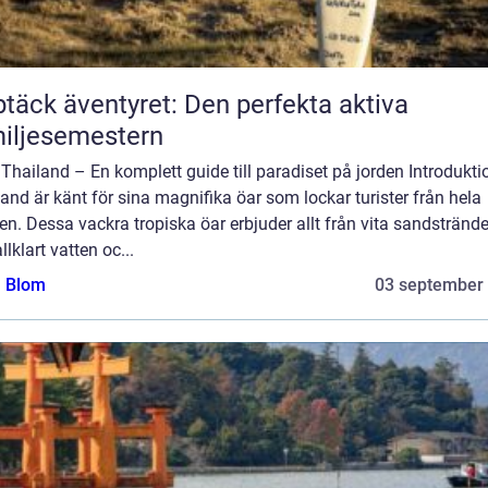
täck äventyret: Den perfekta aktiva
iljesemestern
 Thailand – En komplett guide till paradiset på jorden Introdukti
and är känt för sina magnifika öar som lockar turister från hela
en. Dessa vackra tropiska öar erbjuder allt från vita sandstränder
allklart vatten oc...
a Blom
03 september