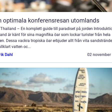
 optimala konferensresan utomlands
 Thailand – En komplett guide till paradiset på jorden Introdukti
and är känt för sina magnifika öar som lockar turister från hela
en. Dessa vackra tropiska öar erbjuder allt från vita sandstränder
allklart vatten oc...
rik Dahl
02 november