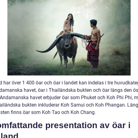
 har över 1 400 öar och öar i landet kan indelas i tre huvudkateg
ndamanska havet, öar i Thailändska bukten och öar längs den ös
 Andamanska havet erbjuder öar som Phuket och Koh Phi Phi, 
hailändska bukten inkluderar Koh Samui och Koh Phangan. Län
usten finns öar som Koh Tao och Koh Chang.
mfattande presentation av öar i
iland