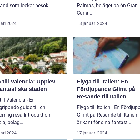
 land som lockar besök...
Palmas, beläget på ön Gran
Cana...
uari 2024
18 januari 2024
 till Valencia: Upplev
Flyga till Italien: En
fantastiska staden
Fördjupande Glimt på
Resande till Italien
till Valencia - En
ripande guide till en
Flyga till Italien - En Fördju
 resa Introduktion:
Glimt på Resande till Italien Italien
ia, beläg...
är känt för sina fantasti...
uari 2024
17 januari 2024