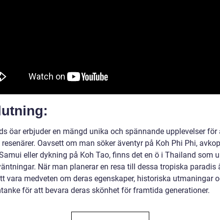
utning:
ds öar erbjuder en mängd unika och spännande upplevelser för 
v resenärer. Oavsett om man söker äventyr på Koh Phi Phi, avkop
Samui eller dykning på Koh Tao, finns det en ö i Thailand som u
väntningar. När man planerar en resa till dessa tropiska paradis 
 att vara medveten om deras egenskaper, historiska utmaningar o
anke för att bevara deras skönhet för framtida generationer.