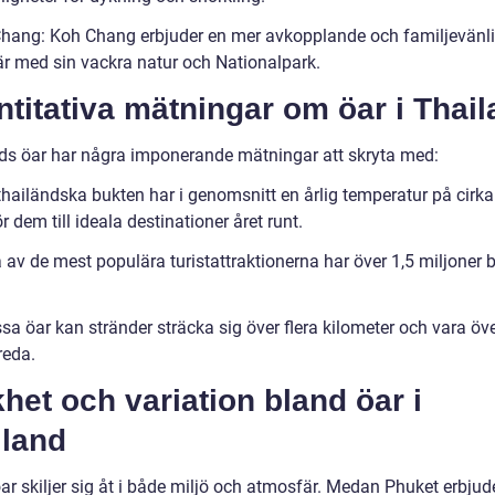
hang: Koh Chang erbjuder en mer avkopplande och familjevänl
r med sin vackra natur och Nationalpark.
titativa mätningar om öar i Thai
ds öar har några imponerande mätningar att skryta med:
thailändska bukten har i genomsnitt en årlig temperatur på cirka
ör dem till ideala destinationer året runt.
 av de mest populära turistattraktionerna har över 1,5 miljoner 
sa öar kan stränder sträcka sig över flera kilometer och vara öv
reda.
het och variation bland öar i
iland
r skiljer sig åt i både miljö och atmosfär. Medan Phuket erbjude