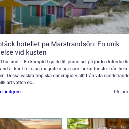
täck hotellet på Marstrandsön: En unik
telse vid kusten
 Thailand – En komplett guide till paradiset på jorden Introdukti
and är känt för sina magnifika öar som lockar turister från hela
en. Dessa vackra tropiska öar erbjuder allt från vita sandstränder
allklart vatten oc...
n Lindgren
05 juni