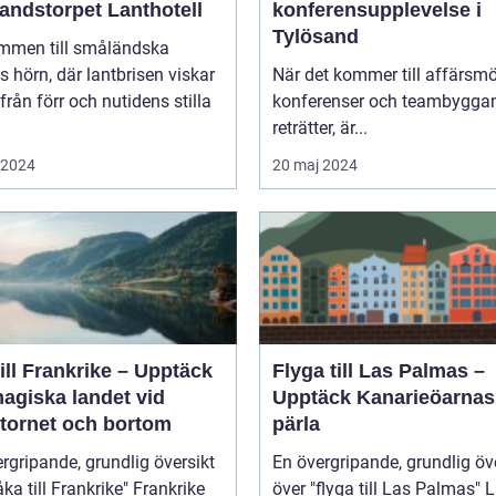
andstorpet Lanthotell
konferensupplevelse i
Tylösand
mmen till småländska
s hörn, där lantbrisen viskar
När det kommer till affärsmö
från förr och nutidens stilla
konferenser och teambygga
reträtter, är...
i 2024
20 maj 2024
ill Frankrike – Upptäck
Flyga till Las Palmas –
agiska landet vid
Upptäck Kanarieöarnas
ltornet och bortom
pärla
rgripande, grundlig översikt
En övergripande, grundlig öv
 till Frankrike" Frankrike
över "flyga till Las Palmas" Las