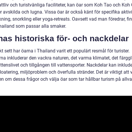
nattliv och turistvänliga faciliteter, kan öar som Koh Tao och Ko
 avskilda och lugna. Vissa öar är också känt för specifika aktivi
ing, snorkling eller yoga-retreats. Oavsett vad man föredrar, fi
Thailand som passar alla smaker.
as historiska för- och nackdelar
kt sett har öarna i Thailand varit ett populärt resmål för turister.
rna inkluderar den vackra naturen, det varma klimatet, det färgg
tenslivet och tillgången till vattensporter. Nackdelar kan inklud
oatering, miljöproblem och överfulla stränder. Det är viktigt att 
n om dessa frågor och välja öar som tar hållbar turism på allva