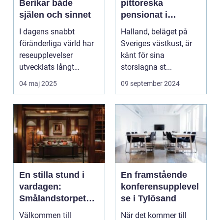
Berikar både
pittoreska
själen och sinnet
pensionat i
Halland
I dagens snabbt
Halland, beläget på
föränderliga värld har
Sveriges västkust, är
reseupplevelser
känt för sina
utvecklats långt
storslagna st...
bortom ...
04 maj 2025
09 september 2024
En stilla stund i
En framstående
vardagen:
konferensupplevel
Smålandstorpet
se i Tylösand
Lanthotell
Välkommen till
När det kommer till