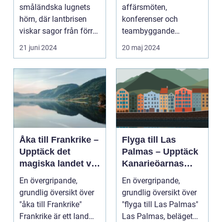
småländska lugnets
affärsmöten,
hörn, där lantbrisen
konferenser och
viskar sagor från förr
teambyggande
och nutidens stilla gå...
reträtter, är...
21 juni 2024
20 maj 2024
Åka till Frankrike –
Flyga till Las
Upptäck det
Palmas – Upptäck
magiska landet vid
Kanarieöarnas
Eiffeltornet och
pärla
En övergripande,
En övergripande,
bortom
grundlig översikt över
grundlig översikt över
"åka till Frankrike"
"flyga till Las Palmas"
Frankrike är ett land
Las Palmas, beläget