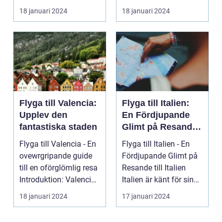
som lockar besök...
på ön Gran Cana...
18 januari 2024
18 januari 2024
Flyga till Valencia:
Flyga till Italien:
Upplev den
En Fördjupande
fantastiska staden
Glimt på Resande
till Italien
Flyga till Valencia - En
Flyga till Italien - En
ovewrgripande guide
Fördjupande Glimt på
till en oförglömlig resa
Resande till Italien
Introduktion: Valencia,
Italien är känt för sina
beläg...
fantasti...
18 januari 2024
17 januari 2024