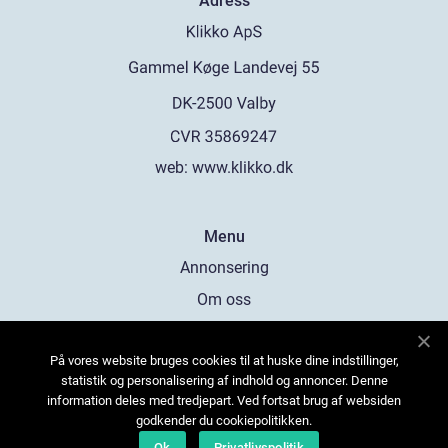
Adress
web:
www.klikko.dk
Menu
Annonsering
Om oss
Cookies
På vores website bruges cookies til at huske dine indstillinger,
Kontakta oss
statistik og personalisering af indhold og annoncer. Denne
Sitemap
information deles med tredjepart. Ved fortsat brug af websiden
godkender du cookiepolitikken.
Ok
Privatlivspolitik