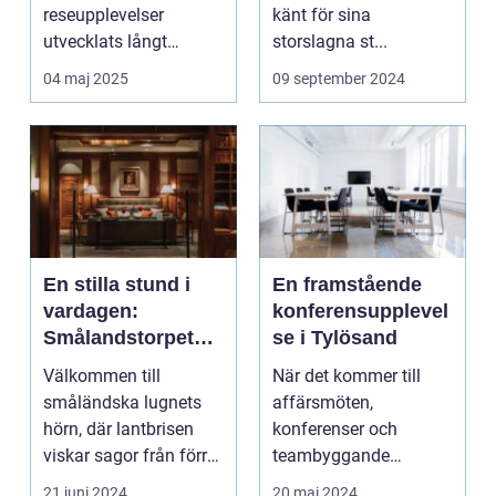
reseupplevelser
känt för sina
utvecklats långt
storslagna st...
bortom ...
04 maj 2025
09 september 2024
En stilla stund i
En framstående
vardagen:
konferensupplevel
Smålandstorpet
se i Tylösand
Lanthotell
Välkommen till
När det kommer till
småländska lugnets
affärsmöten,
hörn, där lantbrisen
konferenser och
viskar sagor från förr
teambyggande
och nutidens stilla gå...
reträtter, är...
21 juni 2024
20 maj 2024