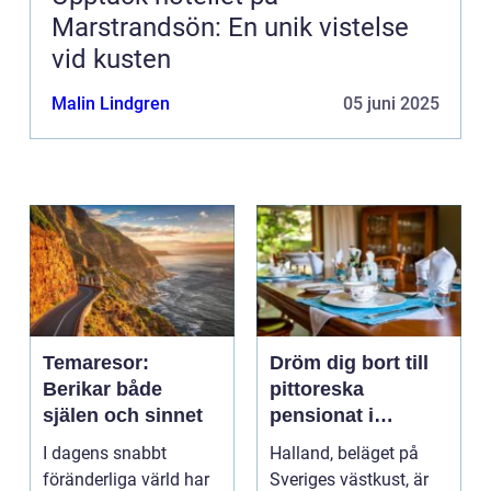
Marstrandsön: En unik vistelse
vid kusten
Malin Lindgren
05 juni 2025
Temaresor:
Dröm dig bort till
Berikar både
pittoreska
själen och sinnet
pensionat i
Halland
I dagens snabbt
Halland, beläget på
föränderliga värld har
Sveriges västkust, är