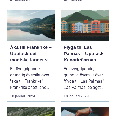
Åka till Frankrike –
Flyga till Las
Upptäck det
Palmas – Upptäck
magiska landet vid
Kanarieöarnas
Eiffeltornet och
pärla
En övergripande,
En övergripande,
bortom
grundlig översikt över
grundlig översikt över
"åka till Frankrike"
"flyga till Las Palmas"
Frankrike är ett land
Las Palmas, beläget
som lockar besök...
på ön Gran Cana...
18 januari 2024
18 januari 2024