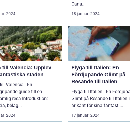
Cana...
uari 2024
18 januari 2024
 till Valencia: Upplev
Flyga till Italien: En
fantastiska staden
Fördjupande Glimt på
Resande till Italien
till Valencia - En
ripande guide till en
Flyga till Italien - En Fördju
 resa Introduktion:
Glimt på Resande till Italien Italien
ia, beläg...
är känt för sina fantasti...
uari 2024
17 januari 2024