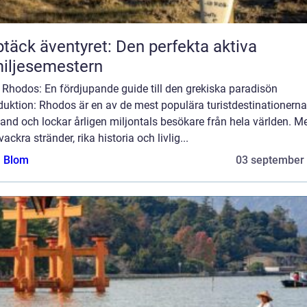
täck äventyret: Den perfekta aktiva
iljesemestern
 Rhodos: En fördjupande guide till den grekiska paradisön
duktion: Rhodos är en av de mest populära turistdestinationerna
and och lockar årligen miljontals besökare från hela världen. M
vackra stränder, rika historia och livlig...
a Blom
03 september