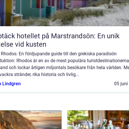
täck hotellet på Marstrandsön: En unik
telse vid kusten
 Rhodos: En fördjupande guide till den grekiska paradisön
duktion: Rhodos är en av de mest populära turistdestinationerna
and och lockar årligen miljontals besökare från hela världen. M
vackra stränder, rika historia och livlig...
n Lindgren
05 juni