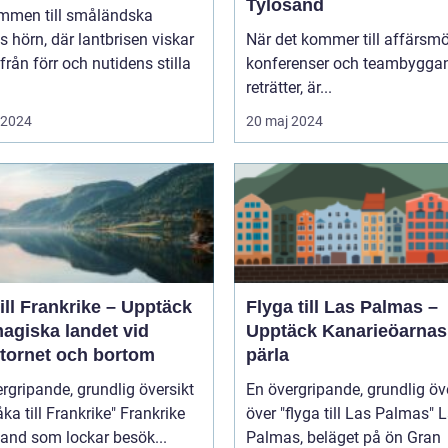
Tylösand
mmen till småländska
s hörn, där lantbrisen viskar
När det kommer till affärsmö
från förr och nutidens stilla
konferenser och teambygga
reträtter, är...
i 2024
20 maj 2024
ill Frankrike – Upptäck
Flyga till Las Palmas –
agiska landet vid
Upptäck Kanarieöarnas
ltornet och bortom
pärla
rgripande, grundlig översikt
En övergripande, grundlig öv
 till Frankrike" Frankrike
över "flyga till Las Palmas" Las
 land som lockar besök...
Palmas, beläget på ön Gran