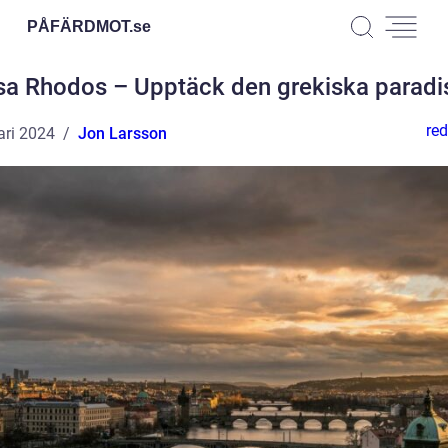
PÅFÄRDMOT.
se
sa Rhodos – Upptäck den grekiska paradi
red
ari 2024
Jon Larsson