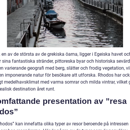
en av de största av de grekiska öarna, ligger i Egeiska havet oc
 sina fantastiska stränder, pittoreska byar och historiska sevärd
n varierande geografi med berg, slätter och frodig vegetation, vi
en imponerande natur för besökare att utforska. Rhodos har ock
gt medelhavsklimat med varma somrar och milda vintrar, vilket 
idealisk destination året runt.
omfattande presentation av ”resa
dos”
hodos” kan innefatta olika typer av resor beroende på intressen