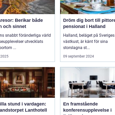
resor: Berikar både
Dröm dig bort till pitto
n och sinnet
pensionat i Halland
ns snabbt föränderliga värld
Halland, beläget på Sveriges
seupplevelser utvecklats
västkust, är känt för sina
bortom ...
storslagna st...
 2025
09 september 2024
illa stund i vardagen:
En framstående
andstorpet Lanthotell
konferensupplevelse i