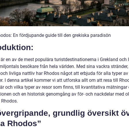
odos: En fördjupande guide till den grekiska paradisön
oduktion:
är en av de mest populära turistdestinationerna i Grekland och 
miljontals besökare från hela världen. Med sina vackra stränder, 
 och livliga nattliv har Rhodos något att erbjuda för alla typer av
r. I denna artikel kommer vi att utforska allt om att resa till Rho
är och vilka typer av resor som finns, till kvantitativa mätninga
tionen och en historisk genomgång av för- och nackdelar med ol
ll Rhodos.
vergripande, grundlig översikt ö
sa Rhodos”