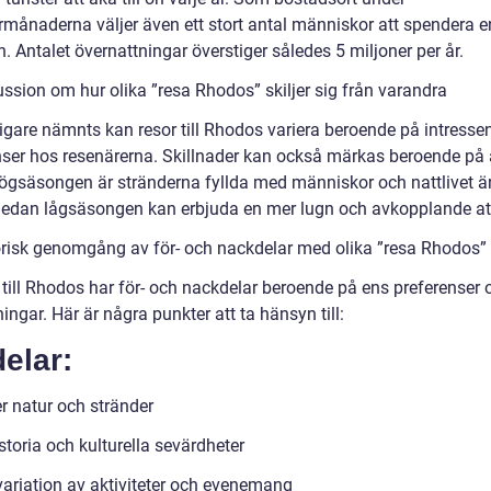
ånaderna väljer även ett stort antal människor att spendera e
n. Antalet övernattningar överstiger således 5 miljoner per år.
ussion om hur olika ”resa Rhodos” skiljer sig från varandra
igare nämnts kan resor till Rhodos variera beroende på intresse
nser hos resenärerna. Skillnader kan också märkas beroende på å
ögsäsongen är stränderna fyllda med människor och nattlivet är 
edan lågsäsongen kan erbjuda en mer lugn och avkopplande a
orisk genomgång av för- och nackdelar med olika ”resa Rhodos”
 till Rhodos har för- och nackdelar beroende på ens preferenser 
ingar. Här är några punkter att ta hänsyn till:
elar:
r natur och stränder
storia och kulturella sevärdheter
variation av aktiviteter och evenemang