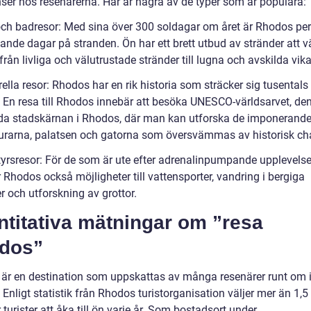
nser hos resenärerna. Här är några av de typer som är populära:
 och badresor: Med sina över 300 soldagar om året är Rhodos per
ande dagar på stranden. Ön har ett brett utbud av stränder att v
från livliga och välutrustade stränder till lugna och avskilda vika
rella resor: Rhodos har en rik historia som sträcker sig tusentals
a. En resa till Rhodos innebär att besöka UNESCO-världsarvet, de
da stadskärnan i Rhodos, där man kan utforska de imponerand
rarna, palatsen och gatorna som översvämmas av historisk ch
tyrsresor: För de som är ute efter adrenalinpumpande upplevelse
 Rhodos också möjligheter till vattensporter, vandring i bergiga
r och utforskning av grottor.
ntitativa mätningar om ”resa
dos”
är en destination som uppskattas av många resenärer runt om 
 Enligt statistik från Rhodos turistorganisation väljer mer än 1,5
 turister att åka till ön varje år. Som bostadsort under