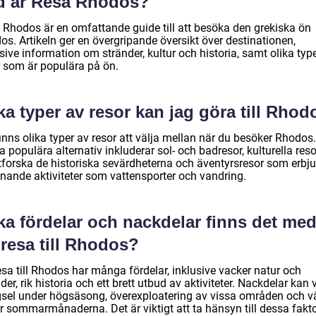
d är Resa Rhodos?
 Rhodos är en omfattande guide till att besöka den grekiska ön
s. Artikeln ger en övergripande översikt över destinationen,
sive information om stränder, kultur och historia, samt olika typ
r som är populära på ön.
ka typer av resor kan jag göra till Rho
inns olika typer av resor att välja mellan när du besöker Rhodos.
 populära alternativ inkluderar sol- och badresor, kulturella reso
utforska de historiska sevärdheterna och äventyrsresor som erbj
nande aktiviteter som vattensporter och vandring.
ka fördelar och nackdelar finns det me
 resa till Rhodos?
esa till Rhodos har många fördelar, inklusive vacker natur och
der, rik historia och ett brett utbud av aktiviteter. Nackdelar kan 
gsel under högsäsong, överexploatering av vissa områden och 
r sommarmånaderna. Det är viktigt att ta hänsyn till dessa fakto