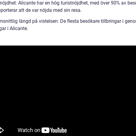
tnöjdhet: Alicante har en hög turistnöjdhet, med över 90% av be
porterar att de var nöjda med sin resa.
nittlig längd på vistelsen: De flesta besökare tillbringar i gen
ar i Alicante.