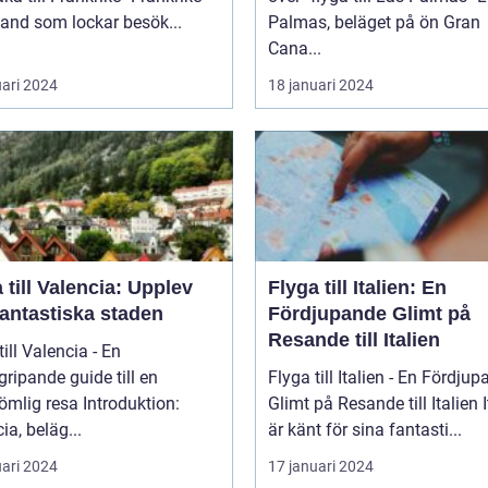
 land som lockar besök...
Palmas, beläget på ön Gran
Cana...
uari 2024
18 januari 2024
 till Valencia: Upplev
Flyga till Italien: En
fantastiska staden
Fördjupande Glimt på
Resande till Italien
till Valencia - En
ripande guide till en
Flyga till Italien - En Fördju
 resa Introduktion:
Glimt på Resande till Italien Italien
ia, beläg...
är känt för sina fantasti...
uari 2024
17 januari 2024