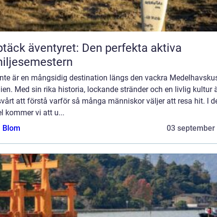
täck äventyret: Den perfekta aktiva
iljesemestern
ante är en mångsidig destination längs den vackra Medelhavskus
en. Med sin rika historia, lockande stränder och en livlig kultur 
svårt att förstå varför så många människor väljer att resa hit. I 
el kommer vi att u...
a Blom
03 september