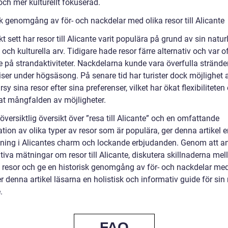
och mer kulturellt fokuserad.
k genomgång av för- och nackdelar med olika resor till Alicante
kt sett har resor till Alicante varit populära på grund av sin natur
och kulturella arv. Tidigare hade resor färre alternativ och var o
e på strandaktiviteter. Nackdelarna kunde vara överfulla strände
ser under högsäsong. På senare tid har turister dock möjlighet a
sy sina resor efter sina preferenser, vilket har ökat flexibiliteten
rat mångfalden av möjligheter.
versiktlig översikt över ”resa till Alicante” och en omfattande
tion av olika typer av resor som är populära, ger denna artikel 
ning i Alicantes charm och lockande erbjudanden. Genom att a
tiva mätningar om resor till Alicante, diskutera skillnaderna mel
v resor och ge en historisk genomgång av för- och nackdelar me
er denna artikel läsarna en holistisk och informativ guide för sin r
.
FAQ