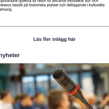
puläraste typerna av resor till Alicante inkluderar sol- och
dresor, besök på historiska platser och deltagande i kulturella
emang.
Läs fler inlägg här
 nyheter