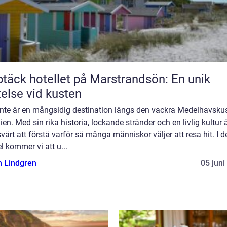
täck hotellet på Marstrandsön: En unik
telse vid kusten
ante är en mångsidig destination längs den vackra Medelhavskus
en. Med sin rika historia, lockande stränder och en livlig kultur 
svårt att förstå varför så många människor väljer att resa hit. I 
el kommer vi att u...
n Lindgren
05 juni