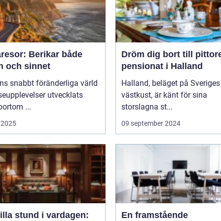
resor: Berikar både
Dröm dig bort till pitto
n och sinnet
pensionat i Halland
ns snabbt föränderliga värld
Halland, beläget på Sveriges
seupplevelser utvecklats
västkust, är känt för sina
bortom ...
storslagna st...
 2025
09 september 2024
illa stund i vardagen:
En framstående