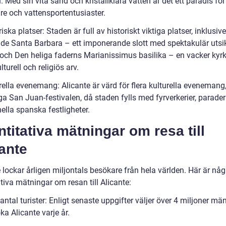
 Med sin vita sand och kristallklara vatten är det ett paradis för
re och vattensportentusiaster.
riska platser: Staden är full av historiskt viktiga platser, inklusive
o de Santa Barbara – ett imponerande slott med spektakulär utsi
 och Den heliga faderns Marianissimus basilika – en vacker ky
ulturell och religiös arv.
urella evenemang: Alicante är värd för flera kulturella eveneman
ga San Juan-festivalen, då staden fylls med fyrverkerier, parade
nella spanska festligheter.
titativa mätningar om resa till
ante
 lockar årligen miljontals besökare från hela världen. Här är någ
tiva mätningar om resan till Alicante:
 antal turister: Enligt senaste uppgifter väljer över 4 miljoner mä
ka Alicante varje år.