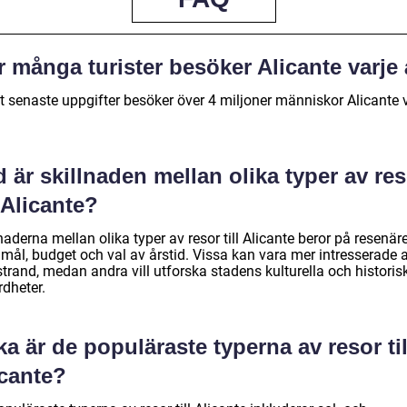
 många turister besöker Alicante varje 
gt senaste uppgifter besöker över 4 miljoner människor Alicante 
 är skillnaden mellan olika typer av re
l Alicante?
naderna mellan olika typer av resor till Alicante beror på resenär
mål, budget och val av årstid. Vissa kan vara mer intresserade a
trand, medan andra vill utforska stadens kulturella och historis
rdheter.
ka är de populäraste typerna av resor til
icante?