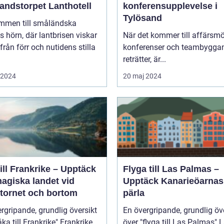
andstorpet Lanthotell
konferensupplevelse i
Tylösand
mmen till småländska
s hörn, där lantbrisen viskar
När det kommer till affärsmö
från förr och nutidens stilla
konferenser och teambygga
reträtter, är...
i 2024
20 maj 2024
ill Frankrike – Upptäck
Flyga till Las Palmas –
agiska landet vid
Upptäck Kanarieöarnas
ltornet och bortom
pärla
rgripande, grundlig översikt
En övergripande, grundlig öv
 till Frankrike" Frankrike
över "flyga till Las Palmas" Las