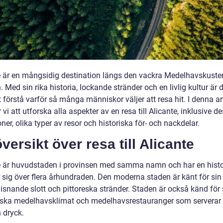
e är en mångsidig destination längs den vackra Medelhavskusten
 Med sin rika historia, lockande stränder och en livlig kultur är d
t förstå varför så många människor väljer att resa hit. I denna ar
i att utforska alla aspekter av en resa till Alicante, inklusive d
oner, olika typer av resor och historiska för- och nackdelar.
versikt över resa till Alicante
e är huvudstaden i provinsen med samma namn och har en hist
 sig över flera århundraden. Den moderna staden är känt för sin 
snande slott och pittoreska stränder. Staden är också känd för s
iska medelhavsklimat och medelhavsrestauranger som serverar 
 dryck.