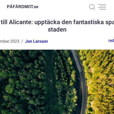
PÅFÄRDMOT.
se
till Alicante: upptäcka den fantastiska s
staden
red
ember 2023
Jon Larsson