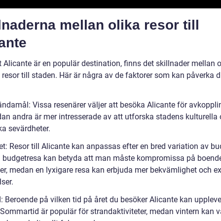
lnaderna mellan olika resor till
ante
t Alicante är en populär destination, finns det skillnader mellan o
 resor till staden. Här är några av de faktorer som kan påverka di
ändamål: Vissa resenärer väljer att besöka Alicante för avkoppl
dan andra är mer intresserade av att utforska stadens kulturella
ka sevärdheter.
t: Resor till Alicante kan anpassas efter en bred variation av bu
n budgetresa kan betyda att man måste kompromissa på boend
eter, medan en lyxigare resa kan erbjuda mer bekvämlighet och e
ser.
d: Beroende på vilken tid på året du besöker Alicante kan upplev
 Sommartid är populär för strandaktiviteter, medan vintern kan v