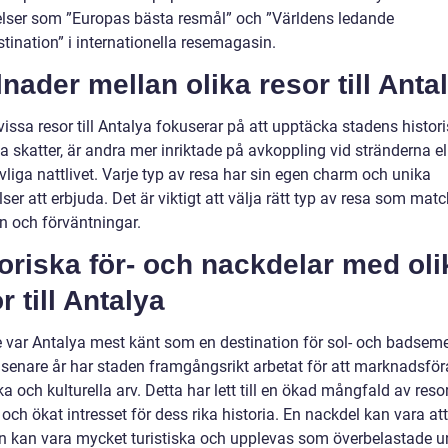
lser som ”Europas bästa resmål” och ”Världens ledande
stination” i internationella resemagasin.
lnader mellan olika resor till Anta
issa resor till Antalya fokuserar på att upptäcka stadens histor
la skatter, är andra mer inriktade på avkoppling vid stränderna el
ivliga nattlivet. Varje typ av resa har sin egen charm och unika
ser att erbjuda. Det är viktigt att välja rätt typ av resa som mat
en och förväntningar.
oriska för- och nackdelar med oli
r till Antalya
e var Antalya mest känt som en destination för sol- och badseme
senare år har staden framgångsrikt arbetat för att marknadsför
ka och kulturella arv. Detta har lett till en ökad mångfald av resor 
och ökat intresset för dess rika historia. En nackdel kan vara at
 kan vara mycket turistiska och upplevas som överbelastade u