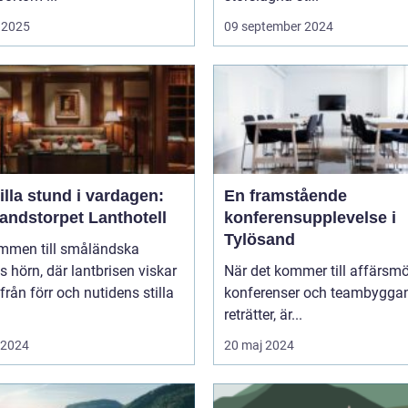
 2025
09 september 2024
illa stund i vardagen:
En framstående
andstorpet Lanthotell
konferensupplevelse i
Tylösand
mmen till småländska
s hörn, där lantbrisen viskar
När det kommer till affärsmö
från förr och nutidens stilla
konferenser och teambygga
reträtter, är...
i 2024
20 maj 2024