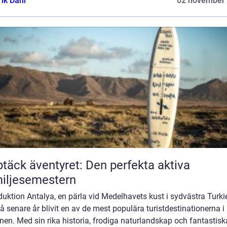
rik Dahl
02 november
täck äventyret: Den perfekta aktiva
iljesemestern
duktion Antalya, en pärla vid Medelhavets kust i sydvästra Turkie
å senare år blivit en av de mest populära turistdestinationerna i
nen. Med sin rika historia, frodiga naturlandskap och fantastisk