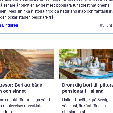
å senare år blivit en av de mest populära turistdestinationerna i
nen. Med sin rika historia, frodiga naturlandskap och fantastisk
der lockar staden besökare frå...
n Lindgren
05 juni
resor: Berikar både
Dröm dig bort till pitto
n och sinnet
pensionat i Halland
ns snabbt föränderliga värld
Halland, beläget på Sveriges
seupplevelser utvecklats
västkust, är känt för sina
bortom ...
storslagna st...