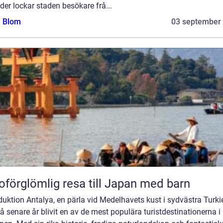
der lockar staden besökare frå...
a Blom
03 september
oförglömlig resa till Japan med barn
duktion Antalya, en pärla vid Medelhavets kust i sydvästra Turkie
å senare år blivit en av de mest populära turistdestinationerna i