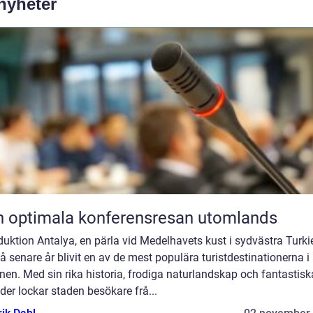
 nyheter
 optimala konferensresan utomlands
duktion Antalya, en pärla vid Medelhavets kust i sydvästra Turkie
å senare år blivit en av de mest populära turistdestinationerna i
nen. Med sin rika historia, frodiga naturlandskap och fantastisk
der lockar staden besökare frå...