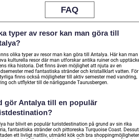
FAQ
ka typer av resor kan man göra till
talya?
inns olika typer av resor man kan göra till Antalya. Här kan man
eva kulturella resor där man utforskar antika ruiner och upptäck
ns rika historia. Det finns även möjlighet att njuta av en
dsemester med fantastiska stränder och kristallklart vatten. För
yrliga finns också möjligheter till aktiv semester med vandring,
ring och utflykter till de närliggande Taurusbergen.
 gör Antalya till en populär
istdestination?
ya har blivit en populär turistdestination på grund av sin rika
oria, fantastiska stränder och pittoreska Turquoise Coast. Dess
taden ett livligt nattliv, utmärkt kök och bra shoppingmöjligheter