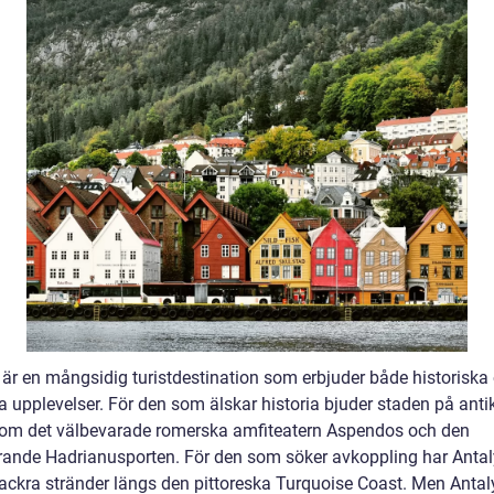
 är en mångsidig turistdestination som erbjuder både historiska
 upplevelser. För den som älskar historia bjuder staden på anti
 som det välbevarade romerska amfiteatern Aspendos och den
ande Hadrianusporten. För den som söker avkoppling har Anta
ackra stränder längs den pittoreska Turquoise Coast. Men Antal