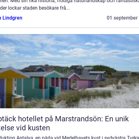
nen. Med sin rika historia, frodiga naturlandskap och fantastisk
der lockar staden besökare frå...
n Lindgren
01 september
täck hotellet på Marstrandsön: En unik
telse vid kusten
duktion Antalya, en pärla vid Medelhavets kust i sydvästra Turkie