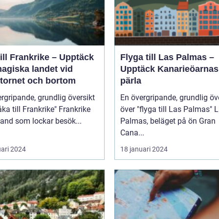
ill Frankrike – Upptäck
Flyga till Las Palmas –
agiska landet vid
Upptäck Kanarieöarnas
ltornet och bortom
pärla
rgripande, grundlig översikt
En övergripande, grundlig öv
 till Frankrike" Frankrike
över "flyga till Las Palmas" Las
 land som lockar besök...
Palmas, beläget på ön Gran
Cana...
uari 2024
18 januari 2024