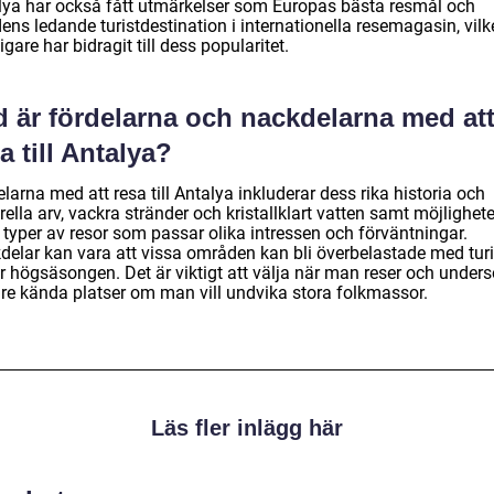
lya har också fått utmärkelser som Europas bästa resmål och
ens ledande turistdestination i internationella resemagasin, vilk
ligare har bidragit till dess popularitet.
d är fördelarna och nackdelarna med at
a till Antalya?
larna med att resa till Antalya inkluderar dess rika historia och
rella arv, vackra stränder och kristallklart vatten samt möjligheten
 typer av resor som passar olika intressen och förväntningar.
delar kan vara att vissa områden kan bli överbelastade med turi
r högsäsongen. Det är viktigt att välja när man reser och under
re kända platser om man vill undvika stora folkmassor.
Läs fler inlägg här