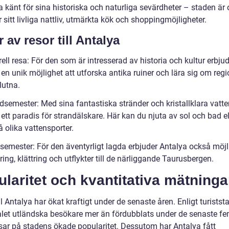
a känt för sina historiska och naturliga sevärdheter – staden är
 sitt livliga nattliv, utmärkta kök och shoppingmöjligheter.
 av resor till Antalya
rell resa: För den som är intresserad av historia och kultur erbju
en unik möjlighet att utforska antika ruiner och lära sig om reg
flutna.
dsemester: Med sina fantastiska stränder och kristallklara vatte
ett paradis för strandälskare. Här kan du njuta av sol och bad el
 olika vattensporter.
 semester: För den äventyrligt lagda erbjuder Antalya också möjl
dring, klättring och utflykter till de närliggande Taurusbergen.
laritet och kvantitativa mätninga
ll Antalya har ökat kraftigt under de senaste åren. Enligt turiststa
alet utländska besökare mer än fördubblats under de senaste fe
visar på stadens ökade popularitet. Dessutom har Antalya fått