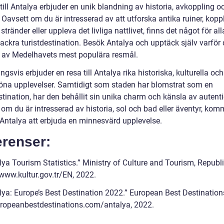
till Antalya erbjuder en unik blandning av historia, avkoppling o
 Oavsett om du är intresserad av att utforska antika ruiner, kopp
 stränder eller uppleva det livliga nattlivet, finns det något för all
ackra turistdestination. Besök Antalya och upptäck själv varför 
en av Medelhavets mest populära resmål.
ngsvis erbjuder en resa till Antalya rika historiska, kulturella och
öna upplevelser. Samtidigt som staden har blomstrat som en
stination, har den behållit sin unika charm och känsla av autentic
om du är intresserad av historia, sol och bad eller äventyr, kom
l Antalya att erbjuda en minnesvärd upplevelse.
erenser:
lya Tourism Statistics.” Ministry of Culture and Tourism, Republi
 www.kultur.gov.tr/EN, 2022.
alya: Europe’s Best Destination 2022.” European Best Destination
opeanbestdestinations.com/antalya, 2022.