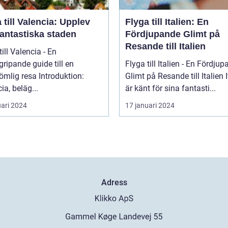
 till Valencia: Upplev
Flyga till Italien: En
fantastiska staden
Fördjupande Glimt på
Resande till Italien
till Valencia - En
ripande guide till en
Flyga till Italien - En Fördju
 resa Introduktion:
Glimt på Resande till Italien Italien
ia, beläg...
är känt för sina fantasti...
uari 2024
17 januari 2024
Adress