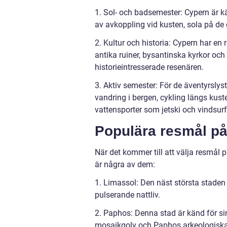
1. Sol- och badsemester: Cypern är kä
av avkoppling vid kusten, sola på de g
2. Kultur och historia: Cypern har en r
antika ruiner, bysantinska kyrkor och
historieintresserade resenären.
3. Aktiv semester: För de äventyrslyst
vandring i bergen, cykling längs kuste
vattensporter som jetski och vindsurf
Populära resmål p
När det kommer till att välja resmål p
är några av dem:
1. Limassol: Den näst största staden 
pulserande nattliv.
2. Paphos: Denna stad är känd för sin
mosaikgolv och Paphos arkeologiska