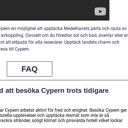
ypern en möjlighet att upptäcka Medelhavets pärla och njuta av
h avkoppling. Oavsett om du föredrar sol och bad, äventyr eller e
ot att erbjuda för alla resenärer. Upptäck landets charm och
sa till Cypern.
FAQ
d att besöka Cypern trots tidigare
 har Cypern arbetat aktivt för fred och enighet. Besöka Cypern ger
lturella upplevelser och upptäcka resmål som inte är så
ckra stränder, soligt klimat och prisvärda hotell vilket lockar