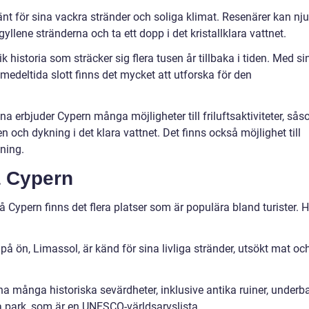
nt för sina vackra stränder och soliga klimat. Resenärer kan nju
yllene stränderna och ta ett dopp i det kristallklara vattnet.
ik historia som sträcker sig flera tusen år tillbaka i tiden. Med si
 medeltida slott finns det mycket att utforska för den
na erbjuder Cypern många möjligheter till friluftsaktiviteter, så
n och dykning i det klara vattnet. Det finns också möjlighet till
ning.
å Cypern
å Cypern finns det flera platser som är populära bland turister. 
på ön, Limassol, är känd för sina livliga stränder, utsökt mat oc
a många historiska sevärdheter, inklusive antika ruiner, underb
 park, som är en UNESCO-världsarvslista.