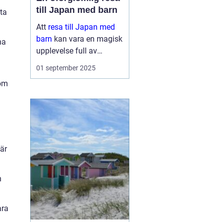
till Japan med barn
ta
Att
resa till Japan med
barn
kan vara en magisk
na
upplevelse full av
äventyr och upptäckter.
01 september 2025
Landet bjuder på en unik
som
blandning av traditionell
kultur och modern...
Här
h
ara