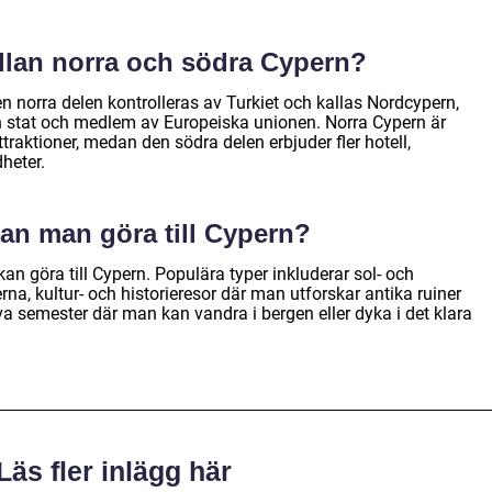
llan norra och södra Cypern?
en norra delen kontrolleras av Turkiet och kallas Nordcypern,
 stat och medlem av Europeiska unionen. Norra Cypern är
traktioner, medan den södra delen erbjuder fler hotell,
heter.
kan man göra till Cypern?
kan göra till Cypern. Populära typer inkluderar sol- och
a, kultur- och historieresor där man utforskar antika ruiner
a semester där man kan vandra i bergen eller dyka i det klara
Läs fler inlägg här