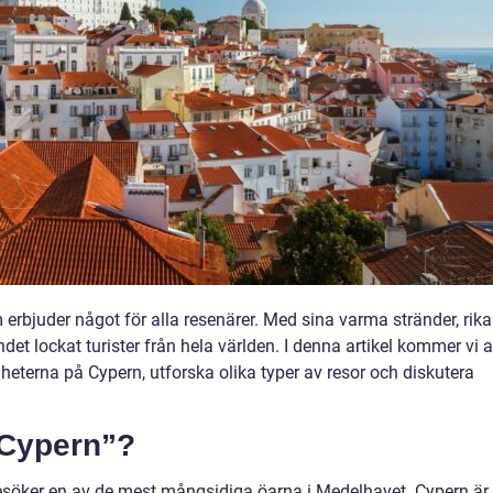
erbjuder något för alla resenärer. Med sina varma stränder, rika
ndet lockat turister från hela världen. I denna artikel kommer vi a
gheterna på Cypern, utforska olika typer av resor och diskutera
l Cypern”?
besöker en av de mest mångsidiga öarna i Medelhavet. Cypern är