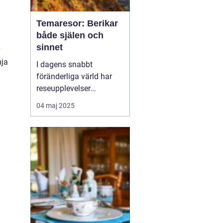
Temaresor: Berikar
både själen och
sinnet
mja
I dagens snabbt
föränderliga värld har
reseupplevelser
utvecklats långt bortom
04 maj 2025
traditionella sightseeing-
turer. En trend som växer
i popularitet är
temaresor, där resenärer
dyker djupare in i
specifika intress...