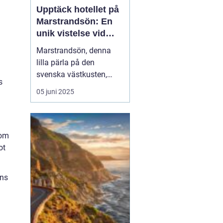
Upptäck hotellet på
Marstrandsön: En
unik vistelse vid
kusten
Marstrandsön, denna
lilla pärla på den
svenska västkusten,
s
lockar besökare från när
05 juni 2025
och fjärran med sin rika
historia och natursköna
omgivningar. När man
planerar ett besök hit,
som
spelar valet av...
ot
nns