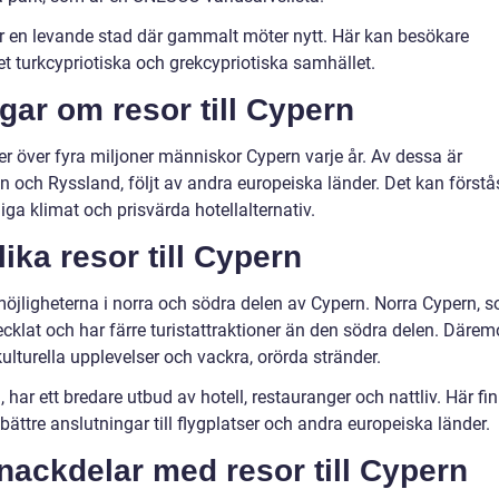
r en levande stad där gammalt möter nytt. Här kan besökare
t turkcypriotiska och grekcypriotiska samhället.
gar om resor till Cypern
ker över fyra miljoner människor Cypern varje år. Av dessa är
en och Ryssland, följt av andra europeiska länder. Det kan förstå
ga klimat och prisvärda hotellalternativ.
ika resor till Cypern
smöjligheterna i norra och södra delen av Cypern. Norra Cypern, 
ecklat och har färre turistattraktioner än den södra delen. Därem
lturella upplevelser och vackra, orörda stränder.
har ett bredare utbud av hotell, restauranger och nattliv. Här fi
bättre anslutningar till flygplatser och andra europeiska länder.
 nackdelar med resor till Cypern