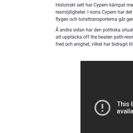
Historiskt sett har Cypern kämpat me
resmöjligheter. I norra Cypern har de
flygen och turisttransporterna går g
Å andra sidan har den politiska situa
att upptäcka off the beaten path-resmå
fred och enighet, vilket har bidragit ti