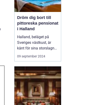
Dröm dig bort till
pittoreska pensionat
i Halland
n
Halland, beläget på
Sveriges västkust, är
känt för sina storslagna
stränder, djupa skogar
09 september 2024
och rika kulturarv. Det är
en destination som
erbjuder både
avkoppling och äventyr,
vilket gör det till...