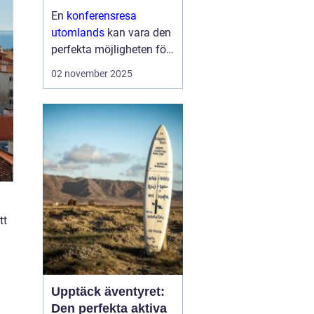
En
konferensresa
utomlands
kan vara den
perfekta möjligheten för
företag och
02 november 2025
organisationer att bygga
starkare team, skapa
nya affärsmöjligheter
och kombinera arbete
med nöje ...
tt
Upptäck äventyret:
Den perfekta aktiva