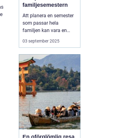
familjesemestern
as
de
Att planera en semester
som passar hela
familjen kan vara en
utmaning, men en
aktiv
03 september 2025
familjesemester
har
något för alla - från barn
till vuxna. En semester
fylld med aktiviteter...
En oförglömlig resa