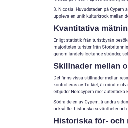
3. Nicosia: Huvudstaden på Cypern ä
uppleva en unik kulturkrock mellan de
Kvantitativa mätnin
Enligt statistik från turistbyrån besö
majoriteten turister från Storbritanni
genom landets lockande stränder, soli
Skillnader mellan ol
Det finns vissa skillnader mellan re
kontrolleras av Turkiet, är mindre utv
erbjuder Nordcypern mer autentiska ku
Södra delen av Cypern, å andra sidan, 
också fler historiska sevärdheter och 
Historiska för- och