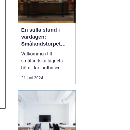
En stilla stund i
vardagen:
Smålandstorpet
Lanthotell
Välkommen till
småländska lugnets
hörn, där lantbrisen
viskar sagor från förr
21 juni 2024
och nutidens stilla gång
tar plats.
Smålandstorpet
Lanthotell erbjuder inte
bara en säng att sova i,
utan också en oas
bortom stadens brus, där