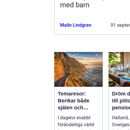
med barn
Malin Lindgren
01 septe
Temaresor:
Dröm d
Berikar både
till pit
själen och
pension
sinnet
Hallan
I dagens snabbt
Halland,
föränderliga värld
Sveriges