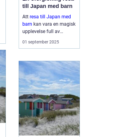
till Japan med barn
Att
resa till Japan med
barn
kan vara en magisk
upplevelse full av
äventyr och upptäckter.
01 september 2025
Landet bjuder på en unik
blandning av traditionell
kultur och modern...