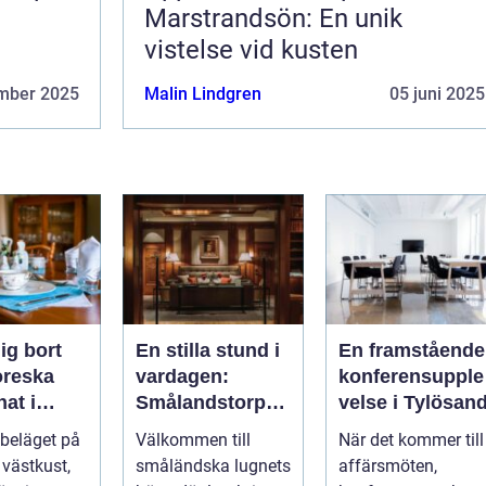
Marstrandsön: En unik
vistelse vid kusten
mber 2025
Malin Lindgren
05 juni 2025
ig bort
En stilla stund i
En framstående
toreska
vardagen:
konferensupple
at i
Smålandstorpet
velse i Tylösan
d
Lanthotell
 beläget på
Välkommen till
När det kommer till
 västkust,
småländska lugnets
affärsmöten,