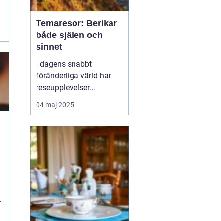
Temaresor: Berikar
både själen och
sinnet
I dagens snabbt
föränderliga värld har
reseupplevelser
utvecklats långt bortom
04 maj 2025
traditionella sightseeing-
turer. En trend som växer
e
i popularitet är
temaresor, där resenärer
dyker djupare in i
n
specifika intress...