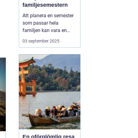
familjesemestern
Att planera en semester
som passar hela
familjen kan vara en
utmaning, men en
aktiv
03 september 2025
familjesemester
har
något för alla - från barn
till vuxna. En semester
fylld med aktiviteter...
En oförglömlig resa