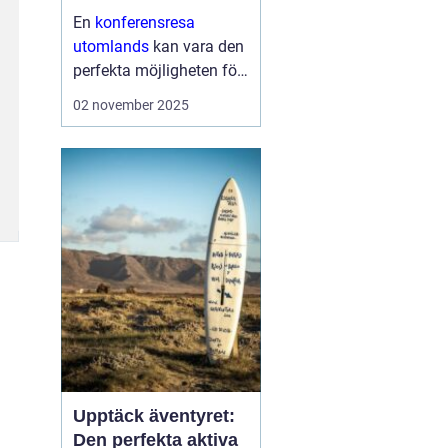
En
konferensresa
utomlands
kan vara den
perfekta möjligheten för
företag och
02 november 2025
organisationer att bygga
starkare team, skapa
nya affärsmöjligheter
och kombinera arbete
med nöje ...
Upptäck äventyret:
Den perfekta aktiva