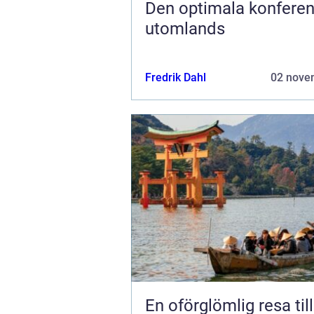
Den optimala konfere
utomlands
Fredrik Dahl
02 nove
En oförglömlig resa til