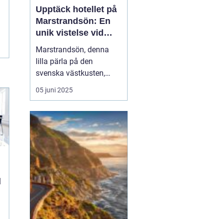
Upptäck hotellet på
Marstrandsön: En
unik vistelse vid
kusten
Marstrandsön, denna
lilla pärla på den
svenska västkusten,
lockar besökare från när
05 juni 2025
och fjärran med sin rika
historia och natursköna
omgivningar. När man
planerar ett besök hit,
spelar valet av...
d