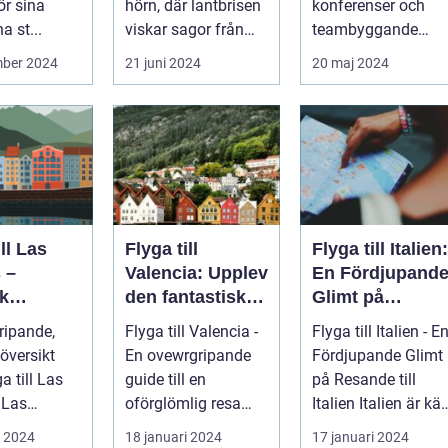
ör sina
hörn, där lantbrisen
konferenser och
a st...
viskar sagor från
teambyggande
förr och nutidens
reträtter, är...
mber 2024
21 juni 2024
20 maj 2024
stilla gå...
ill Las
Flyga till
Flyga till Italien:
 –
Valencia: Upplev
En Fördjupand
k
den fantastiska
Glimt på
eöarnas
staden
Resande till
ripande,
Flyga till Valencia -
Flyga till Italien - E
Italien
översikt
En ovewrgripande
Fördjupande Glimt
ga till Las
guide till en
på Resande till
s
oförglömlig resa
Italien Italien är känt
beläget på
Introduktion:
för sina fantasti...
i 2024
18 januari 2024
17 januari 2024