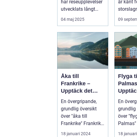
har reseupplevelser
är känt f
utvecklats långt
storslagn
bortom ...
04 maj 2025
09 septe
Åka till
Flyga t
Frankrike –
Palmas
Upptäck det
Upptäc
magiska landet
Kanari
En övergripande,
En överg
vid Eiffeltornet
pärla
grundlig översikt
grundlig 
och bortom
över "åka till
över "fly
Frankrike" Frankrike
Palmas" La
är ett land som
Palmas, 
18 januari 2024
18 januar