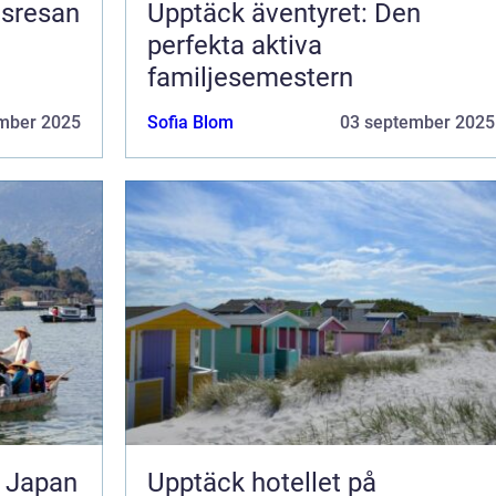
nsresan
Upptäck äventyret: Den
perfekta aktiva
familjesemestern
mber 2025
Sofia Blom
03 september 2025
l Japan
Upptäck hotellet på