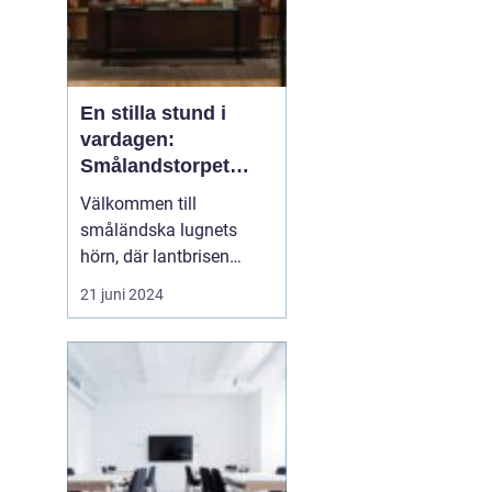
En stilla stund i
vardagen:
Smålandstorpet
Lanthotell
Välkommen till
småländska lugnets
hörn, där lantbrisen
viskar sagor från förr
21 juni 2024
och nutidens stilla gång
tar plats.
Smålandstorpet
Lanthotell erbjuder inte
bara en säng att sova i,
utan också en oas
bortom stadens brus, där