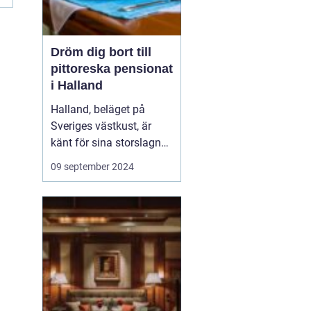
Dröm dig bort till
pittoreska pensionat
i Halland
Halland, beläget på
Sveriges västkust, är
känt för sina storslagna
stränder, djupa skogar
09 september 2024
och rika kulturarv. Det är
en destination som
erbjuder både
avkoppling och äventyr,
vilket gör det till...