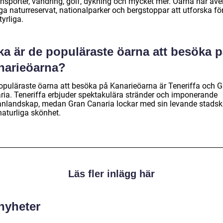
ensporter, vandring, golf, dykning och mycket mer. Öarna har äve
a naturreservat, nationalparker och bergstoppar att utforska fö
yrliga.
ka är de populäraste öarna att besöka 
narieöarna?
opuläraste öarna att besöka på Kanarieöarna är Teneriffa och 
ria. Teneriffa erbjuder spektakulära stränder och imponerande
anlandskap, medan Gran Canaria lockar med sin levande stadsk
naturliga skönhet.
Läs fler inlägg här
 nyheter