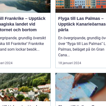
ill Frankrike – Upptäck
Flyga till Las Palmas –
agiska landet vid
Upptäck Kanarieöarnas
ltornet och bortom
pärla
rgripande, grundlig översikt
En övergripande, grundlig öv
 till Frankrike" Frankrike
över "flyga till Las Palmas" Las
 land som lockar besök...
Palmas, beläget på ön Gran
Cana...
uari 2024
18 januari 2024