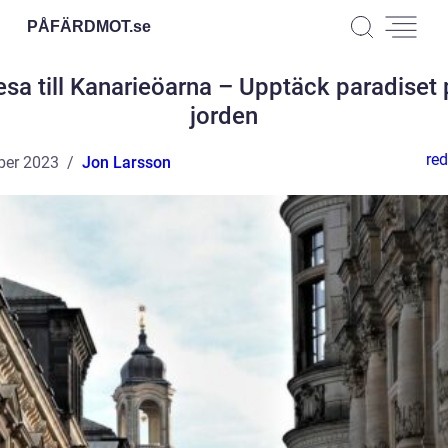
PÅFÄRDMOT.
se
esa till Kanarieöarna – Upptäck paradiset 
jorden
red
ber 2023
Jon Larsson