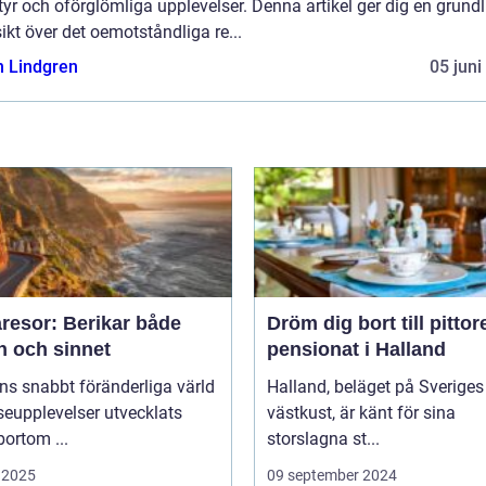
yr och oförglömliga upplevelser. Denna artikel ger dig en grundl
ikt över det oemotståndliga re...
n Lindgren
05 juni
resor: Berikar både
Dröm dig bort till pitto
n och sinnet
pensionat i Halland
ns snabbt föränderliga värld
Halland, beläget på Sveriges
seupplevelser utvecklats
västkust, är känt för sina
bortom ...
storslagna st...
 2025
09 september 2024