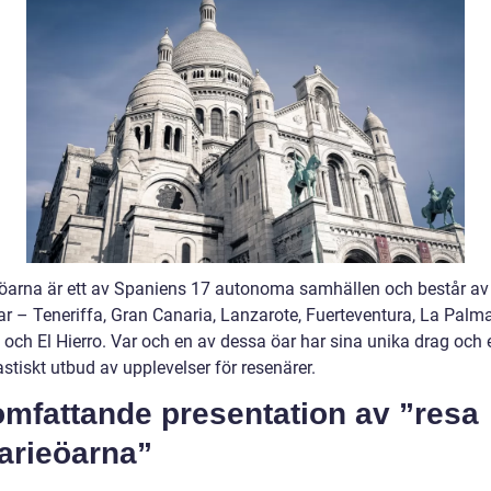
öarna är ett av Spaniens 17 autonoma samhällen och består av
r – Teneriffa, Gran Canaria, Lanzarote, Fuerteventura, La Palma
och El Hierro. Var och en av dessa öar har sina unika drag och 
astiskt utbud av upplevelser för resenärer.
omfattande presentation av ”resa
arieöarna”