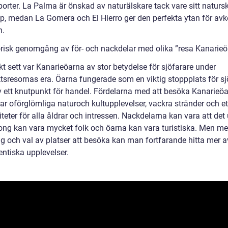
porter. La Palma är önskad av naturälskare tack vare sitt natur
p, medan La Gomera och El Hierro ger den perfekta ytan för avk
n.
orisk genomgång av för- och nackdelar med olika ”resa Kanarieö
kt sett var Kanarieöarna av stor betydelse för sjöfarare under
tsresornas era. Öarna fungerade som en viktig stoppplats för sj
v ett knutpunkt för handel. Fördelarna med att besöka Kanarieö
rar oförglömliga naturoch kultupplevelser, vackra stränder och e
iteter för alla åldrar och intressen. Nackdelarna kan vara att det
ng kan vara mycket folk och öarna kan vara turistiska. Men me
ng och val av platser att besöka kan man fortfarande hitta mer a
entiska upplevelser.