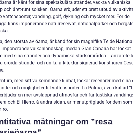
öarna är känt för sina spektakulära stränder, vackra vulkaniska
 och året-runt solsken. Öarna erbjuder ett brett utbud av aktivite
e vattensporter, vandring, golf, dykning och mycket mer. För de
liga finns imponerande naturreservat, nationalparker och bergst
rska.
a, den största av öarna, är känd för sin magnifika Teide Nationa
t imponerande vulkanlandskap, medan Gran Canaria har lockat
e med sina stränder och dynamiska stadsområden. Lanzarote l
a orörda stränder och unika arkitektur signerad konstnären Cés
e.
entura, med sitt välkomnande klimat, lockar resenärer med sina 
nder och möjligheter till vattensporter. La Palma, även kallad ”L
 erbjuder en mer avslappnad atmosfär och fantastiska vandrings
ra och El Hierro, å andra sidan, är mer utpräglade för dem som
 ro.
ntitativa mätningar om ”resa
arieöarna”