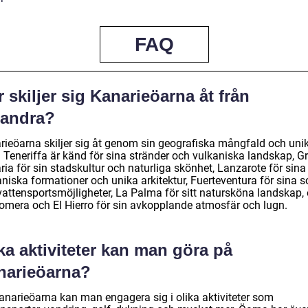
FAQ
 skiljer sig Kanarieöarna åt från
randra?
rieöarna skiljer sig åt genom sin geografiska mångfald och uni
. Teneriffa är känd för sina stränder och vulkaniska landskap, G
ia för sin stadskultur och naturliga skönhet, Lanzarote för sina
niska formationer och unika arkitektur, Fuerteventura för sina so
vattensportsmöjligheter, La Palma för sitt natursköna landskap,
omera och El Hierro för sin avkopplande atmosfär och lugn.
ka aktiviteter kan man göra på
narieöarna?
anarieöarna kan man engagera sig i olika aktiviteter som