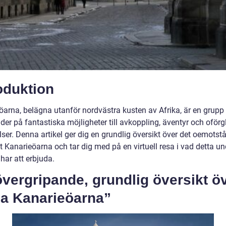
oduktion
öarna, belägna utanför nordvästra kusten av Afrika, är en grupp
der på fantastiska möjligheter till avkoppling, äventyr och oför
ser. Denna artikel ger dig en grundlig översikt över det oemotst
t Kanarieöarna och tar dig med på en virtuell resa i vad detta u
har att erbjuda.
vergripande, grundlig översikt ö
sa Kanarieöarna”