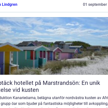
n Lindgren
01 september
täck hotellet på Marstrandsön: En unik
telse vid kusten
duktion Kanarieöarna, belägna utanför nordvästra kusten av Afri
 grupp öar som bjuder på fantastiska möjligheter till avkoppling