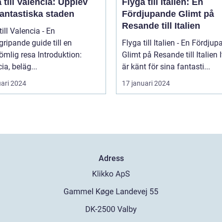
 till Valencia: Upplev
Flyga till Italien: En
fantastiska staden
Fördjupande Glimt på
Resande till Italien
till Valencia - En
ripande guide till en
Flyga till Italien - En Fördju
 resa Introduktion:
Glimt på Resande till Italien Italien
ia, beläg...
är känt för sina fantasti...
uari 2024
17 januari 2024
Adress