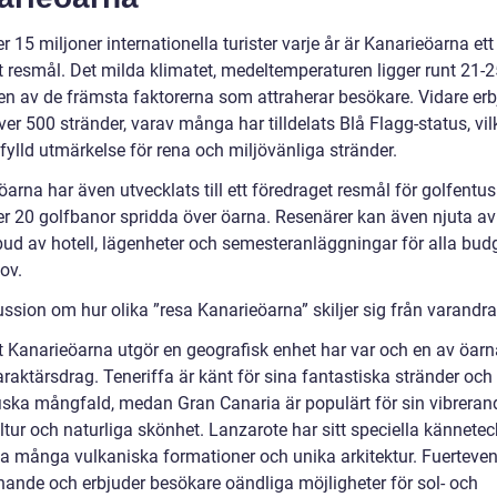
 15 miljoner internationella turister varje år är Kanarieöarna et
t resmål. Det milda klimatet, medeltemperaturen ligger runt 21-2
 en av de främsta faktorerna som attraherar besökare. Vidare erb
er 500 stränder, varav många har tilldelats Blå Flagg-status, vil
fylld utmärkelse för rena och miljövänliga stränder.
arna har även utvecklats till ett föredraget resmål för golfentus
r 20 golfbanor spridda över öarna. Resenärer kan även njuta av 
tbud av hotell, lägenheter och semesteranläggningar för alla bud
ov.
ssion om hur olika ”resa Kanarieöarna” skiljer sig från varandra
tt Kanarieöarna utgör en geografisk enhet har var och en av öarn
raktärsdrag. Teneriffa är känt för sina fantastiska stränder och
iska mångfald, medan Gran Canaria är populärt för sin vibreran
ltur och naturliga skönhet. Lanzarote har sitt speciella kännete
a många vulkaniska formationer och unika arkitektur. Fuerteven
ande och erbjuder besökare oändliga möjligheter för sol- och