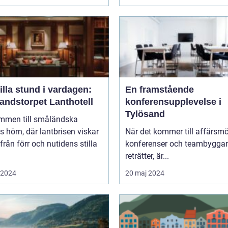
illa stund i vardagen:
En framstående
andstorpet Lanthotell
konferensupplevelse i
Tylösand
mmen till småländska
s hörn, där lantbrisen viskar
När det kommer till affärsmö
från förr och nutidens stilla
konferenser och teambygga
reträtter, är...
i 2024
20 maj 2024