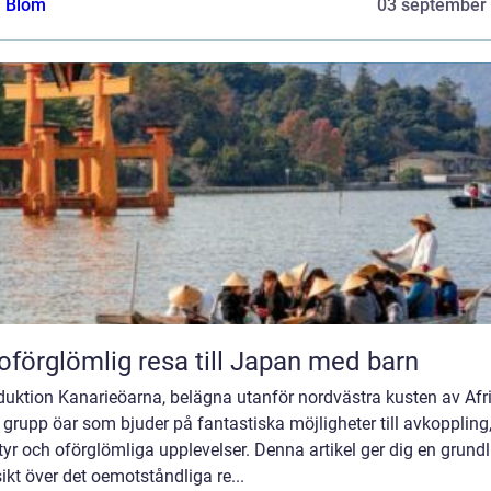
a Blom
03 september
oförglömlig resa till Japan med barn
duktion Kanarieöarna, belägna utanför nordvästra kusten av Afri
 grupp öar som bjuder på fantastiska möjligheter till avkoppling
yr och oförglömliga upplevelser. Denna artikel ger dig en grundl
ikt över det oemotståndliga re...