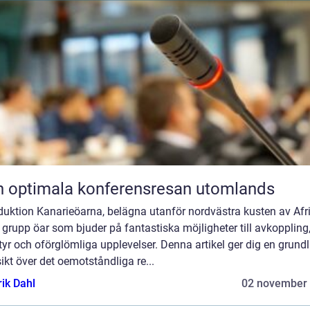
 optimala konferensresan utomlands
duktion Kanarieöarna, belägna utanför nordvästra kusten av Afri
 grupp öar som bjuder på fantastiska möjligheter till avkoppling
yr och oförglömliga upplevelser. Denna artikel ger dig en grundl
ikt över det oemotståndliga re...
rik Dahl
02 november