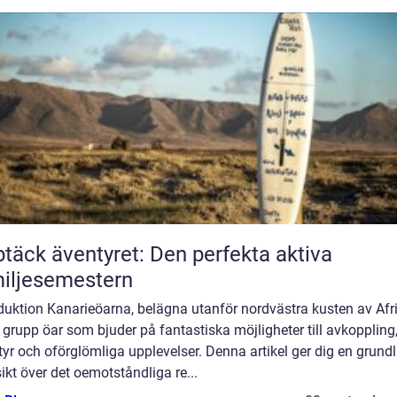
täck äventyret: Den perfekta aktiva
iljesemestern
duktion Kanarieöarna, belägna utanför nordvästra kusten av Afri
 grupp öar som bjuder på fantastiska möjligheter till avkoppling
yr och oförglömliga upplevelser. Denna artikel ger dig en grundl
ikt över det oemotståndliga re...