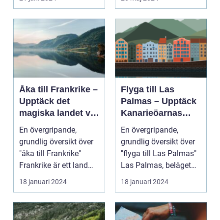
Åka till Frankrike –
Flyga till Las
Upptäck det
Palmas – Upptäck
magiska landet vid
Kanarieöarnas
Eiffeltornet och
pärla
En övergripande,
En övergripande,
bortom
grundlig översikt över
grundlig översikt över
"åka till Frankrike"
"flyga till Las Palmas"
Frankrike är ett land
Las Palmas, beläget
som lockar besök...
på ön Gran Cana...
18 januari 2024
18 januari 2024