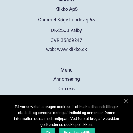
web:
www.klikko.dk
Menu
Annonsering
Om oss
Cookies
På vores website bruges cookies til at huske dine indstillinger,
Kontakta oss
statistik og personalisering af indhold og annoncer. Denne
Sitemap
information deles med tredjepart. Ved fortsat brug af websiden
godkender du cookiepolitikken.
Ok
Privatlivspolitik