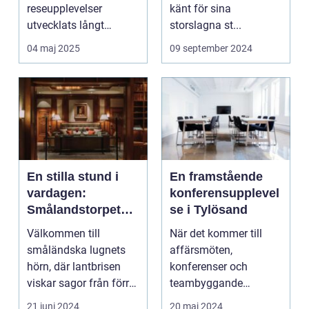
reseupplevelser
känt för sina
utvecklats långt
storslagna st...
bortom ...
04 maj 2025
09 september 2024
En stilla stund i
En framstående
vardagen:
konferensupplevel
Smålandstorpet
se i Tylösand
Lanthotell
Välkommen till
När det kommer till
småländska lugnets
affärsmöten,
hörn, där lantbrisen
konferenser och
viskar sagor från förr
teambyggande
och nutidens stilla gå...
reträtter, är...
21 juni 2024
20 maj 2024