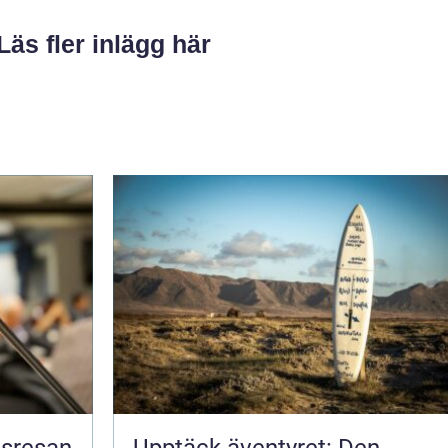
Läs fler inlägg här
nsresan
Upptäck äventyret: Den