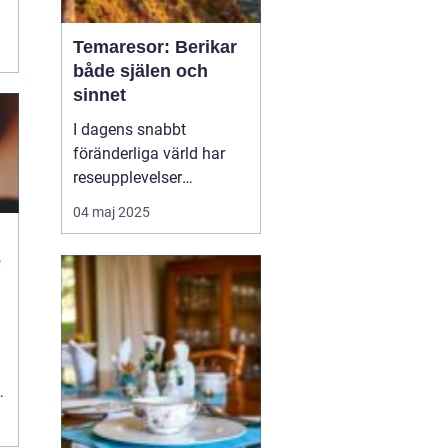
Temaresor: Berikar
både själen och
sinnet
I dagens snabbt
föränderliga värld har
reseupplevelser
utvecklats långt bortom
04 maj 2025
traditionella sightseeing-
turer. En trend som växer
e
i popularitet är
temaresor, där resenärer
n
dyker djupare in i
specifika intress...