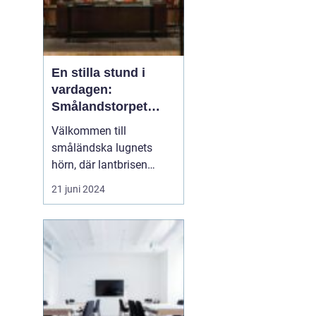
En stilla stund i
vardagen:
Smålandstorpet
Lanthotell
Välkommen till
småländska lugnets
hörn, där lantbrisen
viskar sagor från förr
21 juni 2024
och nutidens stilla gång
tar plats.
Smålandstorpet
Lanthotell erbjuder inte
bara en säng att sova i,
utan också en oas
bortom stadens brus, där