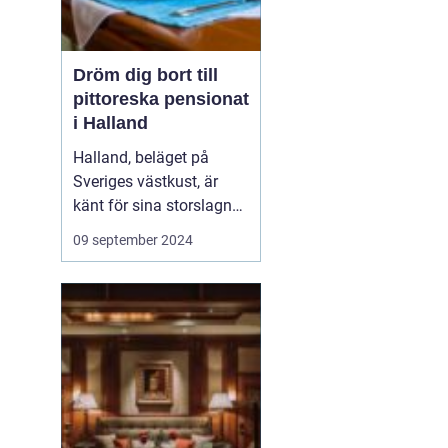
Dröm dig bort till
pittoreska pensionat
i Halland
Halland, beläget på
Sveriges västkust, är
känt för sina storslagna
stränder, djupa skogar
09 september 2024
och rika kulturarv. Det är
en destination som
erbjuder både
avkoppling och äventyr,
vilket gör det till...