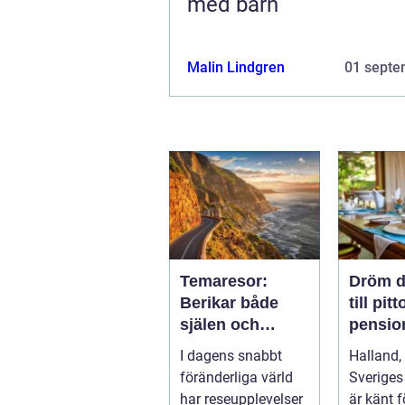
med barn
Malin Lindgren
01 septe
Temaresor:
Dröm d
Berikar både
till pit
själen och
pension
sinnet
Hallan
I dagens snabbt
Halland,
föränderliga värld
Sveriges
har reseupplevelser
är känt f