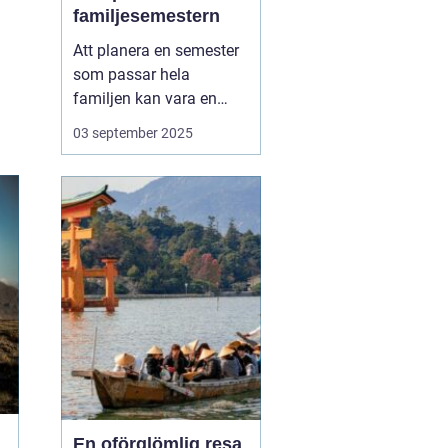
familjesemestern
Att planera en semester
som passar hela
familjen kan vara en
utmaning, men en
aktiv
03 september 2025
familjesemester
har
något för alla - från barn
till vuxna. En semester
fylld med aktiviteter...
En oförglömlig resa