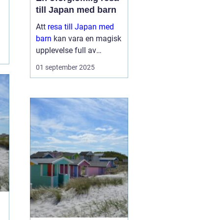
till Japan med barn
Att
resa till Japan med
barn
kan vara en magisk
upplevelse full av
äventyr och upptäckter.
01 september 2025
Landet bjuder på en unik
blandning av traditionell
kultur och modern...