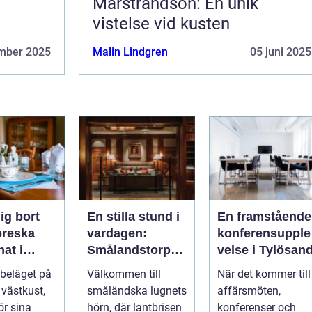
Marstrandsön: En unik
vistelse vid kusten
mber 2025
Malin Lindgren
05 juni 2025
ig bort
En stilla stund i
En framstående
toreska
vardagen:
konferensupple
at i
Smålandstorpet
velse i Tylösan
d
Lanthotell
 beläget på
Välkommen till
När det kommer till
 västkust,
småländska lugnets
affärsmöten,
ör sina
hörn, där lantbrisen
konferenser och