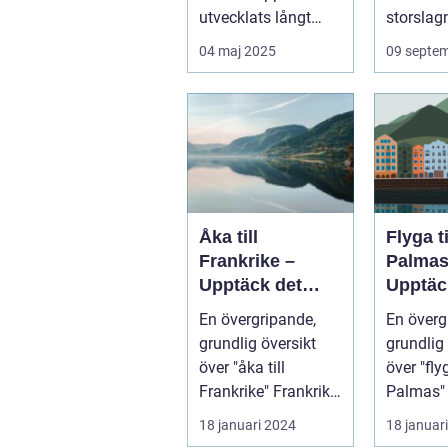
utvecklats långt
storslagn
bortom ...
04 maj 2025
09 septe
Åka till
Flyga t
Frankrike –
Palmas
Upptäck det
Upptäc
magiska landet
Kanari
En övergripande,
En överg
vid Eiffeltornet
pärla
grundlig översikt
grundlig 
och bortom
över "åka till
över "fly
Frankrike" Frankrike
Palmas" La
är ett land som
Palmas, 
18 januari 2024
18 januar
lockar besök...
ön Gran 