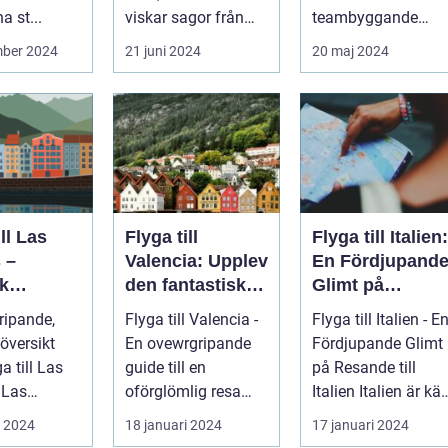
a st...
viskar sagor från
teambyggande
förr och nutidens
reträtter, är...
mber 2024
21 juni 2024
20 maj 2024
stilla gå...
ill Las
Flyga till
Flyga till Italien:
 –
Valencia: Upplev
En Fördjupand
k
den fantastiska
Glimt på
eöarnas
staden
Resande till
ripande,
Flyga till Valencia -
Flyga till Italien - E
Italien
översikt
En ovewrgripande
Fördjupande Glimt
ga till Las
guide till en
på Resande till
s
oförglömlig resa
Italien Italien är känt
beläget på
Introduktion:
för sina fantasti...
i 2024
18 januari 2024
17 januari 2024
Cana...
Valencia, beläg...