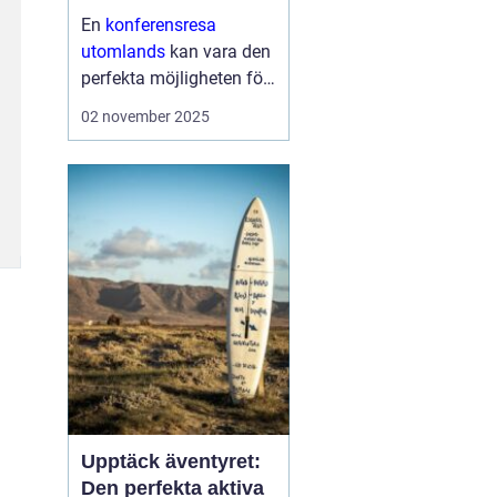
En
konferensresa
utomlands
kan vara den
perfekta möjligheten för
företag och
02 november 2025
organisationer att bygga
starkare team, skapa
nya affärsmöjligheter
och kombinera arbete
med nöje ...
Upptäck äventyret:
Den perfekta aktiva