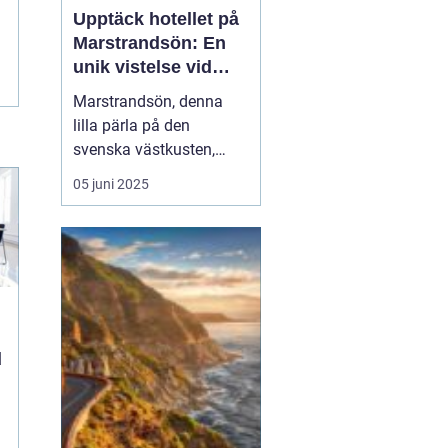
Upptäck hotellet på
Marstrandsön: En
unik vistelse vid
kusten
Marstrandsön, denna
lilla pärla på den
svenska västkusten,
lockar besökare från när
05 juni 2025
och fjärran med sin rika
historia och natursköna
omgivningar. När man
planerar ett besök hit,
spelar valet av...
d