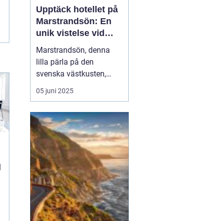
Upptäck hotellet på
Marstrandsön: En
unik vistelse vid
kusten
Marstrandsön, denna
lilla pärla på den
svenska västkusten,
lockar besökare från när
05 juni 2025
och fjärran med sin rika
historia och natursköna
omgivningar. När man
planerar ett besök hit,
spelar valet av...
d