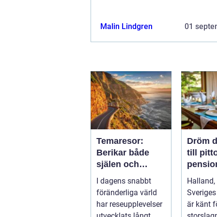
Malin Lindgren
01 septe
Temaresor:
Dröm d
Berikar både
till pit
själen och
pension
sinnet
Hallan
I dagens snabbt
Halland,
föränderliga värld
Sveriges
har reseupplevelser
är känt f
utvecklats långt
storslagn