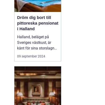
Dröm dig bort till
pittoreska pensionat
i Halland
Halland, beläget på
Sveriges västkust, är
känt för sina storslagna
stränder, djupa skogar
09 september 2024
och rika kulturarv. Det är
en destination som
erbjuder både
avkoppling och äventyr,
vilket gör det till...