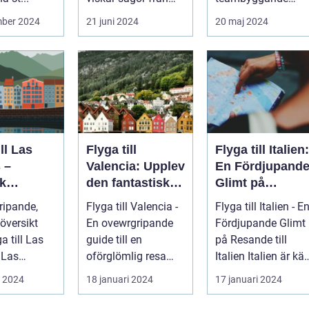
förr och nutidens
reträtter, är...
mber 2024
21 juni 2024
20 maj 2024
stilla gå...
ill Las
Flyga till
Flyga till Italien:
 –
Valencia: Upplev
En Fördjupand
k
den fantastiska
Glimt på
eöarnas
staden
Resande till
ripande,
Flyga till Valencia -
Flyga till Italien - E
Italien
översikt
En ovewrgripande
Fördjupande Glimt
ga till Las
guide till en
på Resande till
s
oförglömlig resa
Italien Italien är känt
beläget på
Introduktion:
för sina fantasti...
i 2024
18 januari 2024
17 januari 2024
Cana...
Valencia, beläg...