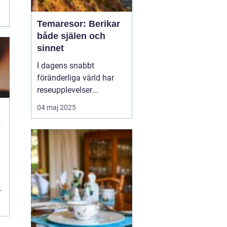
Temaresor: Berikar
både själen och
sinnet
I dagens snabbt
föränderliga värld har
reseupplevelser
utvecklats långt bortom
04 maj 2025
traditionella sightseeing-
e
turer. En trend som växer
i popularitet är
temaresor, där resenärer
n
dyker djupare in i
specifika intress...