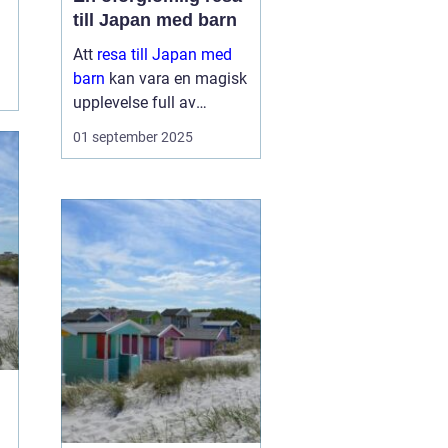
till Japan med barn
Att
resa till Japan med
barn
kan vara en magisk
upplevelse full av
äventyr och upptäckter.
01 september 2025
Landet bjuder på en unik
blandning av traditionell
kultur och modern...