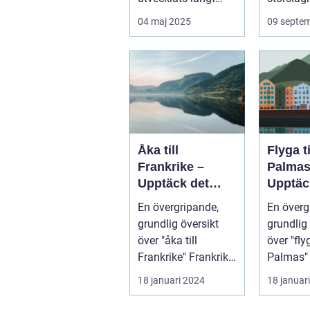
bortom ...
04 maj 2025
09 septe
Åka till
Flyga t
Frankrike –
Palmas
Upptäck det
Upptäc
magiska landet
Kanari
En övergripande,
En överg
vid Eiffeltornet
pärla
grundlig översikt
grundlig 
och bortom
över "åka till
över "fly
Frankrike" Frankrike
Palmas" La
är ett land som
Palmas, 
18 januari 2024
18 januar
lockar besök...
ön Gran 