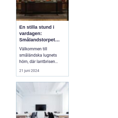
En stilla stund i
vardagen:
Smålandstorpet
Lanthotell
Välkommen till
småländska lugnets
hörn, där lantbrisen
viskar sagor från förr
21 juni 2024
och nutidens stilla gång
tar plats.
Smålandstorpet
Lanthotell erbjuder inte
bara en säng att sova i,
utan också en oas
bortom stadens brus, där