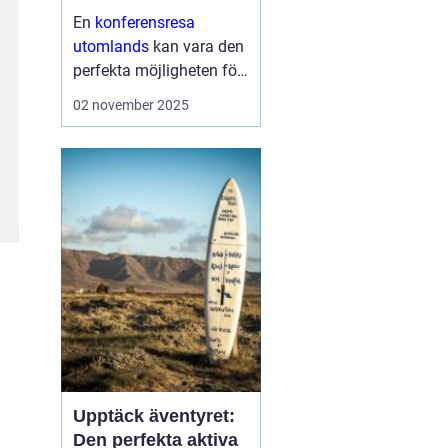
En
konferensresa
utomlands
kan vara den
perfekta möjligheten för
företag och
02 november 2025
organisationer att bygga
starkare team, skapa
nya affärsmöjligheter
och kombinera arbete
med nöje ...
Upptäck äventyret:
Den perfekta aktiva