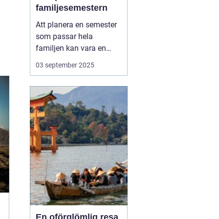
familjesemestern
Att planera en semester
som passar hela
familjen kan vara en
utmaning, men en
aktiv
03 september 2025
familjesemester
har
något för alla - från barn
till vuxna. En semester
fylld med aktiviteter...
En oförglömlig resa