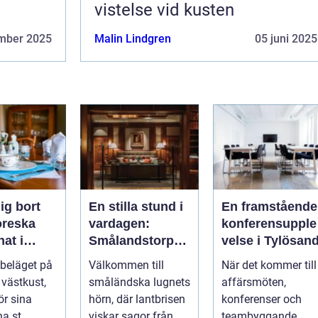
vistelse vid kusten
mber 2025
Malin Lindgren
05 juni 2025
ig bort
En stilla stund i
En framstående
toreska
vardagen:
konferensupple
at i
Smålandstorpet
velse i Tylösan
d
Lanthotell
 beläget på
Välkommen till
När det kommer till
 västkust,
småländska lugnets
affärsmöten,
ör sina
hörn, där lantbrisen
konferenser och
a st...
viskar sagor från
teambyggande