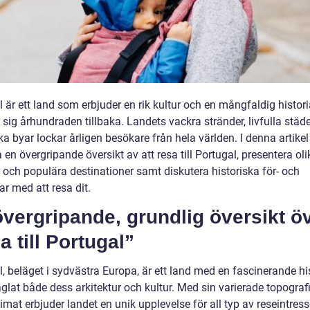
 är ett land som erbjuder en rik kultur och en mångfaldig histor
 sig århundraden tillbaka. Landets vackra stränder, livfulla städ
ka byar lockar årligen besökare från hela världen. I denna artikel
 en övergripande översikt av att resa till Portugal, presentera oli
 och populära destinationer samt diskutera historiska för- och
r med att resa dit.
vergripande, grundlig översikt ö
a till Portugal”
, beläget i sydvästra Europa, är ett land med en fascinerande hi
glat både dess arkitektur och kultur. Med sin varierade topograf
imat erbjuder landet en unik upplevelse för all typ av reseintres