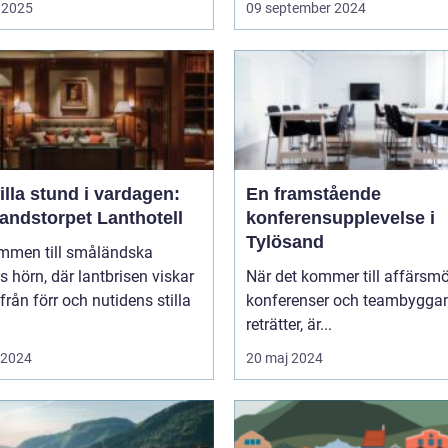
 2025
09 september 2024
illa stund i vardagen:
En framstående
andstorpet Lanthotell
konferensupplevelse i
Tylösand
mmen till småländska
s hörn, där lantbrisen viskar
När det kommer till affärsmö
från förr och nutidens stilla
konferenser och teambygga
reträtter, är...
i 2024
20 maj 2024