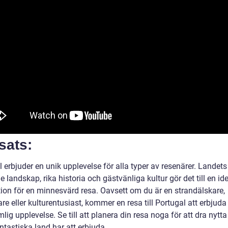
sats:
 erbjuder en unik upplevelse för alla typer av resenärer. Landets
e landskap, rika historia och gästvänliga kultur gör det till en id
tion för en minnesvärd resa. Oavsett om du är en strandälskare,
re eller kulturentusiast, kommer en resa till Portugal att erbjuda
lig upplevelse. Se till att planera din resa noga för att dra nytta 
ntastiska land har att erbjuda.