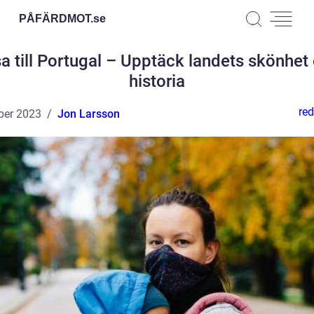
PÅFÄRDMOT.
se
a till Portugal – Upptäck landets skönhet
historia
red
ber 2023
Jon Larsson