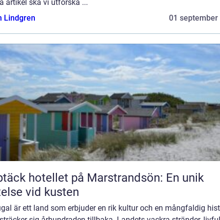
 artikel ska vi utforska ...
n Lindgren
01 september
täck hotellet på Marstrandsön: En unik
telse vid kusten
gal är ett land som erbjuder en rik kultur och en mångfaldig hist
träcker sig århundraden tillbaka. Landets vackra stränder, livfu