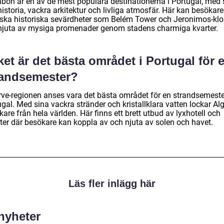
abon är en av de mest populära destinationerna i Portugal, med 
historia, vackra arkitektur och livliga atmosfär. Här kan besökare
rska historiska sevärdheter som Belém Tower och Jeronimos-klos
njuta av mysiga promenader genom stadens charmiga kvarter.
ket är det bästa området i Portugal för 
randsemester?
rve-regionen anses vara det bästa området för en strandsemeste
gal. Med sina vackra stränder och kristallklara vatten lockar Al
are från hela världen. Här finns ett brett utbud av lyxhotell och
rter där besökare kan koppla av och njuta av solen och havet.
Läs fler inlägg här
 nyheter