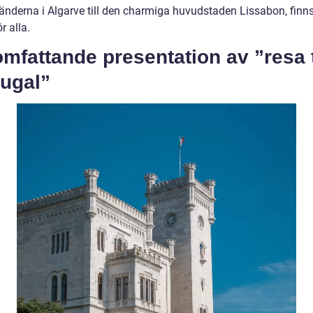
ränderna i Algarve till den charmiga huvudstaden Lissabon, finns
r alla.
mfattande presentation av ”resa t
tugal”