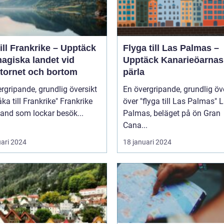
ill Frankrike – Upptäck
Flyga till Las Palmas –
agiska landet vid
Upptäck Kanarieöarnas
ltornet och bortom
pärla
rgripande, grundlig översikt
En övergripande, grundlig öv
 till Frankrike" Frankrike
över "flyga till Las Palmas" Las
 land som lockar besök...
Palmas, beläget på ön Gran
Cana...
uari 2024
18 januari 2024