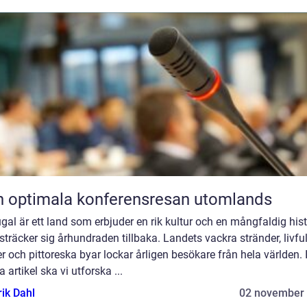
 optimala konferensresan utomlands
gal är ett land som erbjuder en rik kultur och en mångfaldig hist
träcker sig århundraden tillbaka. Landets vackra stränder, livfu
r och pittoreska byar lockar årligen besökare från hela världen. 
 artikel ska vi utforska ...
rik Dahl
02 november