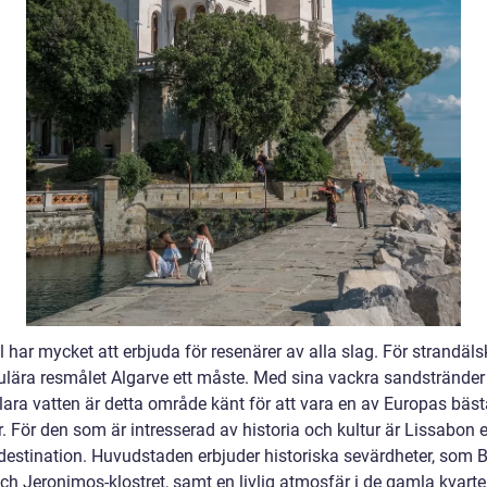
 har mycket att erbjuda för resenärer av alla slag. För strandäls
ulära resmålet Algarve ett måste. Med sina vackra sandstränder
klara vatten är detta område känt för att vara en av Europas bäs
. För den som är intresserad av historia och kultur är Lissabon 
 destination. Huvudstaden erbjuder historiska sevärdheter, som 
ch Jeronimos-klostret, samt en livlig atmosfär i de gamla kvarte