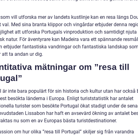
 som vill utforska mer av landets kustlinje kan en resa längs Do
t val. Med sina branta klippor och vingårdar erbjuder denna regi
jlighet att utforska Portugals vinproduktion och samtidigt njuta
isk natur. För äventyrare kan Madeira vara ett spännande resmål
n erbjuder fantastiska vandringar och fantastiska landskap so
att ta andan ur dig.
titativa mätningar om ”resa till
tugal”
 är inte bara populärt för sin historia och kultur utan har också bl
st besökta länderna i Europa. Enligt turiststatistik har antalet
ionella turister som besökte Portugal ökat stadigt under de sena
uvudstaden Lissabon har haft en avsevärd ökning av antalet be
raktas nu som en av Europas bästa turistdestinationer.
ssion om hur olika ”resa till Portugal” skiljer sig från varandra