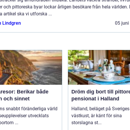
r och pittoreska byar lockar årligen besökare från hela världen. 
 artikel ska vi utforska ...
n Lindgren
05 juni
resor: Berikar både
Dröm dig bort till pitto
n och sinnet
pensionat i Halland
ns snabbt föränderliga värld
Halland, beläget på Sveriges
seupplevelser utvecklats
västkust, är känt för sina
bortom ...
storslagna st...