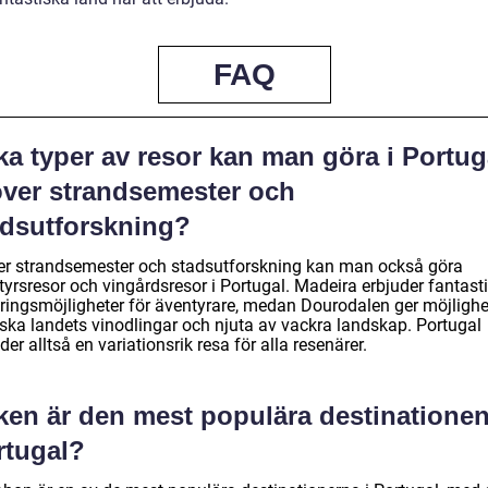
FAQ
ka typer av resor kan man göra i Portug
över strandsemester och
adsutforskning?
er strandsemester och stadsutforskning kan man också göra
tyrsresor och vingårdsresor i Portugal. Madeira erbjuder fantast
ringsmöjligheter för äventyrare, medan Dourodalen ger möjlighe
rska landets vinodlingar och njuta av vackra landskap. Portugal
der alltså en variationsrik resa för alla resenärer.
ken är den mest populära destinationen
rtugal?