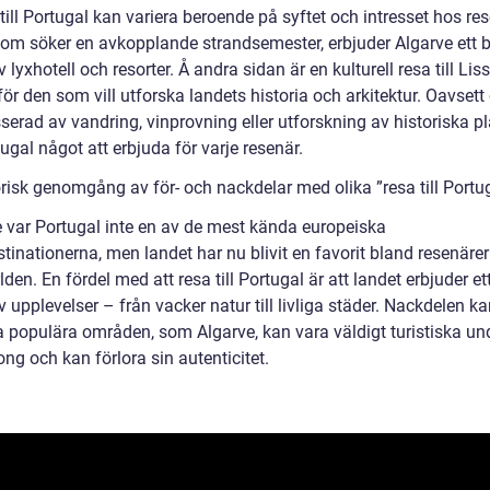
till Portugal kan variera beroende på syftet och intresset hos re
som söker en avkopplande strandsemester, erbjuder Algarve ett b
 lyxhotell och resorter. Å andra sidan är en kulturell resa till Li
för den som vill utforska landets historia och arkitektur. Oavset
sserad av vandring, vinprovning eller utforskning av historiska pl
ugal något att erbjuda för varje resenär.
orisk genomgång av för- och nackdelar med olika ”resa till Portu
e var Portugal inte en av de mest kända europeiska
stinationerna, men landet har nu blivit en favorit bland resenärer
lden. En fördel med att resa till Portugal är att landet erbjuder ett
 upplevelser – från vacker natur till livliga städer. Nackdelen k
sa populära områden, som Algarve, kan vara väldigt turistiska un
ng och kan förlora sin autenticitet.