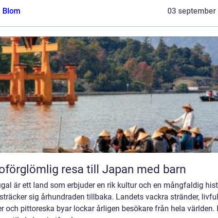
a Blom
03 september
oförglömlig resa till Japan med barn
gal är ett land som erbjuder en rik kultur och en mångfaldig hist
träcker sig århundraden tillbaka. Landets vackra stränder, livfu
r och pittoreska byar lockar årligen besökare från hela världen. 