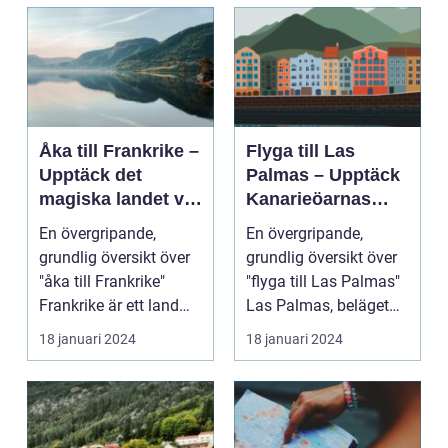
Åka till Frankrike –
Flyga till Las
Upptäck det
Palmas – Upptäck
magiska landet vid
Kanarieöarnas
Eiffeltornet och
pärla
En övergripande,
En övergripande,
bortom
grundlig översikt över
grundlig översikt över
"åka till Frankrike"
"flyga till Las Palmas"
Frankrike är ett land
Las Palmas, beläget
som lockar besök...
på ön Gran Cana...
18 januari 2024
18 januari 2024