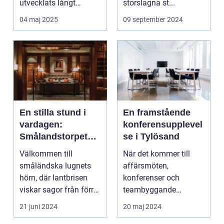
utvecklats långt
storslagna st...
bortom ...
04 maj 2025
09 september 2024
En stilla stund i
En framstående
vardagen:
konferensupplevel
Smålandstorpet
se i Tylösand
Lanthotell
Välkommen till
När det kommer till
småländska lugnets
affärsmöten,
hörn, där lantbrisen
konferenser och
viskar sagor från förr
teambyggande
och nutidens stilla gå...
reträtter, är...
21 juni 2024
20 maj 2024