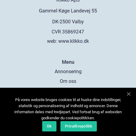
web:
www.klikko.dk
Menu
Annonsering
Om oss
Cookies
På vores website bruges cookies til at huske dine indstillinger,
Kontakta oss
statistik og personalisering af indhold og annoncer. Denne
Sitemap
information deles med tredjepart. Ved fortsat brug af websiden
godkender du cookiepolitikken.
Ok
Privatlivspolitik