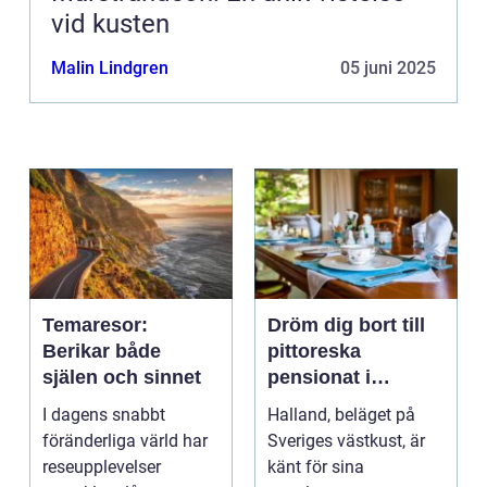
vid kusten
Malin Lindgren
05 juni 2025
Temaresor:
Dröm dig bort till
Berikar både
pittoreska
själen och sinnet
pensionat i
Halland
I dagens snabbt
Halland, beläget på
föränderliga värld har
Sveriges västkust, är
reseupplevelser
känt för sina