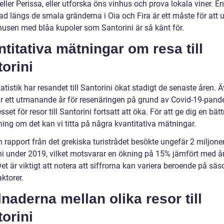
ller Perissa, eller utforska öns vinhus och prova lokala viner. En
d längs de smala gränderna i Oia och Fira är ett måste för att 
 husen med blåa kupoler som Santorini är så känt för.
titativa mätningar om resa till
orini
tatistik har resandet till Santorini ökat stadigt de senaste åren.
r ett utmanande år för resenäringen på grund av Covid-19-pand
esset för resor till Santorini fortsatt att öka. För att ge dig en bätt
ing om det kan vi titta på några kvantitativa mätningar.
n rapport från det grekiska turistrådet besökte ungefär 2 miljoner
ni under 2019, vilket motsvarar en ökning på 15% jämfört med å
et är viktigt att notera att siffrorna kan variera beroende på sä
ktorer.
lnaderna mellan olika resor till
orini