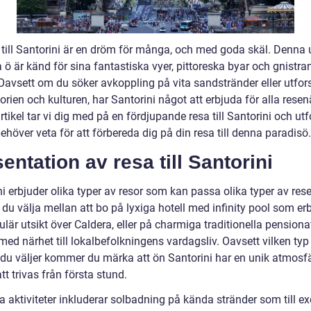
a till Santorini är en dröm för många, och med goda skäl. Denna 
 ö är känd för sina fantastiska vyer, pittoreska byar och gnistra
 Oavsett om du söker avkoppling på vita sandstränder eller utfo
torien och kulturen, har Santorini något att erbjuda för alla resenä
tikel tar vi dig med på en fördjupande resa till Santorini och ut
behöver veta för att förbereda dig på din resa till denna paradisö.
entation av resa till Santorini
i erbjuder olika typer av resor som kan passa olika typer av rese
du välja mellan att bo på lyxiga hotell med infinity pool som er
lär utsikt över Caldera, eller på charmiga traditionella pensionat
ed närhet till lokalbefolkningens vardagsliv. Oavsett vilken typ
du väljer kommer du märka att ön Santorini har en unik atmosf
att trivas från första stund.
a aktiviteter inkluderar solbadning på kända stränder som till e