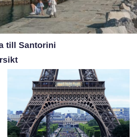
 till Santorini
rsikt