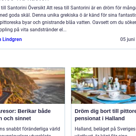
till Santorini Översikt Att resa till Santorini är en dröm för mång
med goda skäl. Denna unika grekiska ö är känd för sina fantast
 pittoreska byar och gnistrande blåa vatten. Oavsett om du söke
pling på vita sandstränder el...
n Lindgren
05 juni
resor: Berikar både
Dröm dig bort till pitto
n och sinnet
pensionat i Halland
ns snabbt föränderliga värld
Halland, beläget på Sveriges