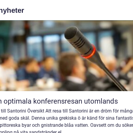
 nyheter
 optimala konferensresan utomlands
till Santorini Översikt Att resa till Santorini är en dröm för mång
med goda skäl. Denna unika grekiska ö är känd för sina fantast
 pittoreska byar och gnistrande blåa vatten. Oavsett om du söke
pling på vita sandstränder el...