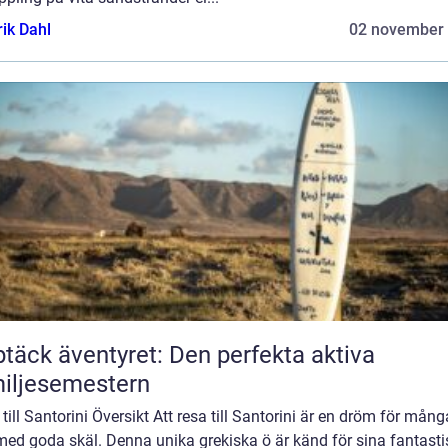
rik Dahl
02 november
täck äventyret: Den perfekta aktiva
iljesemestern
till Santorini Översikt Att resa till Santorini är en dröm för mång
med goda skäl. Denna unika grekiska ö är känd för sina fantast