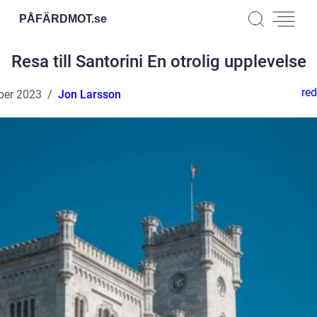
PÅFÄRDMOT.
se
Resa till Santorini En otrolig upplevelse
red
ber 2023
Jon Larsson