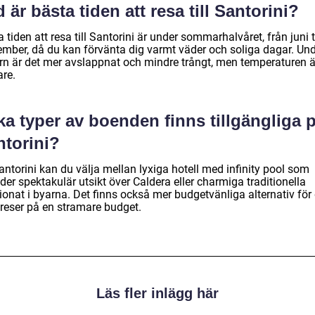
 är bästa tiden att resa till Santorini?
 tiden att resa till Santorini är under sommarhalvåret, från juni ti
ember, då du kan förvänta dig varmt väder och soliga dagar. Un
ern är det mer avslappnat och mindre trångt, men temperaturen ä
are.
ka typer av boenden finns tillgängliga 
ntorini?
ntorini kan du välja mellan lyxiga hotell med infinity pool som
der spektakulär utsikt över Caldera eller charmiga traditionella
ionat i byarna. Det finns också mer budgetvänliga alternativ för
reser på en stramare budget.
Läs fler inlägg här