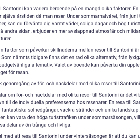
ll Santorini kan variera beroende på en mängd olika faktorer. En 
r själva årstiden då man reser. Under sommarhalvåret, från juni t
r, kan du förvänta dig varmt väder, soliga dagar och hög turistt
, å andra sidan, erbjuder en mer avslappnad atmosfär och milda
turer.
 faktor som påverkar skillnaderna mellan resor till Santorini är
Som nämnts tidigare finns det en rad olika alternativ, från lyxig
 budgetvänliga alternativ. Valet av boende kan påverka din upple
get för resan.
k genomgång av för- och nackdelar med olika resor till Santorini
alar om för- och nackdelar med olika resor till Santorini är det vik
n till de individuella preferenserna hos resenärer. En resa till Sa
r fantastiska solnedgångar, vackra stränder och unika landskap.
en kan vara den höga turisttrafiken under sommarsäsongen, vil
sa delar av ön trånga och livliga.
l med att resa till Santorini under vintersäsongen är att du kan