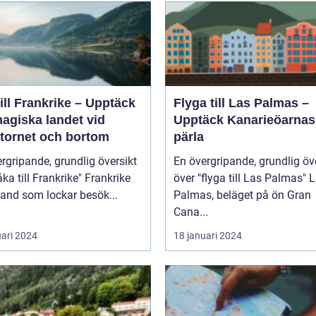
ill Frankrike – Upptäck
Flyga till Las Palmas –
agiska landet vid
Upptäck Kanarieöarnas
ltornet och bortom
pärla
rgripande, grundlig översikt
En övergripande, grundlig öv
 till Frankrike" Frankrike
över "flyga till Las Palmas" Las
 land som lockar besök...
Palmas, beläget på ön Gran
Cana...
uari 2024
18 januari 2024