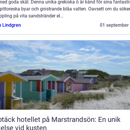
med goda skäl. Denna unika grekiska ö är känd för sina fantast
 pittoreska byar och gnistrande blåa vatten. Oavsett om du söke
pling på vita sandstränder el...
n Lindgren
01 september
täck hotellet på Marstrandsön: En unik
telse vid kusten