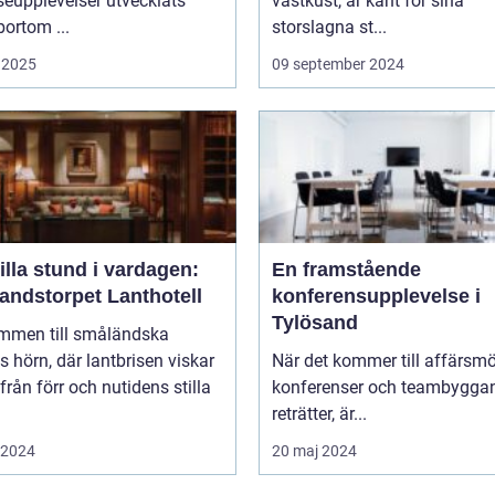
seupplevelser utvecklats
västkust, är känt för sina
bortom ...
storslagna st...
 2025
09 september 2024
illa stund i vardagen:
En framstående
andstorpet Lanthotell
konferensupplevelse i
Tylösand
mmen till småländska
s hörn, där lantbrisen viskar
När det kommer till affärsmö
från förr och nutidens stilla
konferenser och teambygga
reträtter, är...
i 2024
20 maj 2024