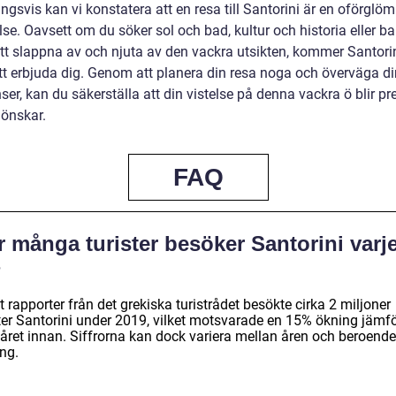
ngsvis kan vi konstatera att en resa till Santorini är en oförglöm
se. Oavsett om du söker sol och bad, kultur och historia eller ba
tt slappna av och njuta av den vackra utsikten, kommer Santorin
tt erbjuda dig. Genom att planera din resa noga och överväga d
ser, kan du säkerställa att din vistelse på denna vackra ö blir pr
önskar.
FAQ
 många turister besöker Santorini varj
?
t rapporter från det grekiska turistrådet besökte cirka 2 miljoner
ster Santorini under 2019, vilket motsvarade en 15% ökning jämfö
året innan. Siffrorna kan dock variera mellan åren och beroend
ng.