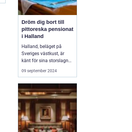
Dröm dig bort till
pittoreska pensionat
i Halland
Halland, beläget på
Sveriges västkust, är
känt för sina storslagna
stränder, djupa skogar
09 september 2024
och rika kulturarv. Det är
en destination som
erbjuder både
avkoppling och äventyr,
vilket gör det till...