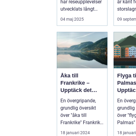
har reseupplevelser
är känt f
utvecklats långt
storslagn
bortom ...
04 maj 2025
09 septe
Åka till
Flyga t
Frankrike –
Palmas
Upptäck det
Upptäc
magiska landet
Kanari
En övergripande,
En överg
vid Eiffeltornet
pärla
grundlig översikt
grundlig 
och bortom
över "åka till
över "fly
Frankrike" Frankrike
Palmas" La
är ett land som
Palmas, 
18 januari 2024
18 januar