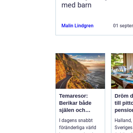
med barn
Malin Lindgren
01 septe
Temaresor:
Dröm d
Berikar både
till pit
själen och
pension
sinnet
Hallan
I dagens snabbt
Halland,
föränderliga värld
Sveriges