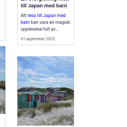
till Japan med barn
Att
resa till Japan med
barn
kan vara en magisk
upplevelse full av
äventyr och upptäckter.
01 september 2025
Landet bjuder på en unik
blandning av traditionell
kultur och modern...