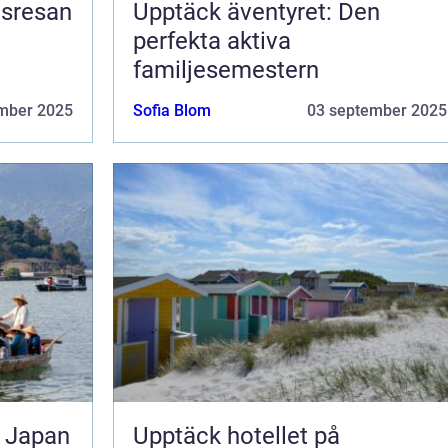
nsresan
Upptäck äventyret: Den
perfekta aktiva
familjesemestern
mber 2025
Sofia Blom
03 september 2025
l Japan
Upptäck hotellet på