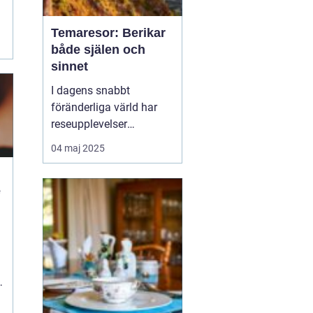
Temaresor: Berikar
både själen och
sinnet
I dagens snabbt
föränderliga värld har
reseupplevelser
utvecklats långt bortom
04 maj 2025
traditionella sightseeing-
turer. En trend som växer
e
i popularitet är
temaresor, där resenärer
dyker djupare in i
n
specifika intress...