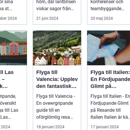
ör sina
hörn, där lantbrisen
konferenser och
a st...
viskar sagor från
teambyggande
förr och nutidens
reträtter, är...
mber 2024
21 juni 2024
20 maj 2024
stilla gå...
ill Las
Flyga till
Flyga till Italien:
 –
Valencia: Upplev
En Fördjupand
k
den fantastiska
Glimt på
eöarnas
staden
Resande till
ripande,
Flyga till Valencia -
Flyga till Italien - E
Italien
översikt
En ovewrgripande
Fördjupande Glimt
ga till Las
guide till en
på Resande till
s
oförglömlig resa
Italien Italien är känt
beläget på
Introduktion:
för sina fantasti...
i 2024
18 januari 2024
17 januari 2024