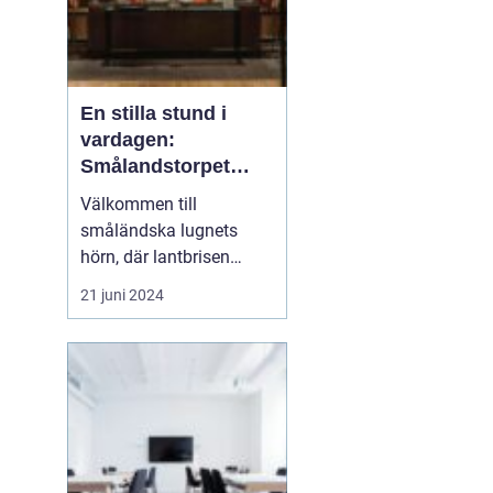
En stilla stund i
vardagen:
Smålandstorpet
Lanthotell
Välkommen till
småländska lugnets
hörn, där lantbrisen
viskar sagor från förr
21 juni 2024
och nutidens stilla gång
tar plats.
Smålandstorpet
Lanthotell erbjuder inte
bara en säng att sova i,
utan också en oas
bortom stadens brus, där