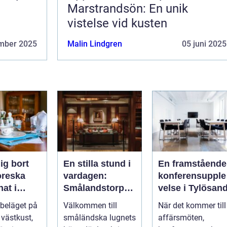
Marstrandsön: En unik
vistelse vid kusten
mber 2025
Malin Lindgren
05 juni 2025
ig bort
En stilla stund i
En framstående
toreska
vardagen:
konferensupple
at i
Smålandstorpet
velse i Tylösan
d
Lanthotell
 beläget på
Välkommen till
När det kommer till
 västkust,
småländska lugnets
affärsmöten,