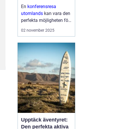
En
konferensresa
utomlands
kan vara den
perfekta möjligheten för
företag och
02 november 2025
organisationer att bygga
starkare team, skapa
nya affärsmöjligheter
och kombinera arbete
med nöje ...
Upptäck äventyret:
Den perfekta aktiva