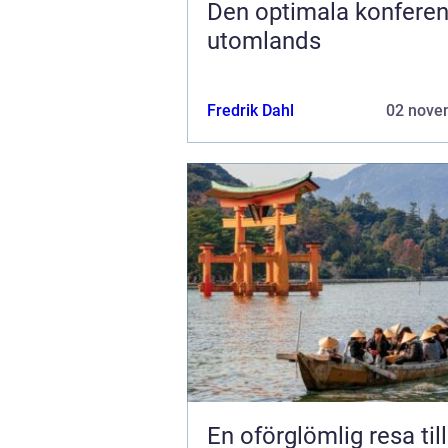
Den optimala konfere
utomlands
Fredrik Dahl
02 nove
En oförglömlig resa til