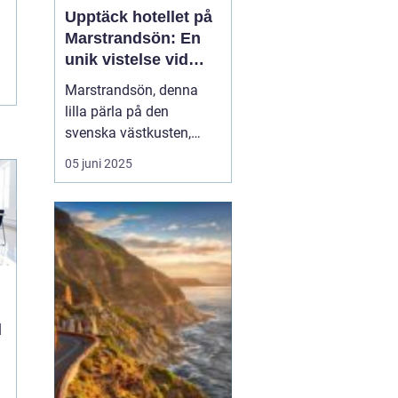
Upptäck hotellet på
Marstrandsön: En
unik vistelse vid
kusten
Marstrandsön, denna
lilla pärla på den
svenska västkusten,
lockar besökare från när
05 juni 2025
och fjärran med sin rika
historia och natursköna
omgivningar. När man
planerar ett besök hit,
spelar valet av...
d