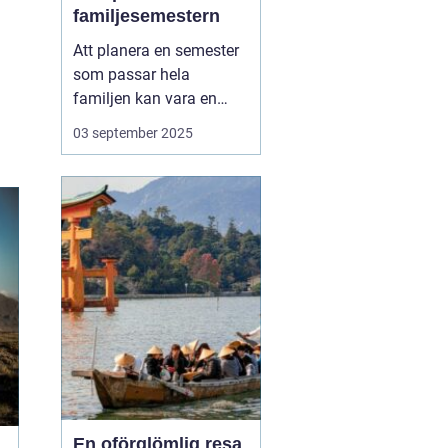
familjesemestern
Att planera en semester
som passar hela
familjen kan vara en
utmaning, men en
aktiv
03 september 2025
familjesemester
har
något för alla - från barn
till vuxna. En semester
fylld med aktiviteter...
En oförglömlig resa