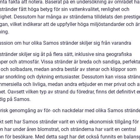
anta fakta att notera. Baserat på en undersökning av området ha
ränder fått höga betyg för sin vattenkvalitet, renlighet och
glighet. Dessutom har många av stränderna tilldelats den prestig
gan, vilket indikerar att de uppfyller höga miljöstandarder och ä
ning.
ussion om hur olika Samos stränder skiljer sig från varandra
ränder skiljer sig åt på flera sätt, inklusive sina geografiska
per och atmosfär. Vissa stränder är breda och sandiga, perfekta
r och solbadare, medan andra består av stenar och klippor som
rar snorkling och dykning entusiaster. Dessutom kan vissa strän
mersiella och livliga, medan andra erbjuder en mer privat och a
et. Oavsett vilken typ av strand du föredrar, finns det definitivt
dig på Samos.
orisk genomgång av för- och nackdelar med olika Samos stränd
kt sett har Samos stränder varit en viktig ekonomisk tillgång för
n har under åren blomstrat, och stränderna har varit en central
ion för besökare. Med detta sagt har det också funnits en balan