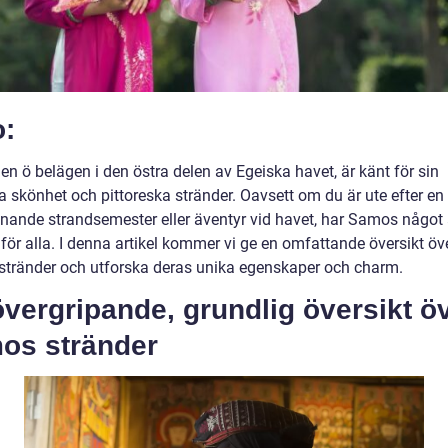
o:
n ö belägen i den östra delen av Egeiska havet, är känt för sin
a skönhet och pittoreska stränder. Oavsett om du är ute efter en
nande strandsemester eller äventyr vid havet, har Samos något 
för alla. I denna artikel kommer vi ge en omfattande översikt öv
tränder och utforska deras unika egenskaper och charm.
vergripande, grundlig översikt ö
os stränder