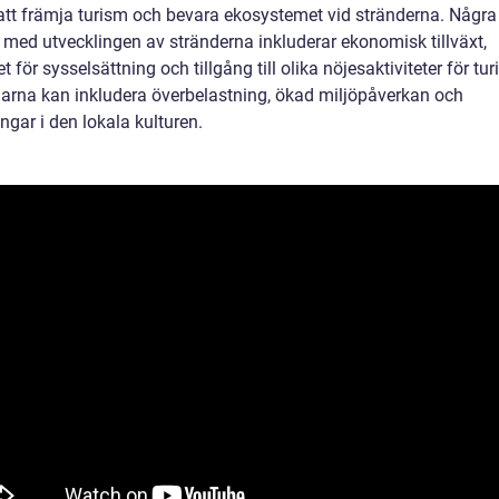
att främja turism och bevara ekosystemet vid stränderna. Några
r med utvecklingen av stränderna inkluderar ekonomisk tillväxt,
t för sysselsättning och tillgång till olika nöjesaktiviteter för turi
arna kan inkludera överbelastning, ökad miljöpåverkan och
ngar i den lokala kulturen.