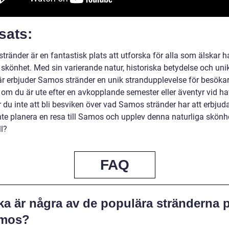
sats:
ränder är en fantastisk plats att utforska för alla som älskar h
 skönhet. Med sin varierande natur, historiska betydelse och uni
r erbjuder Samos stränder en unik strandupplevelse för besökar
 om du är ute efter en avkopplande semester eller äventyr vid ha
du inte att bli besviken över vad Samos stränder har att erbjud
inte planera en resa till Samos och upplev denna naturliga skönh
l?
FAQ
ka är några av de populära stränderna 
mos?