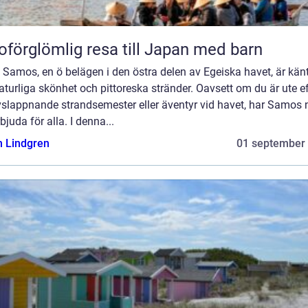
oförglömlig resa till Japan med barn
: Samos, en ö belägen i den östra delen av Egeiska havet, är känt
aturliga skönhet och pittoreska stränder. Oavsett om du är ute ef
vslappnande strandsemester eller äventyr vid havet, har Samos 
rbjuda för alla. I denna...
n Lindgren
01 september