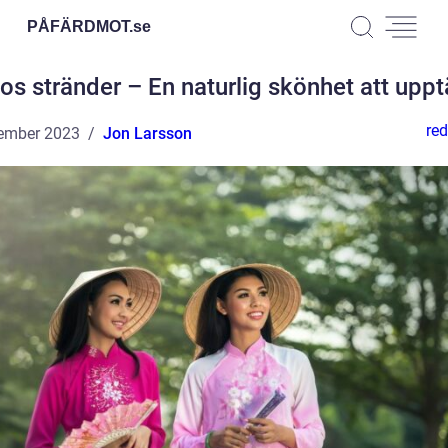
PÅFÄRDMOT.
se
s stränder – En naturlig skönhet att upp
red
ember 2023
Jon Larsson