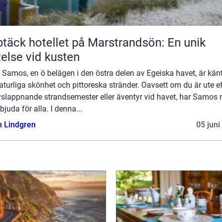
täck hotellet på Marstrandsön: En unik
telse vid kusten
: Samos, en ö belägen i den östra delen av Egeiska havet, är känt
aturliga skönhet och pittoreska stränder. Oavsett om du är ute ef
vslappnande strandsemester eller äventyr vid havet, har Samos 
rbjuda för alla. I denna...
n Lindgren
05 juni