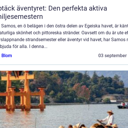
täck äventyret: Den perfekta aktiva
iljesemestern
: Samos, en ö belägen i den östra delen av Egeiska havet, är känt
aturliga skönhet och pittoreska stränder. Oavsett om du är ute ef
vslappnande strandsemester eller äventyr vid havet, har Samos 
rbjuda för alla. I denna...
a Blom
03 september