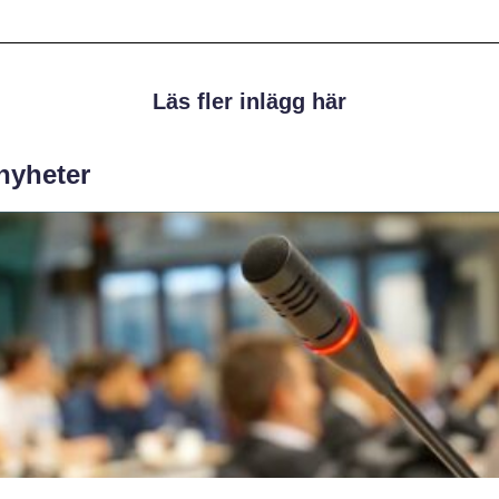
Läs fler inlägg här
 nyheter