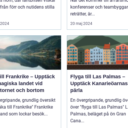
s hörn, där lantbrisen viskar
När det kommer till affärsmö
från förr och nutidens stilla
konferenser och teambygga
reträtter, är...
i 2024
20 maj 2024
ill Frankrike – Upptäck
Flyga till Las Palmas –
agiska landet vid
Upptäck Kanarieöarnas
ltornet och bortom
pärla
rgripande, grundlig översikt
En övergripande, grundlig öv
 till Frankrike" Frankrike
över "flyga till Las Palmas" Las
 land som lockar besök...
Palmas, beläget på ön Gran
Cana...