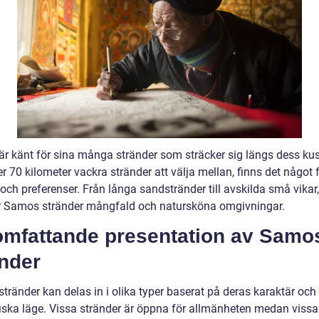
r känt för sina många stränder som sträcker sig längs dess kust
 70 kilometer vackra stränder att välja mellan, finns det något f
ch preferenser. Från långa sandstränder till avskilda små vikar,
r Samos stränder mångfald och natursköna omgivningar.
omfattande presentation av Samo
änder
tränder kan delas in i olika typer baserat på deras karaktär och
iska läge. Vissa stränder är öppna för allmänheten medan vissa