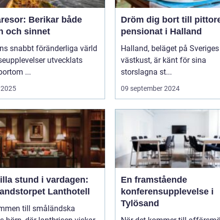
resor: Berikar både
Dröm dig bort till pitto
n och sinnet
pensionat i Halland
ns snabbt föränderliga värld
Halland, beläget på Sveriges
seupplevelser utvecklats
västkust, är känt för sina
bortom ...
storslagna st...
 2025
09 september 2024
illa stund i vardagen:
En framstående
andstorpet Lanthotell
konferensupplevelse i
Tylösand
mmen till småländska