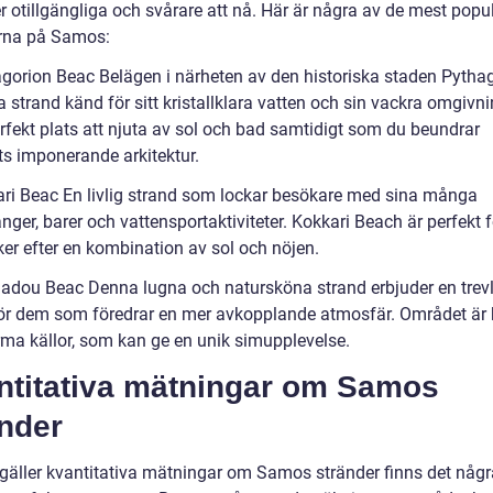
r otillgängliga och svårare att nå. Här är några av de mest popu
rna på Samos:
agorion Beac Belägen i närheten av den historiska staden Pythag
 strand känd för sitt kristallklara vatten och sin vackra omgivni
erfekt plats att njuta av sol och bad samtidigt som du beundrar
s imponerande arkitektur.
ari Beac En livlig strand som lockar besökare med sina många
nger, barer och vattensportaktiviteter. Kokkari Beach är perfekt 
er efter en kombination av sol och nöjen.
adou Beac Denna lugna och natursköna strand erbjuder en trevl
 för dem som föredrar en mer avkopplande atmosfär. Området är 
rma källor, som kan ge en unik simupplevelse.
ntitativa mätningar om Samos
änder
 gäller kvantitativa mätningar om Samos stränder finns det någr