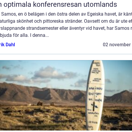
 optimala konferensresan utomlands
: Samos, en ö belägen i den östra delen av Egeiska havet, är känt
aturliga skönhet och pittoreska stränder. Oavsett om du är ute ef
vslappnande strandsemester eller äventyr vid havet, har Samos 
rbjuda för alla. I denna...
rik Dahl
02 november