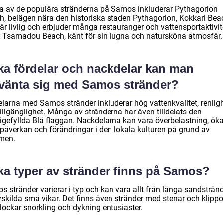
a av de populära stränderna på Samos inkluderar Pythagorion
h, belägen nära den historiska staden Pythagorion, Kokkari Bea
r livlig och erbjuder många restauranger och vattensportaktivite
 Tsamadou Beach, känt för sin lugna och natursköna atmosfär.
lka fördelar och nackdelar kan man
rvänta sig med Samos stränder?
elarna med Samos stränder inkluderar hög vattenkvalitet, renlig
illgänglighet. Många av stränderna har även tilldelats den
tigefyllda Blå flaggan. Nackdelarna kan vara överbelastning, ök
öpåverkan och förändringar i den lokala kulturen på grund av
smen.
lka typer av stränder finns på Samos?
s stränder varierar i typ och kan vara allt från långa sandsträn
avskilda små vikar. Det finns även stränder med stenar och klippo
lockar snorkling och dykning entusiaster.