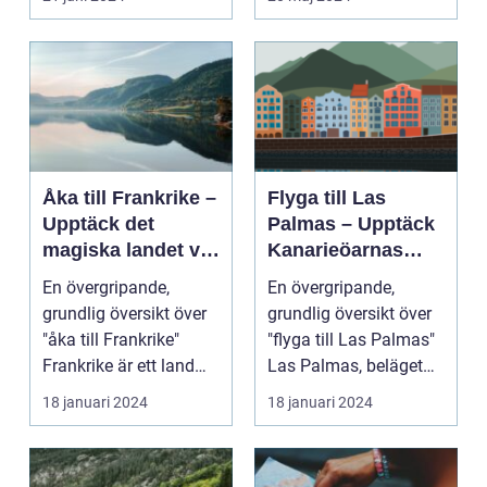
Åka till Frankrike –
Flyga till Las
Upptäck det
Palmas – Upptäck
magiska landet vid
Kanarieöarnas
Eiffeltornet och
pärla
En övergripande,
En övergripande,
bortom
grundlig översikt över
grundlig översikt över
"åka till Frankrike"
"flyga till Las Palmas"
Frankrike är ett land
Las Palmas, beläget
som lockar besök...
på ön Gran Cana...
18 januari 2024
18 januari 2024