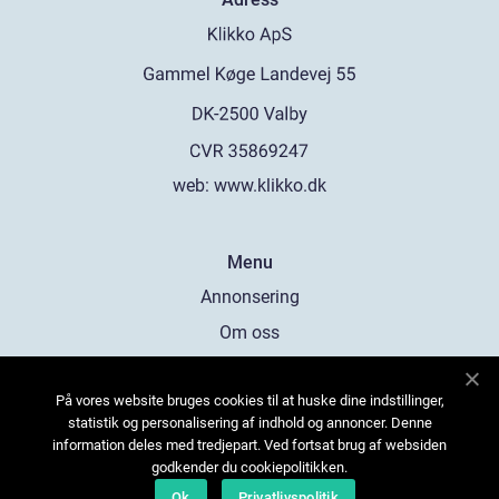
web:
www.klikko.dk
Menu
Annonsering
Om oss
Cookies
På vores website bruges cookies til at huske dine indstillinger,
Kontakta oss
statistik og personalisering af indhold og annoncer. Denne
Sitemap
information deles med tredjepart. Ved fortsat brug af websiden
godkender du cookiepolitikken.
Ok
Privatlivspolitik