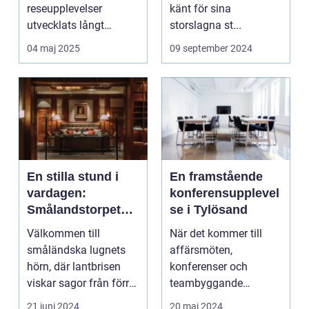
reseupplevelser
känt för sina
utvecklats långt
storslagna st...
bortom ...
04 maj 2025
09 september 2024
En stilla stund i
En framstående
vardagen:
konferensupplevel
Smålandstorpet
se i Tylösand
Lanthotell
Välkommen till
När det kommer till
småländska lugnets
affärsmöten,
hörn, där lantbrisen
konferenser och
viskar sagor från förr
teambyggande
och nutidens stilla gå...
reträtter, är...
21 juni 2024
20 maj 2024