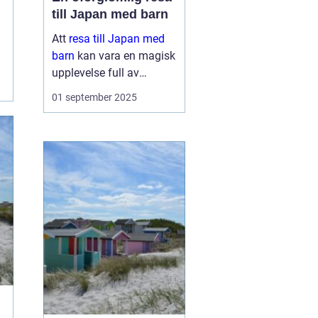
till Japan med barn
Att
resa till Japan med
barn
kan vara en magisk
upplevelse full av
äventyr och upptäckter.
01 september 2025
Landet bjuder på en unik
blandning av traditionell
kultur och modern...