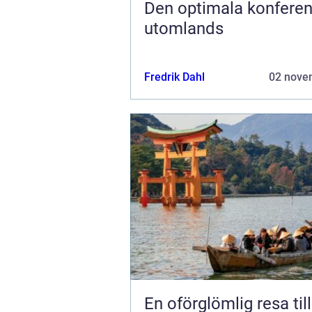
Den optimala konfere
utomlands
Fredrik Dahl
02 nove
En oförglömlig resa til