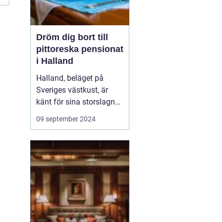
Dröm dig bort till
pittoreska pensionat
i Halland
Halland, beläget på
Sveriges västkust, är
känt för sina storslagna
stränder, djupa skogar
09 september 2024
och rika kulturarv. Det är
en destination som
erbjuder både
avkoppling och äventyr,
vilket gör det till...