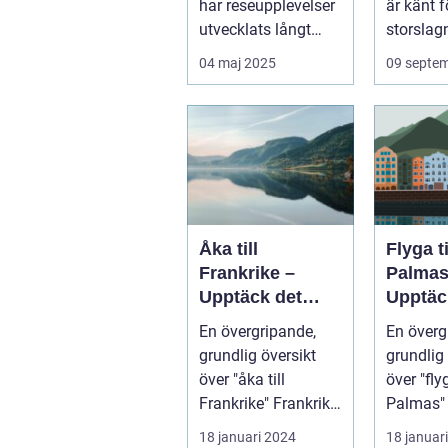
har reseupplevelser
är känt f
utvecklats långt
storslagn
bortom ...
04 maj 2025
09 septe
Åka till
Flyga t
Frankrike –
Palmas
Upptäck det
Upptäc
magiska landet
Kanari
En övergripande,
En överg
vid Eiffeltornet
pärla
grundlig översikt
grundlig 
och bortom
över "åka till
över "fly
Frankrike" Frankrike
Palmas" La
är ett land som
Palmas, 
18 januari 2024
18 januar