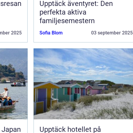
nsresan
Upptäck äventyret: Den
perfekta aktiva
familjesemestern
mber 2025
Sofia Blom
03 september 2025
l Japan
Upptäck hotellet på