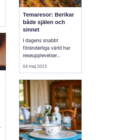
Temaresor: Berikar
både själen och
sinnet
I dagens snabbt
föränderliga värld har
reseupplevelser
utvecklats långt bortom
04 maj 2025
traditionella sightseeing-
turer. En trend som växer
e
i popularitet är
temaresor, där resenärer
dyker djupare in i
n
specifika intress...