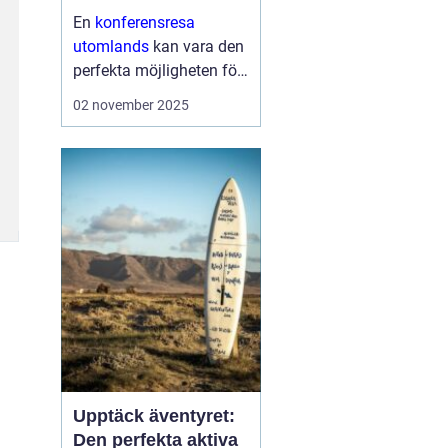
En
konferensresa
utomlands
kan vara den
perfekta möjligheten för
företag och
02 november 2025
organisationer att bygga
starkare team, skapa
nya affärsmöjligheter
och kombinera arbete
med nöje ...
Upptäck äventyret:
Den perfekta aktiva