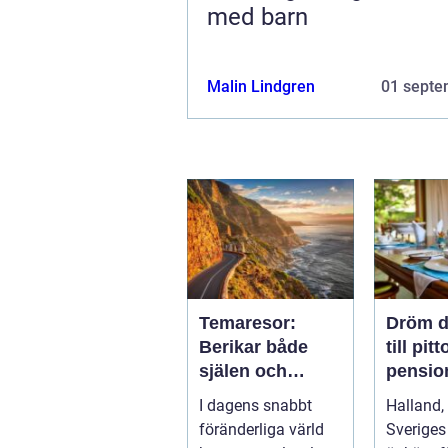
med barn
Malin Lindgren
01 septe
Temaresor:
Dröm d
Berikar både
till pit
själen och
pension
sinnet
Hallan
I dagens snabbt
Halland,
föränderliga värld
Sveriges