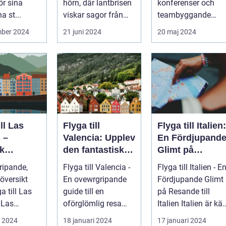
ör sina
hörn, där lantbrisen
konferenser och
a st...
viskar sagor från
teambyggande
förr och nutidens
reträtter, är...
mber 2024
21 juni 2024
20 maj 2024
stilla gå...
ill Las
Flyga till
Flyga till Italien:
 –
Valencia: Upplev
En Fördjupand
k
den fantastiska
Glimt på
eöarnas
staden
Resande till
ripande,
Flyga till Valencia -
Flyga till Italien - E
Italien
översikt
En ovewrgripande
Fördjupande Glimt
ga till Las
guide till en
på Resande till
s
oförglömlig resa
Italien Italien är känt
beläget på
Introduktion:
för sina fantasti...
i 2024
18 januari 2024
17 januari 2024