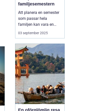
familjesemestern
Att planera en semester
som passar hela
familjen kan vara en
utmaning, men en
aktiv
03 september 2025
familjesemester
har
något för alla - från barn
till vuxna. En semester
fylld med aktiviteter...
En oförglömlig resa