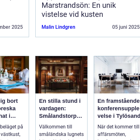
Marstrandsön: En unik
vistelse vid kusten
mber 2025
Malin Lindgren
05 juni 2025
ig bort
En stilla stund i
En framstående
toreska
vardagen:
konferensupple
at i
Smålandstorpet
velse i Tylösan
d
Lanthotell
 beläget på
Välkommen till
När det kommer till
 västkust,
småländska lugnets
affärsmöten,