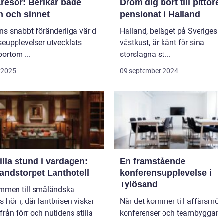
resor: Berikar både
Dröm dig bort till pitto
n och sinnet
pensionat i Halland
ns snabbt föränderliga värld
Halland, beläget på Sveriges
seupplevelser utvecklats
västkust, är känt för sina
bortom ...
storslagna st...
 2025
09 september 2024
illa stund i vardagen:
En framstående
andstorpet Lanthotell
konferensupplevelse i
Tylösand
mmen till småländska
s hörn, där lantbrisen viskar
När det kommer till affärsmö
från förr och nutidens stilla
konferenser och teambygga