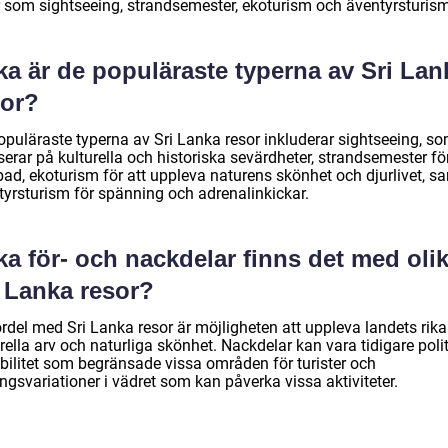
r som sightseeing, strandsemester, ekoturism och äventyrsturism
ka är de populäraste typerna av Sri Lan
sor?
opuläraste typerna av Sri Lanka resor inkluderar sightseeing, s
erar på kulturella och historiska sevärdheter, strandsemester fö
bad, ekoturism för att uppleva naturens skönhet och djurlivet, s
tyrsturism för spänning och adrenalinkickar.
ka för- och nackdelar finns det med oli
i Lanka resor?
rdel med Sri Lanka resor är möjligheten att uppleva landets rika
rella arv och naturliga skönhet. Nackdelar kan vara tidigare poli
abilitet som begränsade vissa områden för turister och
gsvariationer i vädret som kan påverka vissa aktiviteter.