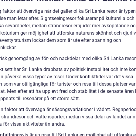
g faktor att överväga när det gäller olika Sri Lanka resor är typen
se man letar efter. Sightseeingresor fokuserar på kulturella och
ska sevärdheter, medan strandresor erbjuder mer avkopplande oc
koturism ger möjlighet att utforska naturens skönhet och djurliv
ventyrsturism lockar dem som är ute efter spänning och
nkickar.
orisk genomgång av för- och nackdelar med olika Sri Lanka resor
kt sett har Sri Lanka drabbats av politisk instabilitet och inre konf
an påverka vissa typer av resor. Under konflikttider var det vissa
som var otillgängliga för turister och resa till dessa platser var
t. Men efter att ha upplevt fred och stabilitet i de senaste åren 
pnats till resenärer på ett större sätt.
n faktor att överväga är säsongsvariationer i vädret. Regnperio
 strandresor och vattensporter, medan vissa delar av landet är 
 för vissa aktiviteter än andra.
attningsvis är en resa till Sri Lanka en möjlighet att utforska 