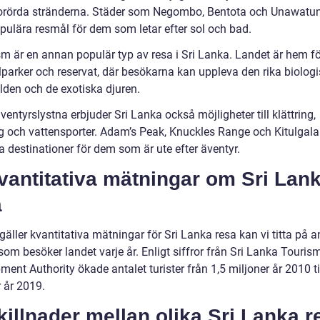
orörda stränderna. Städer som Negombo, Bentota och Unawatu
opulära resmål för dem som letar efter sol och bad.
m är en annan populär typ av resa i Sri Lanka. Landet är hem för
lparker och reservat, där besökarna kan uppleva den rika biolog
den och de exotiska djuren.
ventyrslystna erbjuder Sri Lanka också möjligheter till klättring,
g och vattensporter. Adam’s Peak, Knuckles Range och Kitulgala
 destinationer för dem som är ute efter äventyr.
vantitativa mätningar om Sri Lan
a
gäller kvantitativa mätningar för Sri Lanka resa kan vi titta på a
 som besöker landet varje år. Enligt siffror från Sri Lanka Touris
ent Authority ökade antalet turister från 1,5 miljoner år 2010 til
 år 2019.
killnader mellan olika Sri Lanka r