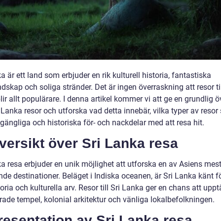
a är ett land som erbjuder en rik kulturell historia, fantastiska
dskap och soliga stränder. Det är ingen överraskning att resor til
ir allt populärare. I denna artikel kommer vi att ge en grundlig ö
 Lanka resor och utforska vad detta innebär, vilka typer av reso
llgängliga och historiska för- och nackdelar med att resa hit.
versikt över Sri Lanka resa
ka resa erbjuder en unik möjlighet att utforska en av Asiens mes
e destinationer. Beläget i Indiska oceanen, är Sri Lanka känt fö
toria och kulturella arv. Resor till Sri Lanka ger en chans att upp
rade tempel, kolonial arkitektur och vänliga lokalbefolkningen.
resentation av Sri Lanka resa