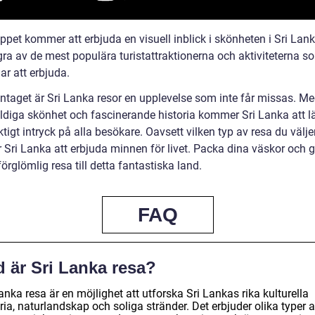
ppet kommer att erbjuda en visuell inblick i skönheten i Sri Lan
gra av de mest populära turistattraktionerna och aktiviteterna s
ar att erbjuda.
aget är Sri Lanka resor en upplevelse som inte får missas. Me
diga skönhet och fascinerande historia kommer Sri Lanka att 
ktigt intryck på alla besökare. Oavsett vilken typ av resa du väljer
Sri Lanka att erbjuda minnen för livet. Packa dina väskor och g
örglömlig resa till detta fantastiska land.
FAQ
d är Sri Lanka resa?
anka resa är en möjlighet att utforska Sri Lankas rika kulturella
ria, naturlandskap och soliga stränder. Det erbjuder olika typer 