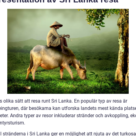
s olika sätt att resa runt Sri Lanka. En populär typ av resa är
eingturen, där besökarna kan utforska landets mest kända plats
eter. Andra typer av resor inkluderar stränder och avkoppling, e
ntyrsturism.
ll stränderna i Sri Lanka ger en möjlighet att njuta av det turkosa