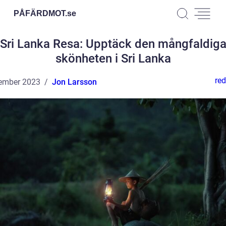
PÅFÄRDMOT.
se
Sri Lanka Resa: Upptäck den mångfaldig
skönheten i Sri Lanka
red
ember 2023
Jon Larsson