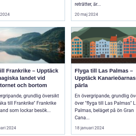
reträtter, är...
i 2024
20 maj 2024
ill Frankrike – Upptäck
Flyga till Las Palmas –
agiska landet vid
Upptäck Kanarieöarnas
ltornet och bortom
pärla
rgripande, grundlig översikt
En övergripande, grundlig öv
 till Frankrike" Frankrike
över "flyga till Las Palmas" Las
 land som lockar besök...
Palmas, beläget på ön Gran
Cana...
uari 2024
18 januari 2024