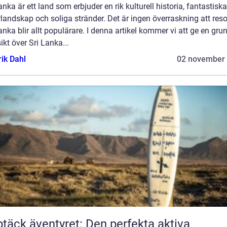
anka är ett land som erbjuder en rik kulturell historia, fantastiska
landskap och soliga stränder. Det är ingen överraskning att resor 
anka blir allt populärare. I denna artikel kommer vi att ge en gru
ikt över Sri Lanka...
rik Dahl
02 november
täck äventyret: Den perfekta aktiva