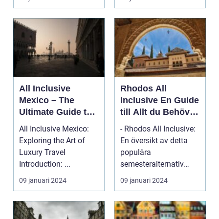
All Inclusive
Rhodos All
Mexico – The
Inclusive En Guide
Ultimate Guide to
till Allt du Behöver
an Unforgettable
Veta
All Inclusive Mexico:
- Rhodos All Inclusive:
Vacation
Exploring the Art of
En översikt av detta
Luxury Travel
populära
Introduction: ...
semesteralternativ
Semester på Rhodos
09 januari 2024
09 januari 2024
är en d...