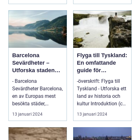
många...
Barcelona
Flyga till Tyskland:
Sevärdheter –
En omfattande
Utforska staden
guide för
från sin mest
privatpersoner
- Barcelona
-överskrift: Flyga till
fascinerande sida
Sevärdheter Barcelona,
Tyskland - Utforska ett
en av Europas mest
land av historia och
besökta städer,
kultur Introduktion (ca
erbjuder en skattkista
150 or...
13 januari 2024
13 januari 2024
av sev...