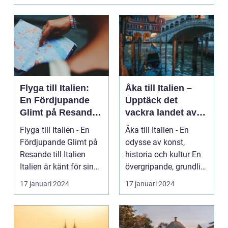
Flyga till Italien:
Åka till Italien –
En Fördjupande
Upptäck det
Glimt på Resande
vackra landet av
till Italien
konst, historia och
Flyga till Italien - En
Åka till Italien - En
kultur
Fördjupande Glimt på
odysse av konst,
Resande till Italien
historia och kultur En
Italien är känt för sina
övergripande, grundlig
fantasti...
översikt över...
17 januari 2024
17 januari 2024