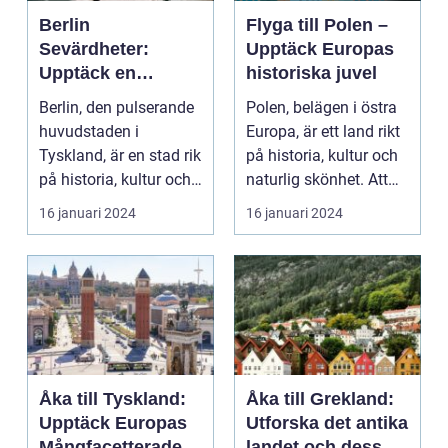
Berlin
Flyga till Polen –
Sevärdheter:
Upptäck Europas
Upptäck en
historiska juvel
Historisk Metropol
Berlin, den pulserande
Polen, belägen i östra
huvudstaden i
Europa, är ett land rikt
Tyskland, är en stad rik
på historia, kultur och
på historia, kultur och
naturlig skönhet. Att
arkitektur. Me...
flyga ...
16 januari 2024
16 januari 2024
Åka till Tyskland:
Åka till Grekland:
Upptäck Europas
Utforska det antika
Mångfacetterade
landet och dess