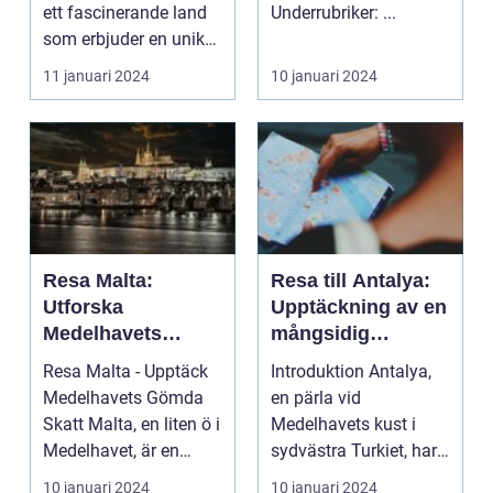
Världen
ett fascinerande land
Underrubriker: ...
som erbjuder en unik
upplevels...
11 januari 2024
10 januari 2024
Resa Malta:
Resa till Antalya:
Utforska
Upptäckning av en
Medelhavets
mångsidig
Gömda Skatt
turistdestination
Resa Malta - Upptäck
Introduktion Antalya,
Medelhavets Gömda
en pärla vid
Skatt Malta, en liten ö i
Medelhavets kust i
Medelhavet, är en
sydvästra Turkiet, har
pärla som många ...
på senare år blivit en ...
10 januari 2024
10 januari 2024