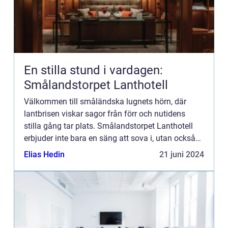
En stilla stund i vardagen:
Smålandstorpet Lanthotell
Välkommen till småländska lugnets hörn, där
lantbrisen viskar sagor från förr och nutidens
stilla gång tar plats. Smålandstorpet Lanthotell
erbjuder inte bara en säng att sova i, utan också
en oas bortom stadens brus, där tiden tycks
Elias Hedin
21 juni 2024
stanna och den n...