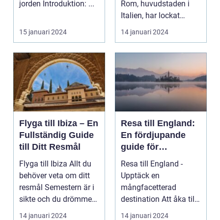
jorden Introduktion: ...
Rom, huvudstaden i
Italien, har lockat
besökare frå...
15 januari 2024
14 januari 2024
Flyga till Ibiza – En
Resa till England:
Fullständig Guide
En fördjupande
till Ditt Resmål
guide för
privatpersoner
Flyga till Ibiza Allt du
Resa till England -
behöver veta om ditt
Upptäck en
resmål Semestern är i
mångfacetterad
sikte och du drömmer
destination Att åka till
om att be...
England är en dröm för
14 januari 2024
14 januari 2024