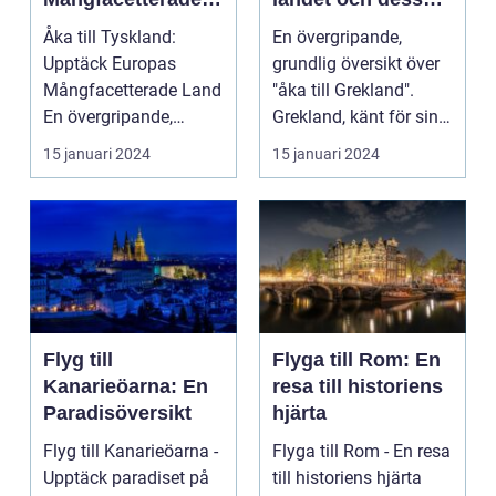
Land
mångfald
Åka till Tyskland:
En övergripande,
Upptäck Europas
grundlig översikt över
Mångfacetterade Land
"åka till Grekland".
En övergripande,
Grekland, känt för sin
grundlig översikt över
rika historia o...
15 januari 2024
15 januari 2024
"å...
Flyg till
Flyga till Rom: En
Kanarieöarna: En
resa till historiens
Paradisöversikt
hjärta
Flyg till Kanarieöarna -
Flyga till Rom - En resa
Upptäck paradiset på
till historiens hjärta