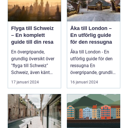
Flyga till Schweiz
Åka till London –
– En komplett
En utförlig guide
guide till din resa
för den ressugna
En övergripande,
Åka till London - En
grundlig översikt över
utförlig guide för den
"flyga till Schweiz"
ressugna En
Schweiz, även känt
övergripande, grundlig
som det vackra alpl...
översikt över "åka ...
17 januari 2024
16 januari 2024