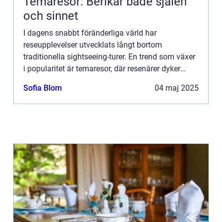
Temaresor: Berikar både själen
och sinnet
I dagens snabbt föränderliga värld har
reseupplevelser utvecklats långt bortom
traditionella sightseeing-turer. En trend som växer
i popularitet är temaresor, där resenärer dyker
djupare in i specifika intress...
Sofia Blom
04 maj 2025