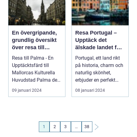
En övergripande,
Resa Portugal –
grundlig översikt
Upptäck det
över resa till
älskade landet fullt
Palma
av skönhet och
Resa till Palma - En
Portugal, ett land rikt
kultur
Upptäcktsfärd till
på historia, charm och
Mallorcas Kulturella
naturlig skönhet,
Huvudstad Palma de
erbjuder en perfekt
Mallorca, huvudst...
destination för...
09 januari 2024
08 januari 2024
1
2
3
…
38