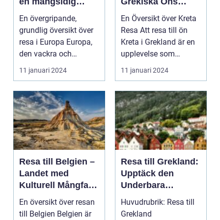
en mångsidig
Grekiska Öns
kontinent
Skönhet och
En övergripande,
En Översikt över Kreta
Kultur
grundlig översikt över
Resa Att resa till ön
resa i Europa Europa,
Kreta i Grekland är en
den vackra och
upplevelse som
historiskt rika kontin...
erbjuder fantast...
11 januari 2024
11 januari 2024
Resa till Belgien –
Resa till Grekland:
Landet med
Upptäck den
Kulturell Mångfald
Underbara
och Historiska
Skönheten i Det
En översikt över resan
Huvudrubrik: Resa till
Städer
Attiska Hörnet av
till Belgien Belgien är
Grekland